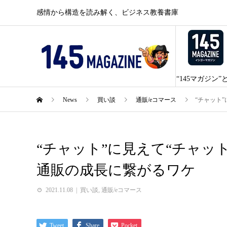
感情から構造を読み解く、ビジネス教養書庫
“145マガジン”
News
買い談
通販/eコマース
“チャット
“チャット”に見えて“チャット
通販の成長に繋がるワケ
2021.11.08
買い談
,
通販/eコマース
Tweet
Share
Pocket