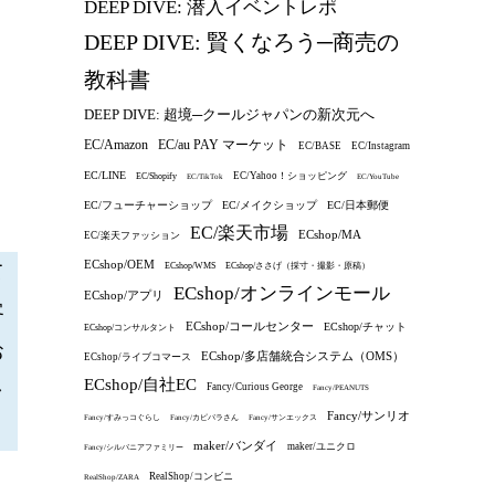
DEEP DIVE: 潜入イベントレポ
DEEP DIVE: 賢くなろう─商売の
教科書
DEEP DIVE: 超境─クールジャパンの新次元へ
EC/au PAY マーケット
EC/Amazon
EC/BASE
EC/Instagram
EC/LINE
EC/Yahoo！ショッピング
EC/Shopify
EC/TikTok
EC/YouTube
EC/フューチャーショップ
EC/メイクショップ
EC/日本郵便
EC/楽天市場
ECshop/MA
EC/楽天ファッション
ECshop/OEM
ECshop/WMS
ECshop/ささげ（採寸・撮影・原稿）
て
ECshop/オンラインモール
ECshop/アプリ
客
ECshop/コールセンター
ECshop/チャット
ECshop/コンサルタント
お
ECshop/多店舗統合システム（OMS）
ECshop/ライブコマース
ECshop/自社EC
ャ
Fancy/Curious George
Fancy/PEANUTS
Fancy/サンリオ
Fancy/すみっコぐらし
Fancy/カピバラさん
Fancy/サンエックス
maker/バンダイ
maker/ユニクロ
Fancy/シルバニアファミリー
RealShop/コンビニ
RealShop/ZARA