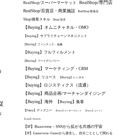
RealShop/専門店
RealShop/スーパーマーケット
RealShop/百貨店・商業施設
RealShop/飲食店
Shop/接客スキル
Shop/決済
【Buying】オムニチャネル・OMO
【buying】サプライチェーンマネジメント
、
【Buying】フィンテック・金融
【Buying】フルフィルメント
【Buying】フードデリバリー
【Buying】マーケティング・CRM
の
【Buying】リユース
【Buying】レンタル
【buying】ロジスティクス（流通）
【Buying】商品企画/マーチャンダイジング
【Buying】海外
【Buying】集客
従
【Fancy】ディズニー
【Fancy】ピーターラビット
【Fancy】ムーミン
が
【Game】Nintendo
【IP】Buzzverse – SNSから拡がる共感の宇宙
【IP】Gameverse–Gameから派生し、自分ごととして関わる