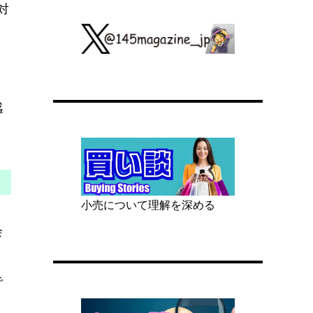
対
。
感
小売について理解を深める
会
と
で