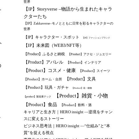
世界
【IP】Storyverse –物語から生まれたキャラ
そ
クターたち
【IP】Zakkaverse–モノとともに日常を彩るキャラクターの
世界
【IP】キャラクター・スポット
【IP】ファッションブランド
ト
【IP】未来図（WEB3/NFT等）
【Product】ふるさと納税
【Product】アクセ・ジュエリー
【Product】アパレル
【Product】インテリア
の
【Product】コスメ・健康
【Product】スイーツ
【Product】文具
【Product】ホーム・台所
【Product】玩具・ガチャ
【Product】花・植物
【Product】雑貨・小物
【product】製造業テック
【Product】食品
【Product】飲料・酒
キャリアと生き方｜HERO insight —逆境をチャン
し
スに変えるストーリー
ビジネス思考法｜HERO insight —“仕組み”と“本
質”を捉える視点