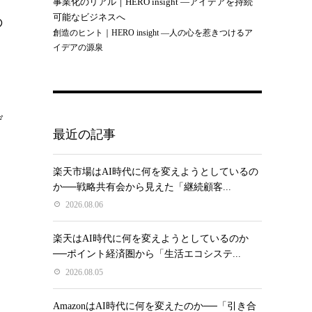
事業化のリアル｜HERO insight —アイデアを持続
可能なビジネスへ
の
創造のヒント｜HERO insight —人の心を惹きつけるア
イデアの源泉
げ
最近の記事
楽天市場はAI時代に何を変えようとしているの
か──戦略共有会から見えた「継続顧客...
2026.08.06
楽天はAI時代に何を変えようとしているのか
──ポイント経済圏から「生活エコシステ...
2026.08.05
AmazonはAI時代に何を変えたのか──「引き合