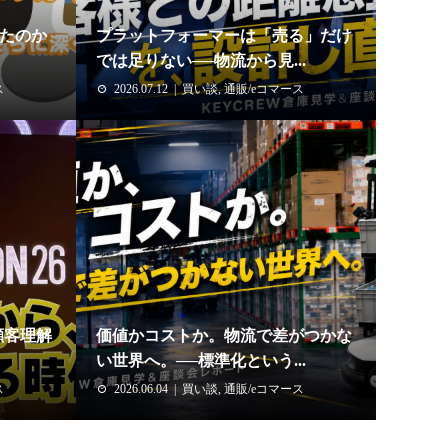
えたのか
プラットフォーマーは「売る」だけ
では足りない──物流から見...
ス
2026.07.12
買い談
,
通販/eコマース
顧客理解
価値かコストか。物流で差がつかな
い世界へ。──標準化という...
ス
2026.06.04
買い談
,
通販/eコマース