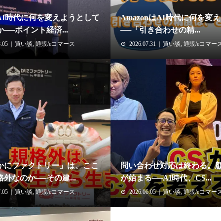
AI時代に何を変えようとして
AmazonはAI時代に何を変
──ポイント経済...
──「引き合わせの精...
.05
買い談
,
通販/eコマース
2026.07.31
買い談
,
通販/eコマー
かにファクトリー」は、ここ
問い合わせ対応は終わる。
外なのか──その建...
が始まる──AI時代、CS...
.05
買い談
,
通販/eコマース
2026.06.05
買い談
,
通販/eコマー