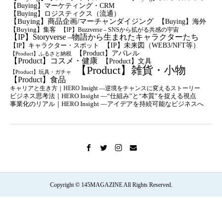
【Buying】マーケティング・CRM
【buying】ロジスティクス（流通）
【Buying】商品企画/マーチャンダイジング
【Buying】海外
【Buying】集客
【IP】Buzzverse – SNSから拡がる共感の宇宙
【IP】Storyverse –物語から生まれたキャラクターたち
【IP】未来図（WEB3/NFT等）
【IP】キャラクター・スポット
【Product】アパレル
【Product】ふるさと納税
【Product】コスメ・健康
【Product】文具
【Product】雑貨・小物
【Product】玩具・ガチャ
【Product】食品
キャリアと生き方｜HERO Insight —逆境をチャンスに変えるストーリー
ビジネス思考法｜HERO Insight —“仕組み”と“本質”を捉える視点
事業化のリアル｜HERO Insight —アイデアを持続可能なビジネスへ
Copyright © 145MAGAZINE All Rights Reserved.