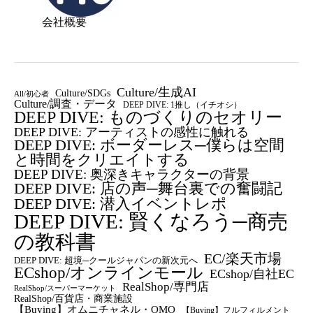
会社概要
Culture/生成AI
Culture/SDGs
All/初心者
Culture/調査・データ
DEEP DIVE: 1推し（イチオシ）
DEEP DIVE: ものづくりのセオリー
DEEP DIVE: アーティストの感性に触れる
DEEP DIVE: ボーダーレス─僕らは空間
と時間をクリエイトする
DEEP DIVE: 奥深きキャラクターの背景
DEEP DIVE: 店の声─舞台裏での奮闘記
DEEP DIVE: 潜入イベントレポ
DEEP DIVE: 賢くなろう─商売
の教科書
EC/楽天市場
DEEP DIVE: 超境─クールジャパンの新次元へ
ECshop/オンラインモール
ECshop/自社EC
RealShop/専門店
RealShop/スーパーマーケット
RealShop/百貨店・商業施設
【Buying】オムニチャネル・OMO
【Buying】フルフィルメント