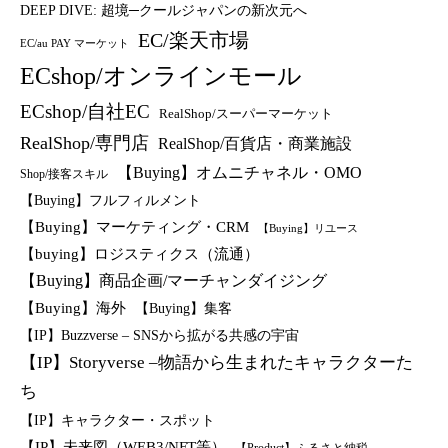
DEEP DIVE: 超境─クールジャパンの新次元へ
EC/楽天市場
EC/au PAY マーケット
ECshop/オンラインモール
ECshop/自社EC
RealShop/スーパーマーケット
RealShop/専門店
RealShop/百貨店・商業施設
【Buying】オムニチャネル・OMO
Shop/接客スキル
【Buying】フルフィルメント
【Buying】マーケティング・CRM
【Buying】リユース
【buying】ロジスティクス（流通）
【Buying】商品企画/マーチャンダイジング
【Buying】海外
【Buying】集客
【IP】Buzzverse – SNSから拡がる共感の宇宙
【IP】Storyverse –物語から生まれたキャラクターた
ち
【IP】キャラクター・スポット
【IP】未来図（WEB3/NFT等）