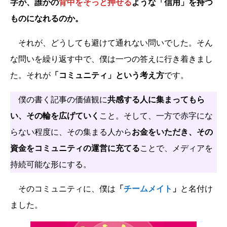
字が、誰かの
背中をそっと押せる
ような「信用」を持つ
ものになれるのか。
それが、どうしても避けて通れない問いでした。そん
な問いを繰り返す中で、僕は一つの答えに行き着きまし
た。それが
「コミュニティ」という考え方
です。
僕の書く記事の価値観に
共感する人に集まってもら
い、その輪を広げていく
こと。そして、一方で赤字にな
らない程度に、その集まる人から
お金をいただき、その
資金をコミュニティの運営に充てる
ことで、メディアを
持続可能な形にする。
そのコミュニティに、僕は
「
チームメイト
」
と名付け
ました。