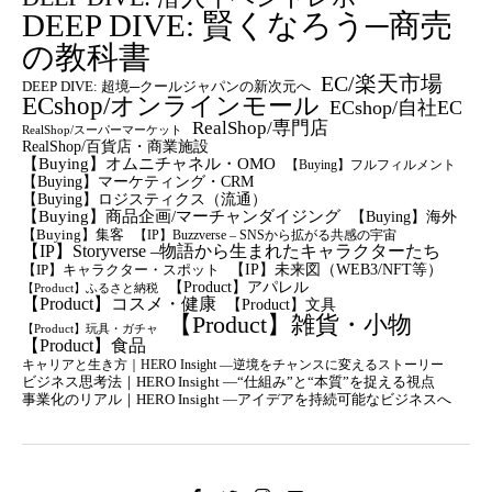
DEEP DIVE: 賢くなろう─商売
の教科書
EC/楽天市場
DEEP DIVE: 超境─クールジャパンの新次元へ
ECshop/オンラインモール
ECshop/自社EC
RealShop/専門店
RealShop/スーパーマーケット
RealShop/百貨店・商業施設
【Buying】オムニチャネル・OMO
【Buying】フルフィルメント
【Buying】マーケティング・CRM
【buying】ロジスティクス（流通）
【Buying】商品企画/マーチャンダイジング
【Buying】海外
【Buying】集客
【IP】Buzzverse – SNSから拡がる共感の宇宙
【IP】Storyverse –物語から生まれたキャラクターたち
【IP】未来図（WEB3/NFT等）
【IP】キャラクター・スポット
【Product】アパレル
【Product】ふるさと納税
【Product】コスメ・健康
【Product】文具
【Product】雑貨・小物
【Product】玩具・ガチャ
【Product】食品
キャリアと生き方｜HERO Insight —逆境をチャンスに変えるストーリー
ビジネス思考法｜HERO Insight —“仕組み”と“本質”を捉える視点
事業化のリアル｜HERO Insight —アイデアを持続可能なビジネスへ