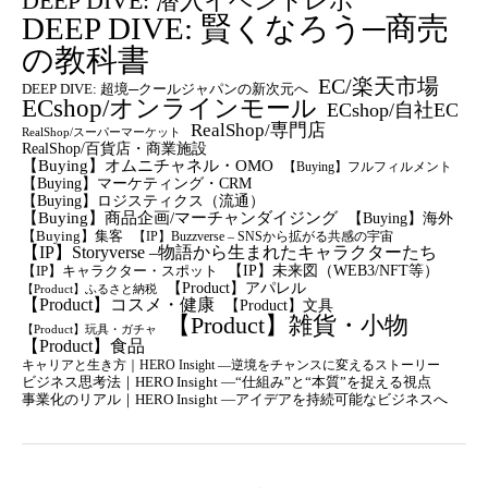
DEEP DIVE: 潜入イベントレポ
DEEP DIVE: 賢くなろう─商売
の教科書
EC/楽天市場
DEEP DIVE: 超境─クールジャパンの新次元へ
ECshop/オンラインモール
ECshop/自社EC
RealShop/専門店
RealShop/スーパーマーケット
RealShop/百貨店・商業施設
【Buying】オムニチャネル・OMO
【Buying】フルフィルメント
【Buying】マーケティング・CRM
【buying】ロジスティクス（流通）
【Buying】商品企画/マーチャンダイジング
【Buying】海外
【Buying】集客
【IP】Buzzverse – SNSから拡がる共感の宇宙
【IP】Storyverse –物語から生まれたキャラクターたち
【IP】未来図（WEB3/NFT等）
【IP】キャラクター・スポット
【Product】アパレル
【Product】ふるさと納税
【Product】コスメ・健康
【Product】文具
【Product】雑貨・小物
【Product】玩具・ガチャ
【Product】食品
キャリアと生き方｜HERO Insight —逆境をチャンスに変えるストーリー
ビジネス思考法｜HERO Insight —“仕組み”と“本質”を捉える視点
事業化のリアル｜HERO Insight —アイデアを持続可能なビジネスへ