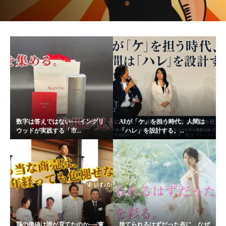
数字は答えではない──イングリ
AIが「ケ」を担う時代、人間は
ウッドが実践する「市...
「ハレ」を設計する。...
鶏の価値は誰が育てたのか──東
捨てられるはずだった布に、なぜ