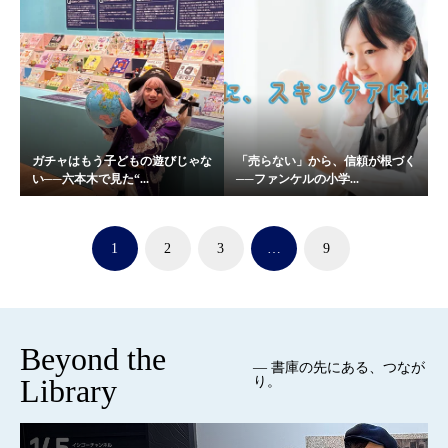
ガチャはもう子どもの遊びじゃな
「売らない」から、信頼が根づく
い──六本木で見た“...
──ファンケルの小学...
1
2
3
…
9
Beyond the
— 書庫の先にある、つなが
Library
り。