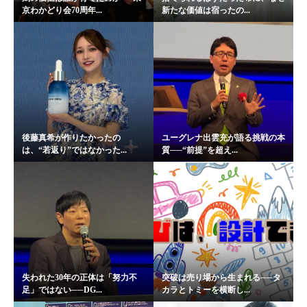
京わかどり会70周年...
新たな価値は宿ったの...
後藤真希が作りたかったの
ユーグレナ出雲充が語る挑戦の本
は、“若返り”ではなかった...
質──“前提”を超え...
失われた30年の正体は「努力不
突破は売り場から生まれる──タ
足」ではない──DG...
カラとトミーを横断し...