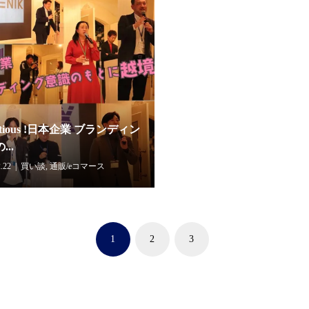
bitious !日本企業 ブランディン
..
.22
買い談
,
通販/eコマース
1
2
3