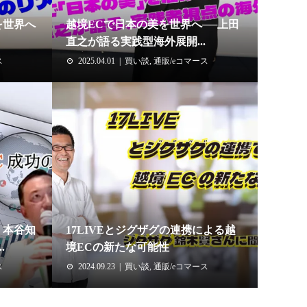
を世界へ
越境ECで日本の美を世界へ──上田
直之が語る実践型海外展開...
ス
2025.04.01
買い談
,
通販/eコマース
！本谷知
17LIVEとジグザグの連携による越
.
境ECの新たな可能性
ス
2024.09.23
買い談
,
通販/eコマース