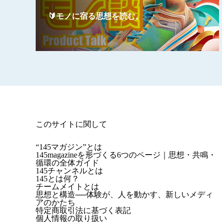
🔰モノに宿る思想を読む。
このサイトに関して
“145マガジン”とは
145magazineを形づくる6つのページ｜思想・共鳴・
循環の全体ガイド
145チャンネルとは
145とは何？
チームメイトとは
思想と構造──体験が、人を動かす、新しいメディ
アのかたち
特定商取引法に基づく表記
個人情報の取り扱い