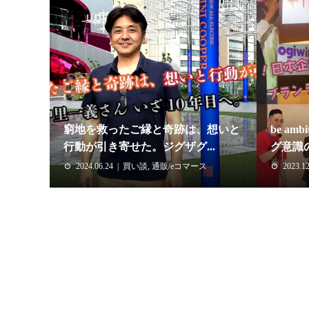
窮地を救ったご縁と奇跡は、想いと
be am
行動が引き寄せた。ジグザグ...
グ意識の.
2024.06.24
買い談
,
通販/eコマース
2023.12