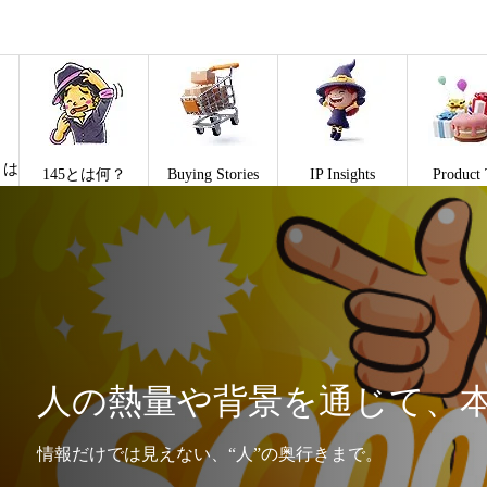
とは
145とは何？
Buying Stories
IP Insights
Product 
人の熱量や背景を通じて、
情報だけでは見えない、“人”の奥行きまで。