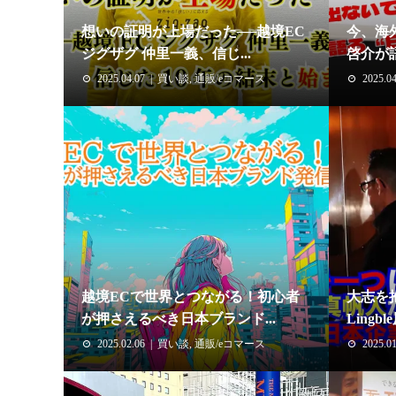
想いの証明が上場だった──越境EC
今、海
ジグザグ 仲里一義、信じ...
啓介が語
2025.04.07
買い談
,
通販/eコマース
2025.04
越境ECで世界とつながる！初心者
大志を
が押さえるべき日本ブランド...
Lingb
2025.02.06
買い談
,
通販/eコマース
2025.01