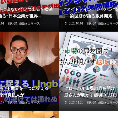
外に出ないでいつ出る？松浦
“メイド・イン・ジャパン”
る“日本企業が世界...
──劉世彦が語る販路開拓...
.01
買い談
,
通販/eコマース
2025.04.01
買い談
,
通販/eコマー
抱け！世界を一つに捉える
グローバル市場の扉を開け
le原田真帆人が...
彦さんが明かす越境EC成功..
.17
買い談
,
通販/eコマース
2024.11.26
買い談
,
通販/eコマー