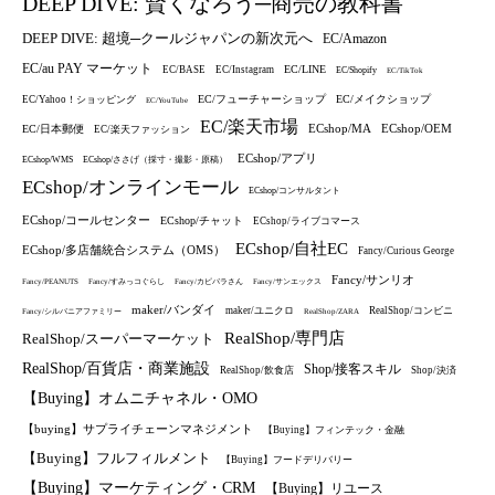
DEEP DIVE: 賢くなろう─商売の教科書
DEEP DIVE: 超境─クールジャパンの新次元へ
EC/Amazon
EC/au PAY マーケット
EC/LINE
EC/BASE
EC/Instagram
EC/Shopify
EC/TikTok
EC/フューチャーショップ
EC/メイクショップ
EC/Yahoo！ショッピング
EC/YouTube
EC/楽天市場
ECshop/MA
ECshop/OEM
EC/日本郵便
EC/楽天ファッション
ECshop/アプリ
ECshop/WMS
ECshop/ささげ（採寸・撮影・原稿）
ECshop/オンラインモール
ECshop/コンサルタント
ECshop/コールセンター
ECshop/チャット
ECshop/ライブコマース
ECshop/自社EC
ECshop/多店舗統合システム（OMS）
Fancy/Curious George
Fancy/サンリオ
Fancy/PEANUTS
Fancy/すみっコぐらし
Fancy/カピバラさん
Fancy/サンエックス
maker/バンダイ
maker/ユニクロ
RealShop/コンビニ
Fancy/シルバニアファミリー
RealShop/ZARA
RealShop/専門店
RealShop/スーパーマーケット
RealShop/百貨店・商業施設
Shop/接客スキル
RealShop/飲食店
Shop/決済
【Buying】オムニチャネル・OMO
【buying】サプライチェーンマネジメント
【Buying】フィンテック・金融
【Buying】フルフィルメント
【Buying】フードデリバリー
【Buying】マーケティング・CRM
【Buying】リユース