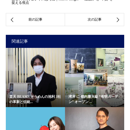
捉える視点
関連記事
楽天 BEAMS そうめんの池利 3社
湾岸 に 都内最大級 “有明ガーデ
の革新と伝統...
ン” オープン ...