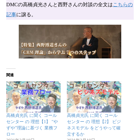
DMCの高橋貞光さんと西野さんの対談の全文は
こちらの
記事
に譲る。
関連
高橋貞光氏 に聞く コール
高橋貞光氏 に聞く コール
センター の 理想【1】 “や
センター の 理想【2】 ビジ
ずや”理論に基づく 業務フ
ネスモデル をどうやって確
ロー
立するか