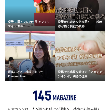
楽天 に聞く 2021年4月 アフィリ
逆境から未来を切り開く――松崎
エイト 料率...
淳が描く挑戦の軌跡
泥臭いけど、地道にやった
逆風でも成長を続ける「アカチャ
Premium Food...
ンホンポ」納得の理由...
145マガジンは、人が惹かれ続ける理由を、感情から読み解く、