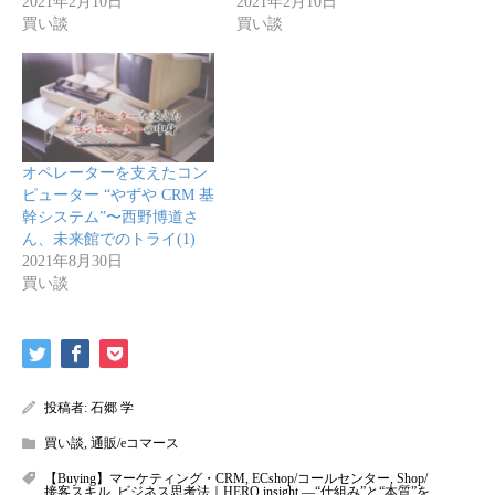
2021年2月10日
2021年2月10日
買い談
買い談
オペレーターを支えたコン
ピューター “やずや CRM 基
幹システム”〜西野博道さ
ん、未来館でのトライ(1)
2021年8月30日
買い談
投稿者:
石郷 学
買い談
,
通販/eコマース
【Buying】マーケティング・CRM
,
ECshop/コールセンター
,
Shop/
接客スキル
,
ビジネス思考法｜HERO insight —“仕組み”と“本質”を