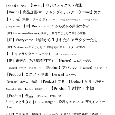
【buying】ロジスティクス（流通）
【Buying】レンタル
【Buying】商品企画/マーチャンダイジング
【Buying】海外
【Buying】集客
【Fancy】ディズニー
【Fancy】ピーターラビット
【Fancy】ムーミン
【IP】Buzzverse – SNSから拡がる共感の宇宙
【Game】Nintendo
【IP】Gameverse–Gameから派生し、自分ごととして関わる世界
【IP】Storyverse –物語から生まれたキャラクターたち
【IP】Zakkaverse–モノとともに日常を彩るキャラクターの世界
【IP】キャラクター・スポット
【IP】ファッションブランド
【IP】未来図（WEB3/NFT等）
【Product】ふるさと納税
【Product】アパレル
【Product】インテリア
【Product】アクセ・ジュエリー
【Product】コスメ・健康
【Product】スイーツ
【Product】文具
【Product】玩具・ガチャ
【Product】ホーム・台所
【Product】雑貨・小物
【product】製造業テック
【Product】花・植物
【Product】食品
【Product】飲料・酒
キャリアと生き方｜HERO insight —逆境をチャンスに変えるストー
リー
ビジネス思考法｜HERO insight —“仕組み”と“本質”を捉える視点