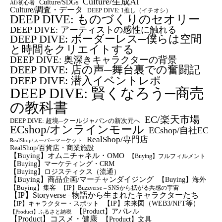
Culture/生成AI
Culture/SDGs
All/初心者
Culture/調査・データ
DEEP DIVE: 1推し（イチオシ）
DEEP DIVE: ものづくりのセオリー
DEEP DIVE: アーティストの感性に触れる
DEEP DIVE: ボーダーレス─僕らは空間
と時間をクリエイトする
DEEP DIVE: 奥深きキャラクターの背景
DEEP DIVE: 店の声─舞台裏での奮闘記
DEEP DIVE: 潜入イベントレポ
DEEP DIVE: 賢くなろう─商売
の教科書
EC/楽天市場
DEEP DIVE: 超境─クールジャパンの新次元へ
ECshop/オンラインモール
ECshop/自社EC
RealShop/専門店
RealShop/スーパーマーケット
RealShop/百貨店・商業施設
【Buying】オムニチャネル・OMO
【Buying】フルフィルメント
【Buying】マーケティング・CRM
【buying】ロジスティクス（流通）
【Buying】商品企画/マーチャンダイジング
【Buying】海外
【Buying】集客
【IP】Buzzverse – SNSから拡がる共感の宇宙
【IP】Storyverse –物語から生まれたキャラクターたち
【IP】未来図（WEB3/NFT等）
【IP】キャラクター・スポット
【Product】アパレル
【Product】ふるさと納税
【Product】コスメ・健康
【Product】文具