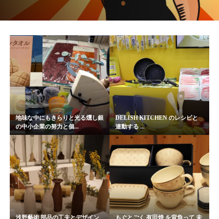
地味な中にもきらりと光る燻し銀
DELISH KITCHEN のレシピと
の中小企業の努力と個...
連動する ...
浅野藝術 部品の工夫とデザイン
もぐとごく 有田焼 を背負って 未