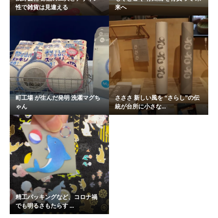
性で雑貨は見違える
来へ
町工場 が生んだ発明 洗濯マグち
さささ 新しい風を “さらし”の伝
ゃん
統が台所に小さな...
精工パッキングなど、コロナ禍
でも明るさもたらす ...