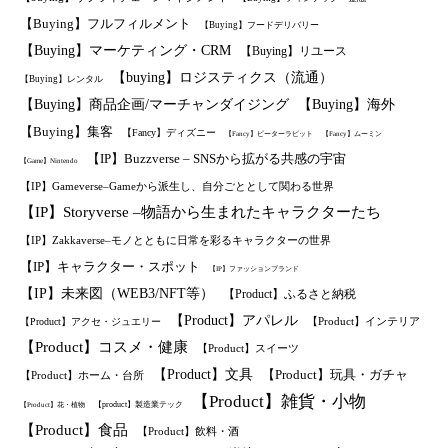
【Buying】フルフィルメント
【Buying】フードデリバリー
【Buying】マーケティング・CRM
【Buying】リユース
【buying】ロジスティクス（流通）
【Buying】レンタル
【Buying】商品企画/マーチャンダイジング
【Buying】海外
【Buying】集客
【Fancy】ディズニー
【Fancy】ピーターラビット
【Fancy】ムーミン
【IP】Buzzverse – SNSから拡がる共感の宇宙
【Game】Nintendo
【IP】Gameverse–Gameから派生し、自分ごととして関わる世界
【IP】Storyverse –物語から生まれたキャラクターたち
【IP】Zakkaverse–モノとともに日常を彩るキャラクターの世界
【IP】キャラクター・スポット
【IP】ファッションブランド
【IP】未来図（WEB3/NFT等）
【Product】ふるさと納税
【Product】アパレル
【Product】インテリア
【Product】アクセ・ジュエリー
【Product】コスメ・健康
【Product】スイーツ
【Product】文具
【Product】玩具・ガチャ
【Product】ホーム・台所
【Product】雑貨・小物
【product】製造業テック
【Product】花・植物
【Product】食品
【Product】飲料・酒