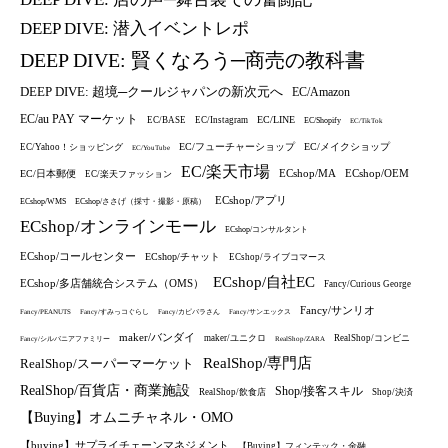
DEEP DIVE: 潜入イベントレポ
DEEP DIVE: 賢くなろう─商売の教科書
DEEP DIVE: 超境─クールジャパンの新次元へ
EC/Amazon
EC/au PAY マーケット
EC/LINE
EC/BASE
EC/Instagram
EC/Shopify
EC/TikTok
EC/フューチャーショップ
EC/メイクショップ
EC/Yahoo！ショッピング
EC/YouTube
EC/楽天市場
ECshop/MA
ECshop/OEM
EC/日本郵便
EC/楽天ファッション
ECshop/アプリ
ECshop/WMS
ECshop/ささげ（採寸・撮影・原稿）
ECshop/オンラインモール
ECshop/コンサルタント
ECshop/コールセンター
ECshop/チャット
ECshop/ライブコマース
ECshop/自社EC
ECshop/多店舗統合システム（OMS）
Fancy/Curious George
Fancy/サンリオ
Fancy/PEANUTS
Fancy/すみっコぐらし
Fancy/カピバラさん
Fancy/サンエックス
maker/バンダイ
maker/ユニクロ
RealShop/コンビニ
Fancy/シルバニアファミリー
RealShop/ZARA
RealShop/専門店
RealShop/スーパーマーケット
RealShop/百貨店・商業施設
Shop/接客スキル
RealShop/飲食店
Shop/決済
【Buying】オムニチャネル・OMO
【buying】サプライチェーンマネジメント
【Buying】フィンテック・金融