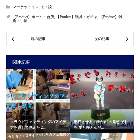
マーケットイン
,
モノ談
【Product】ホーム・台所
,
【Product】玩具・ガチャ
,
【Product】雑
貨・小物
関連記事
クラウドファンディングのアイデ
熱狂させる “ガチャ”の発想 それ
アを通して見えた 2...
を 愛と呼ぶんだ...