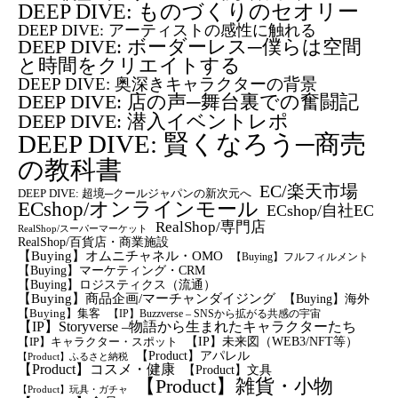
DEEP DIVE: ものづくりのセオリー
DEEP DIVE: アーティストの感性に触れる
DEEP DIVE: ボーダーレス─僕らは空間
と時間をクリエイトする
DEEP DIVE: 奥深きキャラクターの背景
DEEP DIVE: 店の声─舞台裏での奮闘記
DEEP DIVE: 潜入イベントレポ
DEEP DIVE: 賢くなろう─商売
の教科書
EC/楽天市場
DEEP DIVE: 超境─クールジャパンの新次元へ
ECshop/オンラインモール
ECshop/自社EC
RealShop/専門店
RealShop/スーパーマーケット
RealShop/百貨店・商業施設
【Buying】オムニチャネル・OMO
【Buying】フルフィルメント
【Buying】マーケティング・CRM
【buying】ロジスティクス（流通）
【Buying】商品企画/マーチャンダイジング
【Buying】海外
【Buying】集客
【IP】Buzzverse – SNSから拡がる共感の宇宙
【IP】Storyverse –物語から生まれたキャラクターたち
【IP】未来図（WEB3/NFT等）
【IP】キャラクター・スポット
【Product】アパレル
【Product】ふるさと納税
【Product】コスメ・健康
【Product】文具
【Product】雑貨・小物
【Product】玩具・ガチャ