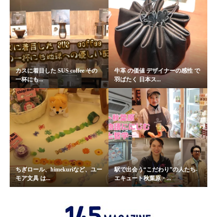
カスに着目した SUS coffee その
牛革 の価値 デザイナーの感性 で
一杯にも...
羽ばたく 日本ス...
ちぎロール、himekuriなど、ユー
駅で出会う“こだわり”の人たち-
モア文具 は...
エキュート秋葉原・...