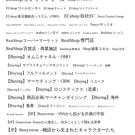
ECshop/コンサルタント
ECshop/コールセンター
ECshop/チャット
ECshop/ライブコマース
ECshop/自社EC
ECshop/多店舗統合システム（OMS）
Fancy/Curious George
Fancy/サンリオ
Fancy/PEANUTS
Fancy/すみっコぐらし
Fancy/カピバラさん
Fancy/サンエックス
maker/バンダイ
maker/ユニクロ
RealShop/コンビニ
Fancy/シルバニアファミリー
RealShop/ZARA
RealShop/専門店
RealShop/スーパーマーケット
RealShop/百貨店・商業施設
Shop/接客スキル
RealShop/飲食店
Shop/決済
【Buying】オムニチャネル・OMO
【buying】サプライチェーンマネジメント
【Buying】フィンテック・金融
【Buying】フルフィルメント
【Buying】フードデリバリー
【Buying】マーケティング・CRM
【Buying】リユース
【buying】ロジスティクス（流通）
【Buying】レンタル
【Buying】商品企画/マーチャンダイジング
【Buying】海外
【Buying】集客
【Fancy】ディズニー
【Fancy】ピーターラビット
【Fancy】ムーミン
【IP】Buzzverse – SNSから拡がる共感の宇宙
【Game】Nintendo
【IP】Gameverse–Gameから派生し、自分ごととして関わる世界
【IP】Storyverse –物語から生まれたキャラクターたち