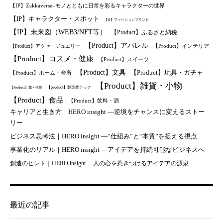
【IP】Zakkaverse–モノとともに日常を彩るキャラクターの世界
【IP】キャラクター・スポット
【IP】ファッションブランド
【IP】未来図（WEB3/NFT等）
【Product】ふるさと納税
【Product】アパレル
【Product】インテリア
【Product】アクセ・ジュエリー
【Product】コスメ・健康
【Product】スイーツ
【Product】文具
【Product】玩具・ガチャ
【Product】ホーム・台所
【Product】雑貨・小物
【product】製造業テック
【Product】花・植物
【Product】食品
【Product】飲料・酒
キャリアと生き方｜HERO insight —逆境をチャンスに変えるストー
リー
ビジネス思考法｜HERO insight —“仕組み”と“本質”を捉える視点
事業化のリアル｜HERO insight —アイデアを持続可能なビジネスへ
創造のヒント｜HERO insight —人の心を惹きつけるアイデアの源泉
最近の記事