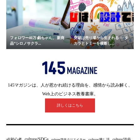
フォロワー40万 戯ちゃん。 新商
突破は売り場から生まれる──タ
品“シロノサクラ...
カラとトミーを横断し...
145マガジンは、人が惹かれ続ける理由を、感情から読み解く、
Web上のビジネス教養書庫。
詳しくはこちら
culture/SDGs
all/初心者
culture/渋谷
culture/推し活
culture/学生クリエイター