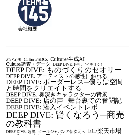
会社概要
Culture/生成AI
Culture/SDGs
All/初心者
Culture/調査・データ
DEEP DIVE: 1推し（イチオシ）
DEEP DIVE: ものづくりのセオリー
DEEP DIVE: アーティストの感性に触れる
DEEP DIVE: ボーダーレス─僕らは空間
と時間をクリエイトする
DEEP DIVE: 奥深きキャラクターの背景
DEEP DIVE: 店の声─舞台裏での奮闘記
DEEP DIVE: 潜入イベントレポ
DEEP DIVE: 賢くなろう─商売
の教科書
EC/楽天市場
DEEP DIVE: 超境─クールジャパンの新次元へ