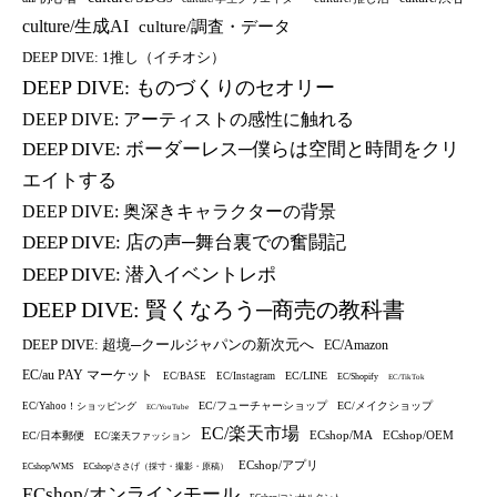
culture/生成AI
culture/調査・データ
DEEP DIVE: 1推し（イチオシ）
DEEP DIVE: ものづくりのセオリー
DEEP DIVE: アーティストの感性に触れる
DEEP DIVE: ボーダーレス─僕らは空間と時間をクリ
エイトする
DEEP DIVE: 奥深きキャラクターの背景
DEEP DIVE: 店の声─舞台裏での奮闘記
DEEP DIVE: 潜入イベントレポ
DEEP DIVE: 賢くなろう─商売の教科書
DEEP DIVE: 超境─クールジャパンの新次元へ
EC/Amazon
EC/au PAY マーケット
EC/LINE
EC/BASE
EC/Instagram
EC/Shopify
EC/TikTok
EC/フューチャーショップ
EC/メイクショップ
EC/Yahoo！ショッピング
EC/YouTube
EC/楽天市場
ECshop/MA
ECshop/OEM
EC/日本郵便
EC/楽天ファッション
ECshop/アプリ
ECshop/WMS
ECshop/ささげ（採寸・撮影・原稿）
ECshop/オンラインモール