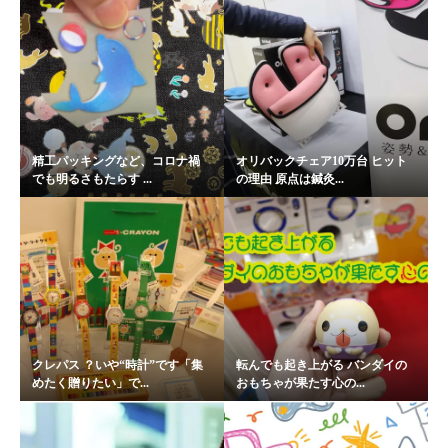
精工パッキングなど、コロナ禍
オリバックチェア10万台 ヒット
でも明るさもたらす ...
の理由 原点は鍼灸...
クレパス ？いや“時計”です「集
転んでも起き上がる バンダイの
めたく贈りたい」で...
おもちゃが果たす心の...