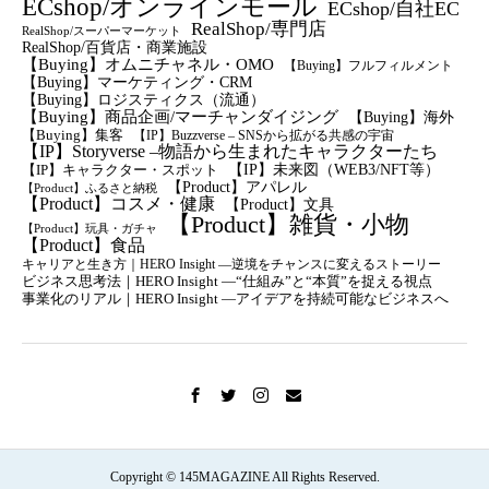
ECshop/オンラインモール
ECshop/自社EC
RealShop/専門店
RealShop/スーパーマーケット
RealShop/百貨店・商業施設
【Buying】オムニチャネル・OMO
【Buying】フルフィルメント
【Buying】マーケティング・CRM
【buying】ロジスティクス（流通）
【Buying】商品企画/マーチャンダイジング
【Buying】海外
【Buying】集客
【IP】Buzzverse – SNSから拡がる共感の宇宙
【IP】Storyverse –物語から生まれたキャラクターたち
【IP】未来図（WEB3/NFT等）
【IP】キャラクター・スポット
【Product】アパレル
【Product】ふるさと納税
【Product】コスメ・健康
【Product】文具
【Product】雑貨・小物
【Product】玩具・ガチャ
【Product】食品
キャリアと生き方｜HERO Insight —逆境をチャンスに変えるストーリー
ビジネス思考法｜HERO Insight —“仕組み”と“本質”を捉える視点
事業化のリアル｜HERO Insight —アイデアを持続可能なビジネスへ
Copyright © 145MAGAZINE All Rights Reserved.