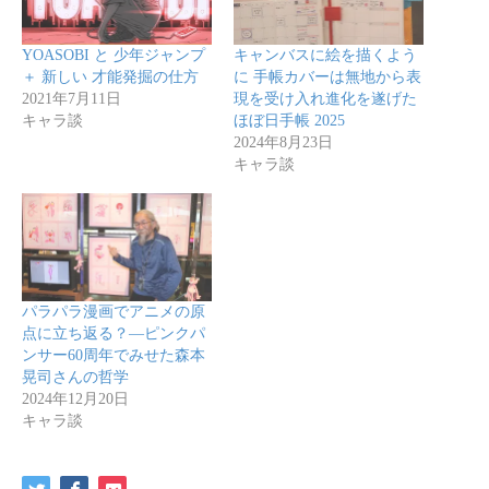
YOASOBI と 少年ジャンプ
キャンバスに絵を描くよう
＋ 新しい 才能発掘の仕方
に 手帳カバーは無地から表
2021年7月11日
現を受け入れ進化を遂げた
キャラ談
ほぼ日手帳 2025
2024年8月23日
キャラ談
パラパラ漫画でアニメの原
点に立ち返る？―ピンクパ
ンサー60周年でみせた森本
晃司さんの哲学
2024年12月20日
キャラ談