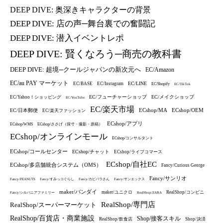
DEEP DIVE: 奥深きキャラクターの背景
DEEP DIVE: 店の声─舞台裏での奮闘記
DEEP DIVE: 潜入イベントレポ
DEEP DIVE: 賢くなろう─商売の教科書
DEEP DIVE: 超境─クールジャパンの新次元へ
EC/Amazon
EC/au PAY マーケット
EC/LINE
EC/BASE
EC/Instagram
EC/Shopify
EC/TikTok
EC/フューチャーショップ
EC/メイクショップ
EC/Yahoo！ショッピング
EC/YouTube
EC/楽天市場
ECshop/MA
ECshop/OEM
EC/日本郵便
EC/楽天ファッション
ECshop/アプリ
ECshop/WMS
ECshop/ささげ（採寸・撮影・原稿）
ECshop/オンラインモール
ECshop/コンサルタント
ECshop/コールセンター
ECshop/チャット
ECshop/ライブコマース
ECshop/自社EC
ECshop/多店舗統合システム（OMS）
Fancy/Curious George
Fancy/サンリオ
Fancy/PEANUTS
Fancy/すみっコぐらし
Fancy/カピバラさん
Fancy/サンエックス
maker/バンダイ
maker/ユニクロ
RealShop/コンビニ
Fancy/シルバニアファミリー
RealShop/ZARA
RealShop/専門店
RealShop/スーパーマーケット
RealShop/百貨店・商業施設
Shop/接客スキル
RealShop/飲食店
Shop/決済