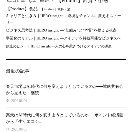
【Product】雑貨・小物
【product】製造業テック
【Product】花・植物
【Product】食品
【Product】飲料・酒
キャリアと生き方｜HERO insight —逆境をチャンスに変えるストー
リー
ビジネス思考法｜HERO insight —“仕組み”と“本質”を捉える視点
事業化のリアル｜HERO insight —アイデアを持続可能なビジネスへ
創造のヒント｜HERO insight —人の心を惹きつけるアイデアの源泉
最近の記事
楽天市場はAI時代に何を変えようとしているのか──戦略共有会
から見えた「継続...
2026.08.06
楽天はAI時代に何を変えようとしているのか──ポイント経済圏
から「生活エコシ...
2026.08.05