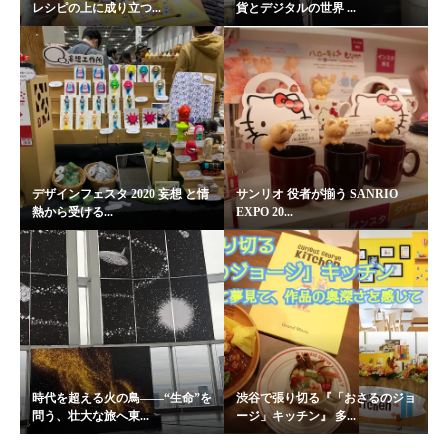
レシピの上に成り立つ...
貨とデジタルの世界 ...
デザインフェスタ 2020 妄想 と情
サンリオ 役者が揃う SANRIO
熱から受ける...
EXPO 20...
時代を超える火の鳥――“生命”を
渋谷で張り切る『「おさるのジョ
問う、壮大な旅へ東...
ージ」キッチン』 多...