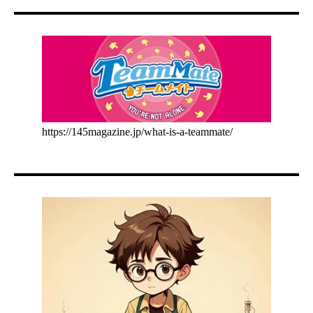
https://145magazine.jp/what-is-a-teammate/