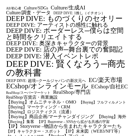
Culture/生成AI
Culture/SDGs
All/初心者
Culture/調査・データ
DEEP DIVE: 1推し（イチオシ）
DEEP DIVE: ものづくりのセオリー
DEEP DIVE: アーティストの感性に触れる
DEEP DIVE: ボーダーレス─僕らは空間
と時間をクリエイトする
DEEP DIVE: 奥深きキャラクターの背景
DEEP DIVE: 店の声─舞台裏での奮闘記
DEEP DIVE: 潜入イベントレポ
DEEP DIVE: 賢くなろう─商売
の教科書
EC/楽天市場
DEEP DIVE: 超境─クールジャパンの新次元へ
ECshop/オンラインモール
ECshop/自社EC
RealShop/専門店
RealShop/スーパーマーケット
RealShop/百貨店・商業施設
【Buying】オムニチャネル・OMO
【Buying】フルフィルメント
【Buying】マーケティング・CRM
【buying】ロジスティクス（流通）
【Buying】商品企画/マーチャンダイジング
【Buying】海外
【Buying】集客
【IP】Buzzverse – SNSから拡がる共感の宇宙
【IP】Storyverse –物語から生まれたキャラクターたち
【IP】未来図（WEB3/NFT等）
【IP】キャラクター・スポット