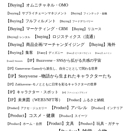
【Buying】オムニチャネル・OMO
【buying】サプライチェーンマネジメント
【Buying】フィンテック・金融
【Buying】フルフィルメント
【Buying】フードデリバリー
【Buying】マーケティング・CRM
【Buying】リユース
【buying】ロジスティクス（流通）
【Buying】レンタル
【Buying】商品企画/マーチャンダイジング
【Buying】海外
【Buying】集客
【Fancy】ディズニー
【Fancy】ピーターラビット
【Fancy】ムーミン
【IP】Buzzverse – SNSから拡がる共感の宇宙
【Game】Nintendo
【IP】Gameverse–Gameから派生し、自分ごととして関わる世界
【IP】Storyverse –物語から生まれたキャラクターたち
【IP】Zakkaverse–モノとともに日常を彩るキャラクターの世界
【IP】キャラクター・スポット
【IP】ファッションブランド
【IP】未来図（WEB3/NFT等）
【Product】ふるさと納税
【Product】アパレル
【Product】インテリア
【Product】アクセ・ジュエリー
【Product】コスメ・健康
【Product】スイーツ
【Product】文具
【Product】玩具・ガチャ
【Product】ホーム・台所