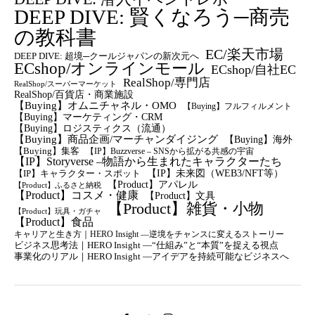
DEEP DIVE: 賢くなろう─商売
の教科書
EC/楽天市場
DEEP DIVE: 超境─クールジャパンの新次元へ
ECshop/オンラインモール
ECshop/自社EC
RealShop/専門店
RealShop/スーパーマーケット
RealShop/百貨店・商業施設
【Buying】オムニチャネル・OMO
【Buying】フルフィルメント
【Buying】マーケティング・CRM
【buying】ロジスティクス（流通）
【Buying】商品企画/マーチャンダイジング
【Buying】海外
【Buying】集客
【IP】Buzzverse – SNSから拡がる共感の宇宙
【IP】Storyverse –物語から生まれたキャラクターたち
【IP】未来図（WEB3/NFT等）
【IP】キャラクター・スポット
【Product】アパレル
【Product】ふるさと納税
【Product】コスメ・健康
【Product】文具
【Product】雑貨・小物
【Product】玩具・ガチャ
【Product】食品
キャリアと生き方｜HERO Insight —逆境をチャンスに変えるストーリー
ビジネス思考法｜HERO Insight —“仕組み”と“本質”を捉える視点
事業化のリアル｜HERO Insight —アイデアを持続可能なビジネスへ