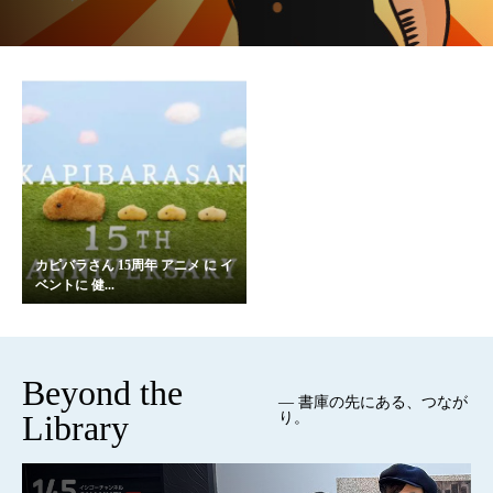
カピバラさん 15周年 アニメ に イ
ベントに 健...
Beyond the
— 書庫の先にある、つなが
Library
り。