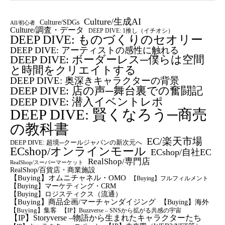
Culture/生成AI
Culture/SDGs
All/初心者
Culture/調査・データ
DEEP DIVE: 1推し（イチオシ）
DEEP DIVE: ものづくりのセオリー
DEEP DIVE: アーティストの感性に触れる
DEEP DIVE: ボーダーレス─僕らは空間
と時間をクリエイトする
DEEP DIVE: 奥深きキャラクターの背景
DEEP DIVE: 店の声─舞台裏での奮闘記
DEEP DIVE: 潜入イベントレポ
DEEP DIVE: 賢くなろう─商売
の教科書
EC/楽天市場
DEEP DIVE: 超境─クールジャパンの新次元へ
ECshop/オンラインモール
ECshop/自社EC
RealShop/専門店
RealShop/スーパーマーケット
RealShop/百貨店・商業施設
【Buying】オムニチャネル・OMO
【Buying】フルフィルメント
【Buying】マーケティング・CRM
【buying】ロジスティクス（流通）
【Buying】商品企画/マーチャンダイジング
【Buying】海外
【Buying】集客
【IP】Buzzverse – SNSから拡がる共感の宇宙
【IP】Storyverse –物語から生まれたキャラクターたち