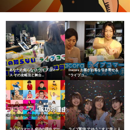
あなたの知らない ライブコマー
fracora お客がお客を引き寄せる
ス その攻略法と舞台...
“ライブコ...
ライブコマース 成功の理由 デー
ライブ配信 で ゆうこす に学ぶ 人