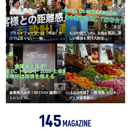
プラットフォーマーは「売る」だ
もはや街だった。文化を育み、新
けでは足りない──物...
しい価値を受け入れる...
倉庫潜入ルポ！BEENOS 越境EC
【2020年版】小売 世界 ランキン
トレンド202...
グと技術革新の...