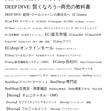
DEEP DIVE: 賢くなろう─商売の教科書
DEEP DIVE: 超境─クールジャパンの新次元へ
EC/Amazon
EC/au PAY マーケット
EC/LINE
EC/BASE
EC/Instagram
EC/Shopify
EC/TikTok
EC/フューチャーショップ
EC/メイクショップ
EC/Yahoo！ショッピング
EC/YouTube
EC/楽天市場
ECshop/MA
ECshop/OEM
EC/日本郵便
EC/楽天ファッション
ECshop/アプリ
ECshop/WMS
ECshop/ささげ（採寸・撮影・原稿）
ECshop/オンラインモール
ECshop/コンサルタント
ECshop/コールセンター
ECshop/チャット
ECshop/ライブコマース
ECshop/自社EC
ECshop/多店舗統合システム（OMS）
Fancy/Curious George
Fancy/サンリオ
Fancy/PEANUTS
Fancy/すみっコぐらし
Fancy/カピバラさん
Fancy/サンエックス
maker/バンダイ
maker/ユニクロ
RealShop/コンビニ
Fancy/シルバニアファミリー
RealShop/ZARA
RealShop/専門店
RealShop/スーパーマーケット
RealShop/百貨店・商業施設
Shop/接客スキル
RealShop/飲食店
Shop/決済
【Buying】オムニチャネル・OMO
【buying】サプライチェーンマネジメント
【Buying】フィンテック・金融
【Buying】フルフィルメント
【Buying】フードデリバリー