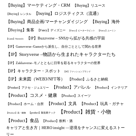
【Buying】マーケティング・CRM
【Buying】リユース
【buying】ロジスティクス（流通）
【Buying】レンタル
【Buying】商品企画/マーチャンダイジング
【Buying】海外
【Buying】集客
【Fancy】ディズニー
【Fancy】ピーターラビット
【Fancy】ムーミン
【IP】Buzzverse – SNSから拡がる共感の宇宙
【Game】Nintendo
【IP】Gameverse–Gameから派生し、自分ごととして関わる世界
【IP】Storyverse –物語から生まれたキャラクターたち
【IP】Zakkaverse–モノとともに日常を彩るキャラクターの世界
【IP】キャラクター・スポット
【IP】ファッションブランド
【IP】未来図（WEB3/NFT等）
【Product】ふるさと納税
【Product】アパレル
【Product】インテリア
【Product】アクセ・ジュエリー
【Product】コスメ・健康
【Product】スイーツ
【Product】文具
【Product】玩具・ガチャ
【Product】ホーム・台所
【Product】雑貨・小物
【product】製造業テック
【Product】花・植物
【Product】食品
【Product】飲料・酒
キャリアと生き方｜HERO insight —逆境をチャンスに変えるストー
リー