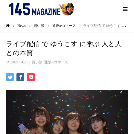
News
買い談
通販/eコマース
ライブ配信 で ゆうこす に学ぶ 人と人との本質
ライブ配信 で ゆうこす に学ぶ 人と人
との本質
2021.04.25
買い談
,
通販/eコマース