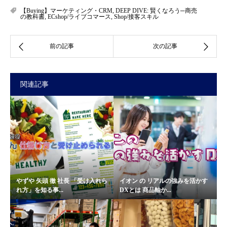
【Buying】マーケティング・CRM
,
DEEP DIVE: 賢くなろう─商売
の教科書
,
ECshop/ライブコマース
,
Shop/接客スキル
関連記事
やずや 矢頭 徹 社長 「受け入れら
イオン の リアルの強みを活かす
れ方」を知る事...
DXとは 商品軸か...