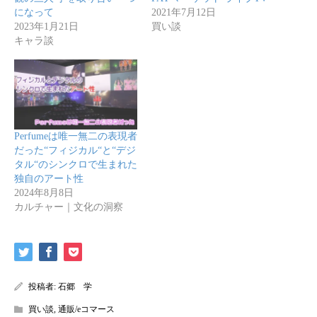
になって
2021年7月12日
2023年1月21日
買い談
キャラ談
Perfumeは唯一無二の表現者
だった“フィジカル“と“デジ
タル“のシンクロで生まれた
独自のアート性
2024年8月8日
カルチャー｜文化の洞察
投稿者:
石郷 学
買い談
,
通販/eコマース