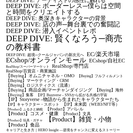
DEEP DIVE: アーティストの感性に触れる
DEEP DIVE: ボーダーレス─僕らは空間
と時間をクリエイトする
DEEP DIVE: 奥深きキャラクターの背景
DEEP DIVE: 店の声─舞台裏での奮闘記
DEEP DIVE: 潜入イベントレポ
DEEP DIVE: 賢くなろう─商売
の教科書
EC/楽天市場
DEEP DIVE: 超境─クールジャパンの新次元へ
ECshop/オンラインモール
ECshop/自社EC
RealShop/専門店
RealShop/スーパーマーケット
RealShop/百貨店・商業施設
【Buying】オムニチャネル・OMO
【Buying】フルフィルメント
【Buying】マーケティング・CRM
【buying】ロジスティクス（流通）
【Buying】商品企画/マーチャンダイジング
【Buying】海外
【Buying】集客
【IP】Buzzverse – SNSから拡がる共感の宇宙
【IP】Storyverse –物語から生まれたキャラクターたち
【IP】未来図（WEB3/NFT等）
【IP】キャラクター・スポット
【Product】アパレル
【Product】ふるさと納税
【Product】コスメ・健康
【Product】文具
【Product】雑貨・小物
【Product】玩具・ガチャ
【Product】食品
キャリアと生き方｜HERO Insight —逆境をチャンスに変えるストーリー