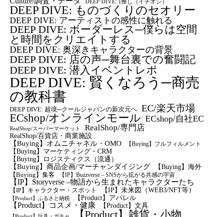
Culture/調査・データ
DEEP DIVE: 1推し（イチオシ）
DEEP DIVE: ものづくりのセオリー
DEEP DIVE: アーティストの感性に触れる
DEEP DIVE: ボーダーレス─僕らは空間
と時間をクリエイトする
DEEP DIVE: 奥深きキャラクターの背景
DEEP DIVE: 店の声─舞台裏での奮闘記
DEEP DIVE: 潜入イベントレポ
DEEP DIVE: 賢くなろう─商売
の教科書
EC/楽天市場
DEEP DIVE: 超境─クールジャパンの新次元へ
ECshop/オンラインモール
ECshop/自社EC
RealShop/専門店
RealShop/スーパーマーケット
RealShop/百貨店・商業施設
【Buying】オムニチャネル・OMO
【Buying】フルフィルメント
【Buying】マーケティング・CRM
【buying】ロジスティクス（流通）
【Buying】商品企画/マーチャンダイジング
【Buying】海外
【Buying】集客
【IP】Buzzverse – SNSから拡がる共感の宇宙
【IP】Storyverse –物語から生まれたキャラクターたち
【IP】未来図（WEB3/NFT等）
【IP】キャラクター・スポット
【Product】アパレル
【Product】ふるさと納税
【Product】コスメ・健康
【Product】文具
【Product】雑貨・小物
【Product】玩具・ガチャ