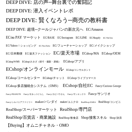
DEEP DIVE: 店の声─舞台裏での奮闘記
DEEP DIVE: 潜入イベントレポ
DEEP DIVE: 賢くなろう─商売の教科書
DEEP DIVE: 超境─クールジャパンの新次元へ
EC/Amazon
EC/au PAY マーケット
EC/LINE
EC/BASE
EC/Instagram
EC/Shopify
EC/TikTok
EC/フューチャーショップ
EC/メイクショップ
EC/Yahoo！ショッピング
EC/YouTube
EC/楽天市場
ECshop/MA
ECshop/OEM
EC/日本郵便
EC/楽天ファッション
ECshop/アプリ
ECshop/WMS
ECshop/ささげ（採寸・撮影・原稿）
ECshop/オンラインモール
ECshop/コンサルタント
ECshop/コールセンター
ECshop/チャット
ECshop/ライブコマース
ECshop/自社EC
ECshop/多店舗統合システム（OMS）
Fancy/Curious George
Fancy/サンリオ
Fancy/PEANUTS
Fancy/すみっコぐらし
Fancy/カピバラさん
Fancy/サンエックス
maker/バンダイ
maker/ユニクロ
RealShop/コンビニ
Fancy/シルバニアファミリー
RealShop/ZARA
RealShop/専門店
RealShop/スーパーマーケット
RealShop/百貨店・商業施設
Shop/接客スキル
RealShop/飲食店
Shop/決済
【Buying】オムニチャネル・OMO