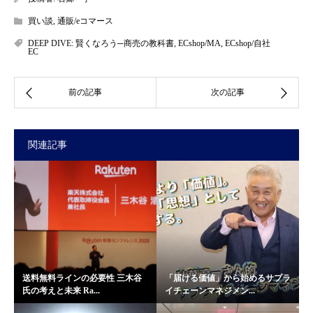
買い談
,
通販/eコマース
DEEP DIVE: 賢くなろう─商売の教科書
,
ECshop/MA
,
ECshop/自社
EC
関連記事
送料無料ラインの必要性 三木谷
「届ける価値」から始めるサプラ
氏の考えと未来 Ra...
イチェーンマネジメン...