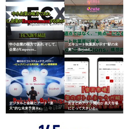
中小企業の味方であれ そして、
エキュート秋葉原が示す“駅の未
企業がEmpower...
来”──Beyond...
デジタルと金融とアート “楽
おまとめアプリ 開始が 楽天市場
天”的な未来予測 Ra...
にとって大きいと...