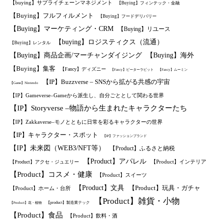
【buying】サプライチェーンマネジメント
【Buying】フィンテック・金融
【Buying】フルフィルメント
【Buying】フードデリバリー
【Buying】マーケティング・CRM
【Buying】リユース
【buying】ロジスティクス（流通）
【Buying】レンタル
【Buying】商品企画/マーチャンダイジング
【Buying】海外
【Buying】集客
【Fancy】ディズニー
【Fancy】ピーターラビット
【Fancy】ムーミン
【IP】Buzzverse – SNSから拡がる共感の宇宙
【Game】Nintendo
【IP】Gameverse–Gameから派生し、自分ごととして関わる世界
【IP】Storyverse –物語から生まれたキャラクターたち
【IP】Zakkaverse–モノとともに日常を彩るキャラクターの世界
【IP】キャラクター・スポット
【IP】ファッションブランド
【IP】未来図（WEB3/NFT等）
【Product】ふるさと納税
【Product】アパレル
【Product】インテリア
【Product】アクセ・ジュエリー
【Product】コスメ・健康
【Product】スイーツ
【Product】文具
【Product】玩具・ガチャ
【Product】ホーム・台所
【Product】雑貨・小物
【product】製造業テック
【Product】花・植物
【Product】食品
【Product】飲料・酒