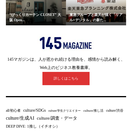
“びっくりカーテン CLOSET” 大
東急グループと楽天が描く「リア
阪 Open...
ル×デジタル」の新た...
145マガジンは、人が惹かれ続ける理由を、感情から読み解く、
Web上のビジネス教養書庫。
詳しくはこちら
culture/SDGs
all/初心者
culture/渋谷
culture/推し活
culture/学生クリエイター
culture/生成AI
culture/調査・データ
DEEP DIVE: 1推し（イチオシ）