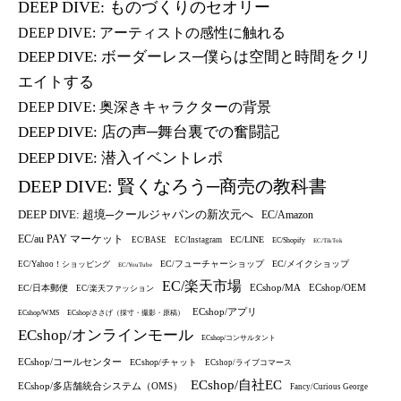
DEEP DIVE: ものづくりのセオリー
DEEP DIVE: アーティストの感性に触れる
DEEP DIVE: ボーダーレス─僕らは空間と時間をクリ
エイトする
DEEP DIVE: 奥深きキャラクターの背景
DEEP DIVE: 店の声─舞台裏での奮闘記
DEEP DIVE: 潜入イベントレポ
DEEP DIVE: 賢くなろう─商売の教科書
DEEP DIVE: 超境─クールジャパンの新次元へ
EC/Amazon
EC/au PAY マーケット
EC/LINE
EC/BASE
EC/Instagram
EC/Shopify
EC/TikTok
EC/フューチャーショップ
EC/メイクショップ
EC/Yahoo！ショッピング
EC/YouTube
EC/楽天市場
ECshop/MA
ECshop/OEM
EC/日本郵便
EC/楽天ファッション
ECshop/アプリ
ECshop/WMS
ECshop/ささげ（採寸・撮影・原稿）
ECshop/オンラインモール
ECshop/コンサルタント
ECshop/コールセンター
ECshop/チャット
ECshop/ライブコマース
ECshop/自社EC
ECshop/多店舗統合システム（OMS）
Fancy/Curious George