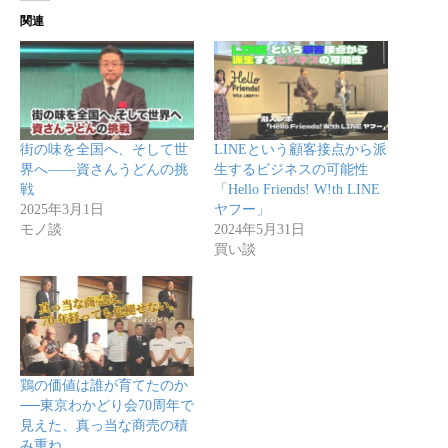
関連
街の味を全国へ、そして世
LINEという顧客接点から派
界へ――資さんうどんの挑
生するビジネスの可能性
戦
「Hello Friends! W!th LINE
2025年3月1日
ヤフー」
モノ談
2024年5月31日
買い談
鶏の価値は誰が育てたのか
──東京わかどり会70周年で
見えた、真っ当な商売の積
み重ね