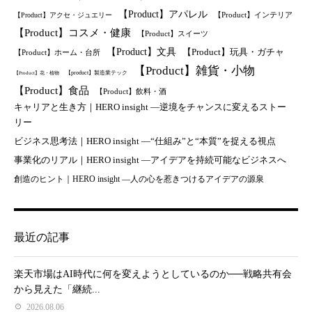
【Product】アパレル
【Product】インテリア
【Product】アクセ・ジュエリー
【Product】コスメ・健康
【Product】スイーツ
【Product】文具
【Product】玩具・ガチャ
【Product】ホーム・台所
【Product】雑貨・小物
【product】製造業テック
【Product】花・植物
【Product】食品
【Product】飲料・酒
キャリアと生き方｜HERO insight —逆境をチャンスに変えるストー
リー
ビジネス思考法｜HERO insight —“仕組み”と“本質”を捉える視点
事業化のリアル｜HERO insight —アイデアを持続可能なビジネスへ
創造のヒント｜HERO insight —人の心を惹きつけるアイデアの源泉
最近の記事
楽天市場はAI時代に何を変えようとしているのか──戦略共有会
から見えた「継続...
2026.08.06