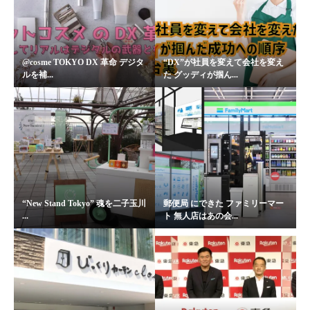
@cosme TOKYO DX 革命 デジタ
“DX”が社員を変えて会社を変え
ルを補...
た グッディが掴ん...
“New Stand Tokyo” 魂を二子玉川
郵便局 にできた ファミリーマー
...
ト 無人店はあの会...