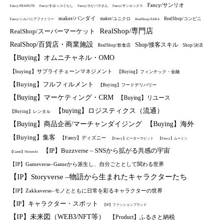
Fancy/サンリオ
Fancy/PEANUTS
Fancy/すみっコぐらし
Fancy/カピバラさん
Fancy/サンエックス
maker/バンダイ
maker/ユニクロ
RealShop/コンビニ
Fancy/シルバニアファミリー
RealShop/ZARA
RealShop/専門店
RealShop/スーパーマーケット
RealShop/百貨店・商業施設
Shop/接客スキル
RealShop/飲食店
Shop/決済
【Buying】オムニチャネル・OMO
【buying】サプライチェーンマネジメント
【Buying】フィンテック・金融
【Buying】フルフィルメント
【Buying】フードデリバリー
【Buying】マーケティング・CRM
【Buying】リユース
【buying】ロジスティクス（流通）
【Buying】レンタル
【Buying】商品企画/マーチャンダイジング
【Buying】海外
【Buying】集客
【Fancy】ディズニー
【Fancy】ピーターラビット
【Fancy】ムーミン
【IP】Buzzverse – SNSから拡がる共感の宇宙
【Game】Nintendo
【IP】Gameverse–Gameから派生し、自分ごととして関わる世界
【IP】Storyverse –物語から生まれたキャラクターたち
【IP】Zakkaverse–モノとともに日常を彩るキャラクターの世界
【IP】キャラクター・スポット
【IP】ファッションブランド
【IP】未来図（WEB3/NFT等）
【Product】ふるさと納税