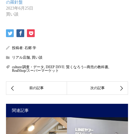
の羅針盤
2023年6月25日
買い談
投稿者:
石郷 学
リアル店舗
,
買い談
culture/調査・データ
,
DEEP DIVE: 賢くなろう─商売の教科書
,
RealShop/スーパーマーケット
関連記事