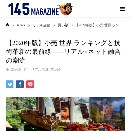
News
リアル店舗
買い談
【2020年版】小売 世界 ランキングと技術革新の最前線——リアル×ネット融合の潮流
【2020年版】小売 世界 ランキングと技
術革新の最前線——リアル×ネット融合
の潮流
2020.04.17
リアル店舗
,
買い談