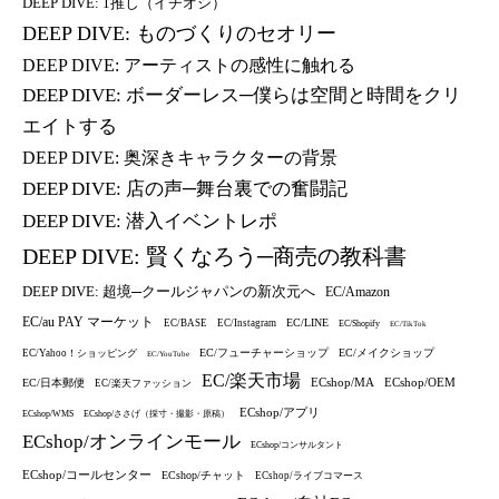
DEEP DIVE: 1推し（イチオシ）
DEEP DIVE: ものづくりのセオリー
DEEP DIVE: アーティストの感性に触れる
DEEP DIVE: ボーダーレス─僕らは空間と時間をクリ
エイトする
DEEP DIVE: 奥深きキャラクターの背景
DEEP DIVE: 店の声─舞台裏での奮闘記
DEEP DIVE: 潜入イベントレポ
DEEP DIVE: 賢くなろう─商売の教科書
DEEP DIVE: 超境─クールジャパンの新次元へ
EC/Amazon
EC/au PAY マーケット
EC/LINE
EC/BASE
EC/Instagram
EC/Shopify
EC/TikTok
EC/フューチャーショップ
EC/メイクショップ
EC/Yahoo！ショッピング
EC/YouTube
EC/楽天市場
ECshop/MA
ECshop/OEM
EC/日本郵便
EC/楽天ファッション
ECshop/アプリ
ECshop/WMS
ECshop/ささげ（採寸・撮影・原稿）
ECshop/オンラインモール
ECshop/コンサルタント
ECshop/コールセンター
ECshop/チャット
ECshop/ライブコマース