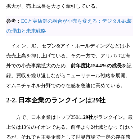
拡大が、売上成長を大きく牽引している。
参考：
ECと実店舗の融合が小売を変える：デジタル武装
の理由と未来戦略
イオン、JD、セブン&アイ・ホールディングなどは小
売売上高を押し上げている。その一方で、アリババは海
外での小売事業拡大のため、
前年度比154.4%の成長
を記
録。買収を繰り返しながらニューリテール戦略を展開。
オムニチャネル分野での存在感を急速に高めている。
2-2. 日本企業のランクインは29社
一方で、日本企業はトップ250に
29社
がランクイン。最
上位は13位のイオンである。前年より2社減となってはい
るが、それでも主要企業として世界市場で一定の存在感