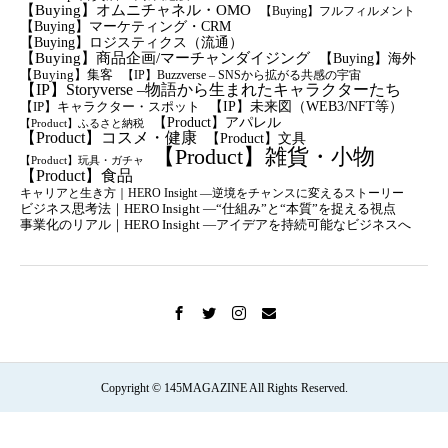
【Buying】オムニチャネル・OMO
【Buying】フルフィルメント
【Buying】マーケティング・CRM
【buying】ロジスティクス（流通）
【Buying】商品企画/マーチャンダイジング
【Buying】海外
【Buying】集客
【IP】Buzzverse – SNSから拡がる共感の宇宙
【IP】Storyverse –物語から生まれたキャラクターたち
【IP】未来図（WEB3/NFT等）
【IP】キャラクター・スポット
【Product】アパレル
【Product】ふるさと納税
【Product】コスメ・健康
【Product】文具
【Product】雑貨・小物
【Product】玩具・ガチャ
【Product】食品
キャリアと生き方｜HERO Insight —逆境をチャンスに変えるストーリー
ビジネス思考法｜HERO Insight —“仕組み”と“本質”を捉える視点
事業化のリアル｜HERO Insight —アイデアを持続可能なビジネスへ
Copyright © 145MAGAZINE All Rights Reserved.