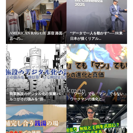
AMERICAN RAG CIE 原宿 路面
“データで一人を動かす”──JR東
店への...
日本が描くリアル...
商業施設のデジタル化の深層 パ
「ワーク」でも「マン」でもない
ルコがその強みを“掛...
ワークマンの進化と...