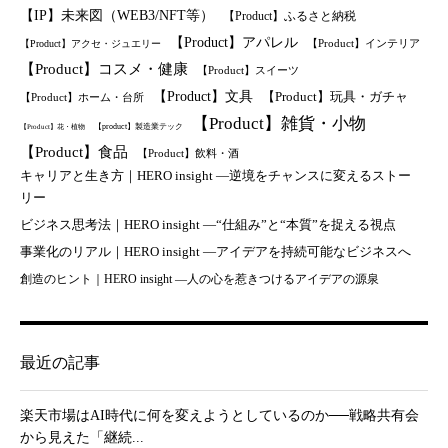
【IP】未来図（WEB3/NFT等）
【Product】ふるさと納税
【Product】アパレル
【Product】インテリア
【Product】アクセ・ジュエリー
【Product】コスメ・健康
【Product】スイーツ
【Product】文具
【Product】玩具・ガチャ
【Product】ホーム・台所
【Product】雑貨・小物
【product】製造業テック
【Product】花・植物
【Product】食品
【Product】飲料・酒
キャリアと生き方｜HERO insight —逆境をチャンスに変えるストー
リー
ビジネス思考法｜HERO insight —“仕組み”と“本質”を捉える視点
事業化のリアル｜HERO insight —アイデアを持続可能なビジネスへ
創造のヒント｜HERO insight —人の心を惹きつけるアイデアの源泉
最近の記事
楽天市場はAI時代に何を変えようとしているのか──戦略共有会
から見えた「継続...