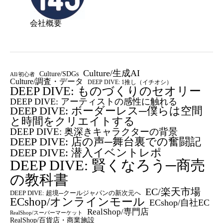
会社概要
Culture/生成AI
Culture/SDGs
All/初心者
Culture/調査・データ
DEEP DIVE: 1推し（イチオシ）
DEEP DIVE: ものづくりのセオリー
DEEP DIVE: アーティストの感性に触れる
DEEP DIVE: ボーダーレス─僕らは空間
と時間をクリエイトする
DEEP DIVE: 奥深きキャラクターの背景
DEEP DIVE: 店の声─舞台裏での奮闘記
DEEP DIVE: 潜入イベントレポ
DEEP DIVE: 賢くなろう─商売
の教科書
EC/楽天市場
DEEP DIVE: 超境─クールジャパンの新次元へ
ECshop/オンラインモール
ECshop/自社EC
RealShop/専門店
RealShop/スーパーマーケット
RealShop/百貨店・商業施設