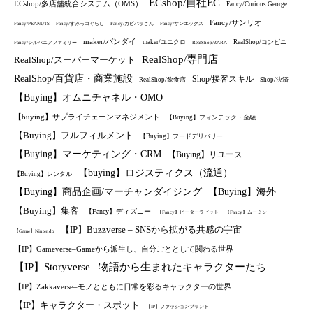
ECshop/自社EC
ECshop/多店舗統合システム（OMS）
Fancy/Curious George
Fancy/サンリオ
Fancy/PEANUTS
Fancy/すみっコぐらし
Fancy/カピバラさん
Fancy/サンエックス
maker/バンダイ
maker/ユニクロ
RealShop/コンビニ
Fancy/シルバニアファミリー
RealShop/ZARA
RealShop/専門店
RealShop/スーパーマーケット
RealShop/百貨店・商業施設
Shop/接客スキル
RealShop/飲食店
Shop/決済
【Buying】オムニチャネル・OMO
【buying】サプライチェーンマネジメント
【Buying】フィンテック・金融
【Buying】フルフィルメント
【Buying】フードデリバリー
【Buying】マーケティング・CRM
【Buying】リユース
【buying】ロジスティクス（流通）
【Buying】レンタル
【Buying】商品企画/マーチャンダイジング
【Buying】海外
【Buying】集客
【Fancy】ディズニー
【Fancy】ピーターラビット
【Fancy】ムーミン
【IP】Buzzverse – SNSから拡がる共感の宇宙
【Game】Nintendo
【IP】Gameverse–Gameから派生し、自分ごととして関わる世界
【IP】Storyverse –物語から生まれたキャラクターたち
【IP】Zakkaverse–モノとともに日常を彩るキャラクターの世界
【IP】キャラクター・スポット
【IP】ファッションブランド