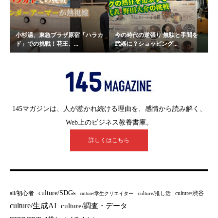
小杉湯、東急プラザ原宿「ハラカ
今の時代の逆張り 無駄と手間を
ド」での挑戦！花王、...
武器に？ショッピング...
145マガジンは、人が惹かれ続ける理由を、感情から読み解く、
Web上のビジネス教養書庫。
詳しくはこちら
culture/SDGs
all/初心者
culture/渋谷
culture/推し活
culture/学生クリエイター
culture/生成AI
culture/調査・データ