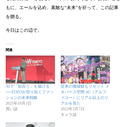
もに、エールを込め、素敵な“未来”を祈って、この記事
を贈る。
今日はこの辺で。
関連
AIで「似合う」を届ける
従来の価値観もリセット メ
──ZOZOが切り拓くファッ
タバース空間 αU（アルフ
ションの未来戦略
ァユー）にリアル以上のリ
2025年10月1日
アルを見た
買い談
2023年3月7日
キャラ談