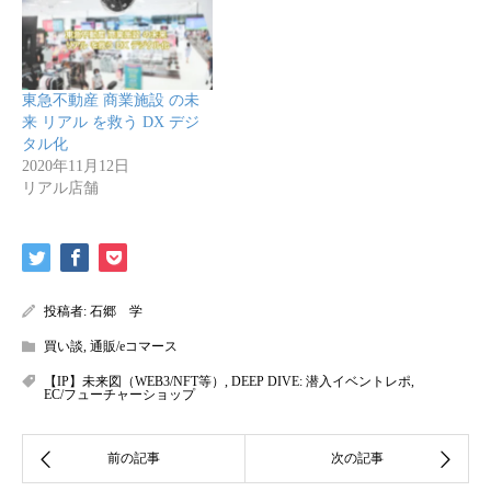
東急不動産 商業施設 の未
来 リアル を救う DX デジ
タル化
2020年11月12日
リアル店舗
投稿者:
石郷 学
買い談
,
通販/eコマース
【IP】未来図（WEB3/NFT等）
,
DEEP DIVE: 潜入イベントレポ
,
EC/フューチャーショップ