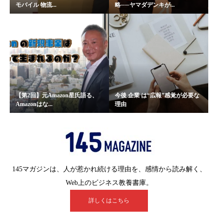
モバイル 物流...
略──ヤマダデンキが...
【第2回】元Amazon星氏語る、
今後 企業 は“広報”感覚が必要な
Amazonはな...
理由
145マガジンは、人が惹かれ続ける理由を、感情から読み解く、
Web上のビジネス教養書庫。
詳しくはこちら