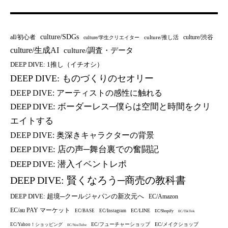
culture/SDGs
all/初心者
culture/渋谷
culture/推し活
culture/学生クリエイター
culture/生成AI
culture/調査・データ
DEEP DIVE: 1推し（イチオシ）
DEEP DIVE: ものづくりのセオリー
DEEP DIVE: アーティストの感性に触れる
DEEP DIVE: ボーダーレス─僕らは空間と時間をクリ
エイトする
DEEP DIVE: 奥深きキャラクターの背景
DEEP DIVE: 店の声─舞台裏での奮闘記
DEEP DIVE: 潜入イベントレポ
DEEP DIVE: 賢くなろう─商売の教科書
DEEP DIVE: 超境─クールジャパンの新次元へ
EC/Amazon
EC/au PAY マーケット
EC/LINE
EC/BASE
EC/Instagram
EC/Shopify
EC/TikTok
EC/フューチャーショップ
EC/メイクショップ
EC/Yahoo！ショッピング
EC/YouTube