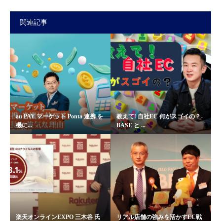
関連記事
au PAY マーケット Ponta 連携 を
教えて! 自社EC 何がスゴイの？-
機に...
BASE と ...
楽天オンラインEXPO 三木谷 氏
リアル店舗の強みを活かすEC戦