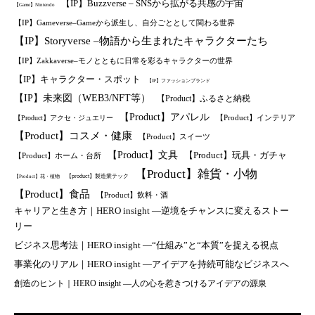
【IP】Buzzverse – SNSから拡がる共感の宇宙
【Game】Nintendo
【IP】Gameverse–Gameから派生し、自分ごととして関わる世界
【IP】Storyverse –物語から生まれたキャラクターたち
【IP】Zakkaverse–モノとともに日常を彩るキャラクターの世界
【IP】キャラクター・スポット
【IP】ファッションブランド
【IP】未来図（WEB3/NFT等）
【Product】ふるさと納税
【Product】アパレル
【Product】インテリア
【Product】アクセ・ジュエリー
【Product】コスメ・健康
【Product】スイーツ
【Product】文具
【Product】玩具・ガチャ
【Product】ホーム・台所
【Product】雑貨・小物
【product】製造業テック
【Product】花・植物
【Product】食品
【Product】飲料・酒
キャリアと生き方｜HERO insight —逆境をチャンスに変えるストー
リー
ビジネス思考法｜HERO insight —“仕組み”と“本質”を捉える視点
事業化のリアル｜HERO insight —アイデアを持続可能なビジネスへ
創造のヒント｜HERO insight —人の心を惹きつけるアイデアの源泉