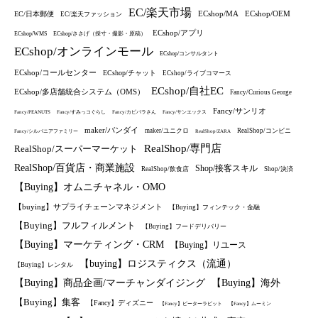
EC/楽天市場
ECshop/MA
ECshop/OEM
EC/日本郵便
EC/楽天ファッション
ECshop/アプリ
ECshop/WMS
ECshop/ささげ（採寸・撮影・原稿）
ECshop/オンラインモール
ECshop/コンサルタント
ECshop/コールセンター
ECshop/チャット
ECshop/ライブコマース
ECshop/自社EC
ECshop/多店舗統合システム（OMS）
Fancy/Curious George
Fancy/サンリオ
Fancy/PEANUTS
Fancy/すみっコぐらし
Fancy/カピバラさん
Fancy/サンエックス
maker/バンダイ
maker/ユニクロ
RealShop/コンビニ
Fancy/シルバニアファミリー
RealShop/ZARA
RealShop/専門店
RealShop/スーパーマーケット
RealShop/百貨店・商業施設
Shop/接客スキル
RealShop/飲食店
Shop/決済
【Buying】オムニチャネル・OMO
【buying】サプライチェーンマネジメント
【Buying】フィンテック・金融
【Buying】フルフィルメント
【Buying】フードデリバリー
【Buying】マーケティング・CRM
【Buying】リユース
【buying】ロジスティクス（流通）
【Buying】レンタル
【Buying】商品企画/マーチャンダイジング
【Buying】海外
【Buying】集客
【Fancy】ディズニー
【Fancy】ピーターラビット
【Fancy】ムーミン