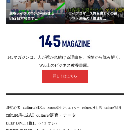
越谷レイクタウンから始まる
ライブコマース舞台裏とその後
b8ta 日本独自で ...
ヤマト運輸の「爆速配...
145マガジンは、人が惹かれ続ける理由を、感情から読み解く、
Web上のビジネス教養書庫。
詳しくはこちら
culture/SDGs
all/初心者
culture/渋谷
culture/推し活
culture/学生クリエイター
culture/生成AI
culture/調査・データ
DEEP DIVE: 1推し（イチオシ）