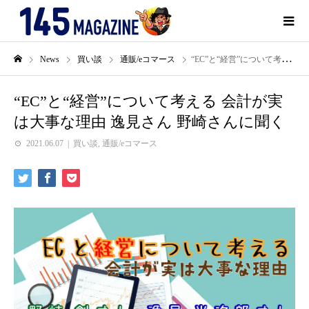
News
買い談
通販/eコマース
“EC”と“経営”について考える 会計が実は大事な理由 逸見さん 野崎さんに聞く
“EC”と“経営”について考える 会計が実
は大事な理由 逸見さん 野崎さんに聞く
2021.06.07
買い談
,
通販/eコマース