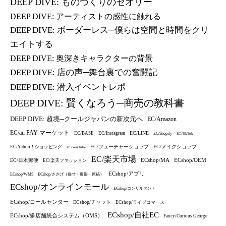
DEEP DIVE: ものづくりのセオリー
DEEP DIVE: アーティストの感性に触れる
DEEP DIVE: ボーダーレス─僕らは空間と時間をクリ
エイトする
DEEP DIVE: 奥深きキャラクターの背景
DEEP DIVE: 店の声─舞台裏での奮闘記
DEEP DIVE: 潜入イベントレポ
DEEP DIVE: 賢くなろう─商売の教科書
DEEP DIVE: 超境─クールジャパンの新次元へ
EC/Amazon
EC/au PAY マーケット
EC/LINE
EC/BASE
EC/Instagram
EC/Shopify
EC/TikTok
EC/フューチャーショップ
EC/メイクショップ
EC/Yahoo！ショッピング
EC/YouTube
EC/楽天市場
ECshop/MA
ECshop/OEM
EC/日本郵便
EC/楽天ファッション
ECshop/アプリ
ECshop/WMS
ECshop/ささげ（採寸・撮影・原稿）
ECshop/オンラインモール
ECshop/コンサルタント
ECshop/コールセンター
ECshop/チャット
ECshop/ライブコマース
ECshop/自社EC
ECshop/多店舗統合システム（OMS）
Fancy/Curious George