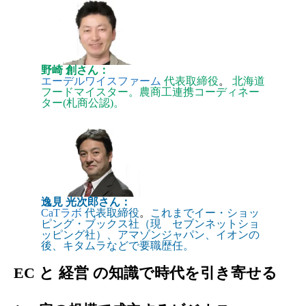
野崎 創さん
：
エーデルワイスファーム
代表取締役
。
北海道
フードマイスター。農商工連携コーディネー
ター(札商公認)。
逸見 光次郎さん
：
CaTラボ
代表取締役
。
これまでイー・ショッ
ピング・ブックス社（現 セブンネットショ
ッピング社）、アマゾンジャパン、イオンの
後、キタムラなどで要職歴任。
EC と 経営 の知識で時代を引き寄せる