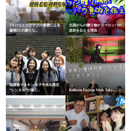
17LIVEとジグザグの連携による
北国からの贈り物がヨーロッパの
越境ECの新たな...
息吹を伝える理由
放課後マネキン 女子中高生限定
“レンタル”が値ご...
Rakuten Fashion Week Toky...