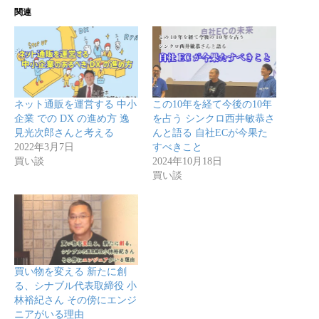
関連
ネット通販を運営する 中小
この10年を経て今後の10年
企業 での DX の進め方 逸
を占う シンクロ西井敏恭さ
見光次郎さんと考える
んと語る 自社ECが今果た
2022年3月7日
すべきこと
買い談
2024年10月18日
買い談
買い物を変える 新たに創
る、シナブル代表取締役 小
林裕紀さん その傍にエンジ
ニアがいる理由