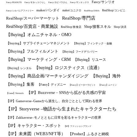
Fancy/サンリオ
Fancy/PEANUTS
Fancy/すみっコぐらし
Fancy/カピバラさん
Fancy/サンエックス
maker/バンダイ
maker/ユニクロ
RealShop/コンビニ
Fancy/シルバニアファミリー
RealShop/ZARA
RealShop/専門店
RealShop/スーパーマーケット
RealShop/百貨店・商業施設
Shop/接客スキル
RealShop/飲食店
Shop/決済
【Buying】オムニチャネル・OMO
【buying】サプライチェーンマネジメント
【Buying】フィンテック・金融
【Buying】フルフィルメント
【Buying】フードデリバリー
【Buying】マーケティング・CRM
【Buying】リユース
【buying】ロジスティクス（流通）
【Buying】レンタル
【Buying】商品企画/マーチャンダイジング
【Buying】海外
【Buying】集客
【Fancy】ディズニー
【Fancy】ピーターラビット
【Fancy】ムーミン
【IP】Buzzverse – SNSから拡がる共感の宇宙
【Game】Nintendo
【IP】Gameverse–Gameから派生し、自分ごととして関わる世界
【IP】Storyverse –物語から生まれたキャラクターたち
【IP】Zakkaverse–モノとともに日常を彩るキャラクターの世界
【IP】キャラクター・スポット
【IP】ファッションブランド
【IP】未来図（WEB3/NFT等）
【Product】ふるさと納税