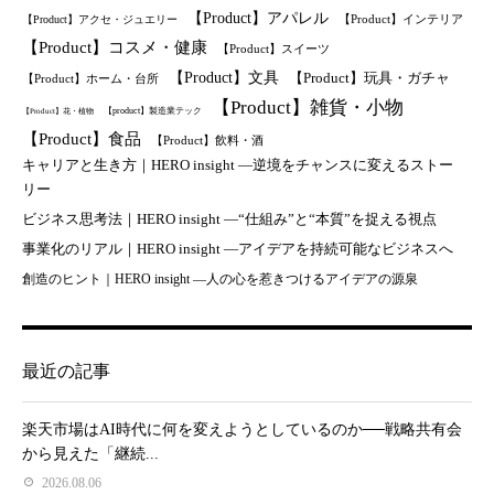
【Product】アパレル
【Product】インテリア
【Product】アクセ・ジュエリー
【Product】コスメ・健康
【Product】スイーツ
【Product】文具
【Product】玩具・ガチャ
【Product】ホーム・台所
【Product】雑貨・小物
【product】製造業テック
【Product】花・植物
【Product】食品
【Product】飲料・酒
キャリアと生き方｜HERO insight —逆境をチャンスに変えるストー
リー
ビジネス思考法｜HERO insight —“仕組み”と“本質”を捉える視点
事業化のリアル｜HERO insight —アイデアを持続可能なビジネスへ
創造のヒント｜HERO insight —人の心を惹きつけるアイデアの源泉
最近の記事
楽天市場はAI時代に何を変えようとしているのか──戦略共有会
から見えた「継続...
2026.08.06