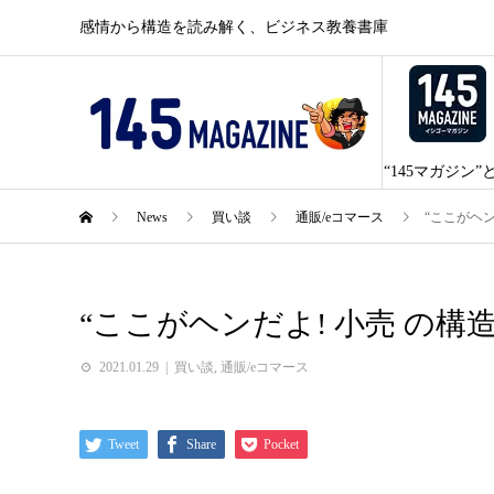
感情から構造を読み解く、ビジネス教養書庫
“145マガジン”
News
買い談
通販/eコマース
“ここがヘン
“ここがヘンだよ! 小売 の構造
2021.01.29
買い談
,
通販/eコマース
Tweet
Share
Pocket