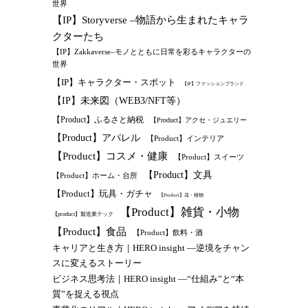
世界
【IP】Storyverse –物語から生まれたキャラ
クターたち
【IP】Zakkaverse–モノとともに日常を彩るキャラクターの
世界
【IP】キャラクター・スポット
【IP】ファッションブランド
【IP】未来図（WEB3/NFT等）
【Product】ふるさと納税
【Product】アクセ・ジュエリー
【Product】アパレル
【Product】インテリア
【Product】コスメ・健康
【Product】スイーツ
【Product】文具
【Product】ホーム・台所
【Product】玩具・ガチャ
【Product】花・植物
【Product】雑貨・小物
【product】製造業テック
【Product】食品
【Product】飲料・酒
キャリアと生き方｜HERO insight —逆境をチャン
スに変えるストーリー
ビジネス思考法｜HERO insight —“仕組み”と“本
質”を捉える視点