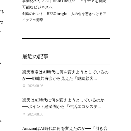
事業化のリアル｜HERO insight —アイデアを持続
可能なビジネスへ
れ
創造のヒント｜HERO insight —人の心を惹きつけるア
イデアの源泉
っ
け
最近の記事
小
楽天市場はAI時代に何を変えようとしているの
か──戦略共有会から見えた「継続顧客...
2026.08.06
楽天はAI時代に何を変えようとしているのか
──ポイント経済圏から「生活エコシステ...
2026.08.05
で
AmazonはAI時代に何を変えたのか──「引き合