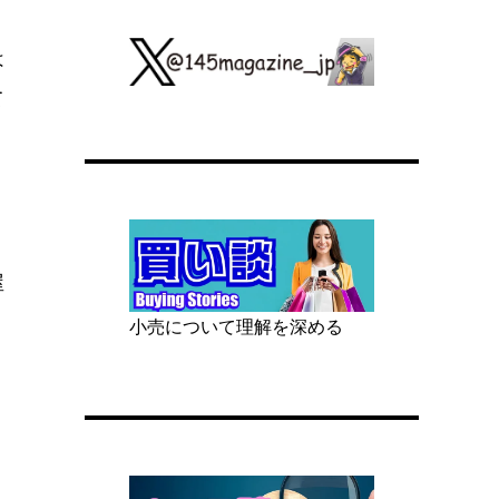
は
て
屋
小売について理解を深める
う