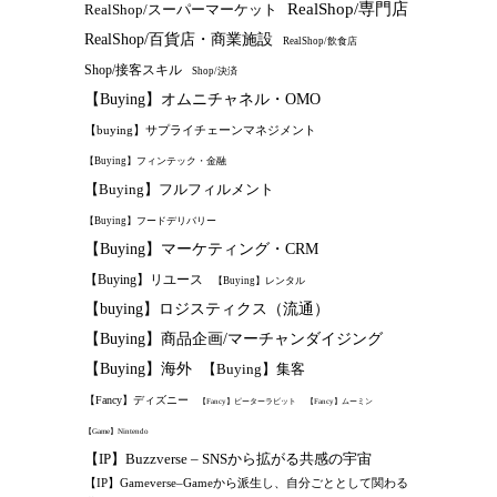
RealShop/専門店
RealShop/スーパーマーケット
RealShop/百貨店・商業施設
RealShop/飲食店
Shop/接客スキル
Shop/決済
【Buying】オムニチャネル・OMO
【buying】サプライチェーンマネジメント
【Buying】フィンテック・金融
【Buying】フルフィルメント
【Buying】フードデリバリー
【Buying】マーケティング・CRM
【Buying】リユース
【Buying】レンタル
【buying】ロジスティクス（流通）
【Buying】商品企画/マーチャンダイジング
【Buying】海外
【Buying】集客
【Fancy】ディズニー
【Fancy】ピーターラビット
【Fancy】ムーミン
【Game】Nintendo
【IP】Buzzverse – SNSから拡がる共感の宇宙
【IP】Gameverse–Gameから派生し、自分ごととして関わる