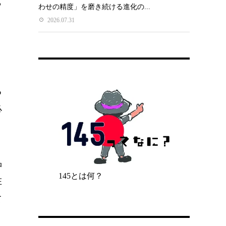
ら
わせの精度」を磨き続ける進化の...
2026.07.31
る
必
品
145とは何？
在
て