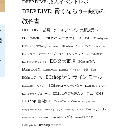
DEEP DIVE: 潜入イベントレポ
DEEP DIVE: 賢くなろう─商売の
教科書
応
DEEP DIVE: 超境─クールジャパンの新次元へ
EC/au PAY マーケット
EC/Amazon
EC/BASE
EC/Instagram
総
EC/LINE
EC/Yahoo！ショッピング
EC/Shopify
EC/TikTok
EC/YouTube
、
EC/フューチャーショップ
EC/メイクショップ
EC/日本郵便
は
EC/楽天市場
ECshop/MA
EC/楽天ファッション
ECshop/OEM
ECshop/WMS
ECshop/ささげ（採寸・撮影・原稿）
ECshop/オンラインモール
ECshop/アプリ
ECshop/コールセンター
ECshop/チャット
ECshop/コンサルタント
ECshop/多店舗統合システム（OMS）
ECshop/ライブコマース
ECshop/自社EC
Fancy/Curious George
Fancy/PEANUTS
日
Fancy/サンリオ
Fancy/すみっコぐらし
Fancy/カピバラさん
Fancy/サンエックス
maker/バンダイ
maker/ユニクロ
Fancy/シルバニアファミリー
RealShop/コンビニ
RealShop/ZARA