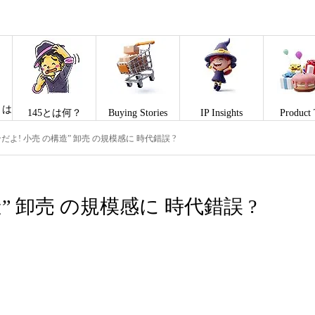
とは
145とは何？
Buying Stories
IP Insights
Product 
だよ! 小売 の構造” 卸売 の規模感に 時代錯誤 ?
” 卸売 の規模感に 時代錯誤 ?