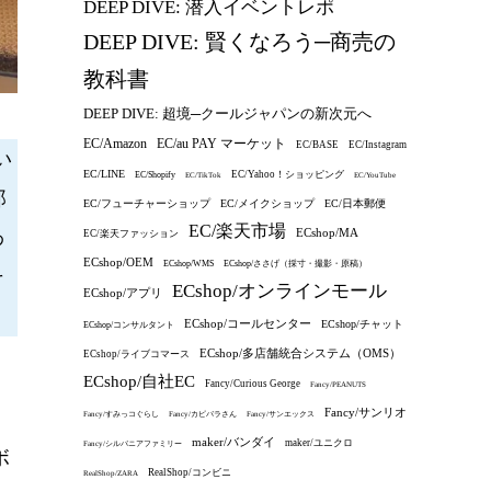
DEEP DIVE: 潜入イベントレポ
DEEP DIVE: 賢くなろう─商売の
教科書
DEEP DIVE: 超境─クールジャパンの新次元へ
EC/au PAY マーケット
EC/Amazon
EC/BASE
EC/Instagram
い
EC/LINE
EC/Yahoo！ショッピング
EC/Shopify
EC/TikTok
EC/YouTube
郎
EC/フューチャーショップ
EC/メイクショップ
EC/日本郵便
EC/楽天市場
ECshop/MA
わ
EC/楽天ファッション
ECshop/OEM
ECshop/WMS
ECshop/ささげ（採寸・撮影・原稿）
そ
ECshop/オンラインモール
ECshop/アプリ
ECshop/コールセンター
ECshop/チャット
ECshop/コンサルタント
ECshop/多店舗統合システム（OMS）
ECshop/ライブコマース
ECshop/自社EC
Fancy/Curious George
Fancy/PEANUTS
Fancy/サンリオ
Fancy/すみっコぐらし
Fancy/カピバラさん
Fancy/サンエックス
maker/バンダイ
maker/ユニクロ
Fancy/シルバニアファミリー
ボ
RealShop/コンビニ
RealShop/ZARA