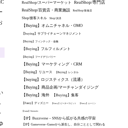
C
RealShop/専門店
RealShop/スーパーマーケット
RealShop/百貨店・商業施設
RealShop/飲食店
ー
Shop/接客スキル
Shop/決済
お
【Buying】オムニチャネル・OMO
【buying】サプライチェーンマネジメント
【Buying】フィンテック・金融
【Buying】フルフィルメント
【Buying】フードデリバリー
【Buying】マーケティング・CRM
【Buying】リユース
【Buying】レンタル
【buying】ロジスティクス（流通）
【Buying】商品企画/マーチャンダイジング
い
【Buying】海外
【Buying】集客
ら
【Fancy】ディズニー
【Fancy】ピーターラビット
【Fancy】ムーミン
【Game】Nintendo
シ
【IP】Buzzverse – SNSから拡がる共感の宇宙
ゆ
【IP】Gameverse–Gameから派生し、自分ごととして関わる