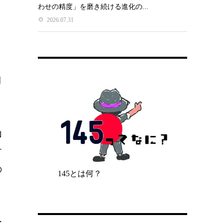
わせの精度」を磨き続ける進化の...
2026.07.31
例
山
す
の
145とは何？
ー