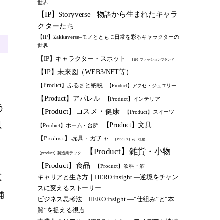
世界
【IP】Storyverse –物語から生まれたキャラ
クターたち
【IP】Zakkaverse–モノとともに日常を彩るキャラクターの
世界
【IP】キャラクター・スポット
【IP】ファッションブランド
【IP】未来図（WEB3/NFT等）
【Product】ふるさと納税
【Product】アクセ・ジュエリー
【Product】アパレル
【Product】インテリア
う
【Product】コスメ・健康
【Product】スイーツ
思
【Product】文具
【Product】ホーム・台所
【Product】玩具・ガチャ
【Product】花・植物
【Product】雑貨・小物
【product】製造業テック
【Product】食品
【Product】飲料・酒
重
キャリアと生き方｜HERO insight —逆境をチャン
スに変えるストーリー
舗
ビジネス思考法｜HERO insight —“仕組み”と“本
質”を捉える視点