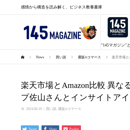
感情から構造を読み解く、ビジネス教養書庫
“145マガジン”
News
買い談
通販/eコマース
楽天市場と
楽天市場とAmazon比較 異
プ佐山さんとインサイトアイ
2024.06.10
買い談
,
通販/eコマース
Tweet
Share
Pocket