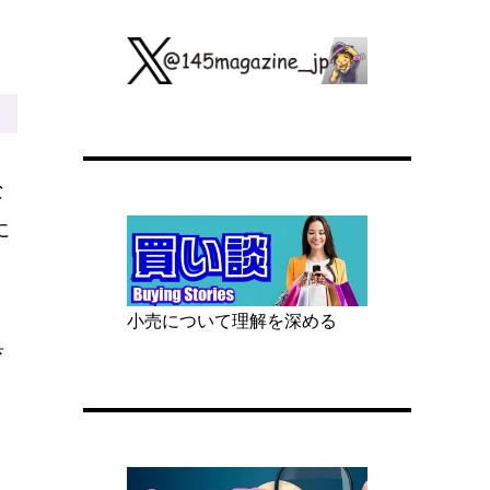
な
に
小売について理解を深める
具