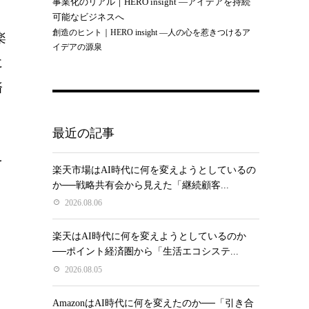
事業化のリアル｜HERO insight —アイデアを持続
可能なビジネスへ
創造のヒント｜HERO insight —人の心を惹きつけるア
楽
イデアの源泉
に
済
最近の記事
を
楽天市場はAI時代に何を変えようとしているの
、
か──戦略共有会から見えた「継続顧客...
2026.08.06
楽天はAI時代に何を変えようとしているのか
──ポイント経済圏から「生活エコシステ...
り
2026.08.05
AmazonはAI時代に何を変えたのか──「引き合