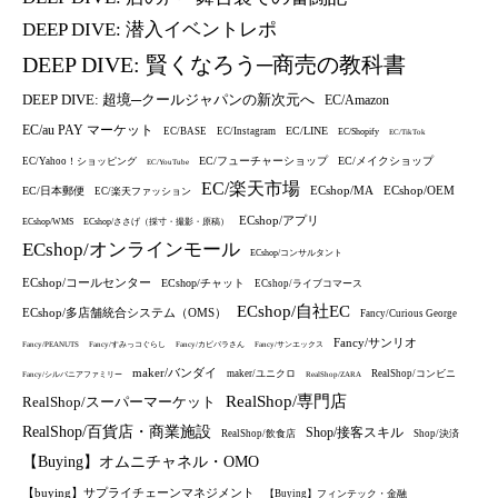
DEEP DIVE: 潜入イベントレポ
DEEP DIVE: 賢くなろう─商売の教科書
DEEP DIVE: 超境─クールジャパンの新次元へ
EC/Amazon
EC/au PAY マーケット
EC/LINE
EC/BASE
EC/Instagram
EC/Shopify
EC/TikTok
EC/フューチャーショップ
EC/メイクショップ
EC/Yahoo！ショッピング
EC/YouTube
EC/楽天市場
ECshop/MA
ECshop/OEM
EC/日本郵便
EC/楽天ファッション
ECshop/アプリ
ECshop/WMS
ECshop/ささげ（採寸・撮影・原稿）
ECshop/オンラインモール
ECshop/コンサルタント
ECshop/コールセンター
ECshop/チャット
ECshop/ライブコマース
ECshop/自社EC
ECshop/多店舗統合システム（OMS）
Fancy/Curious George
Fancy/サンリオ
Fancy/PEANUTS
Fancy/すみっコぐらし
Fancy/カピバラさん
Fancy/サンエックス
maker/バンダイ
maker/ユニクロ
RealShop/コンビニ
Fancy/シルバニアファミリー
RealShop/ZARA
RealShop/専門店
RealShop/スーパーマーケット
RealShop/百貨店・商業施設
Shop/接客スキル
RealShop/飲食店
Shop/決済
【Buying】オムニチャネル・OMO
【buying】サプライチェーンマネジメント
【Buying】フィンテック・金融