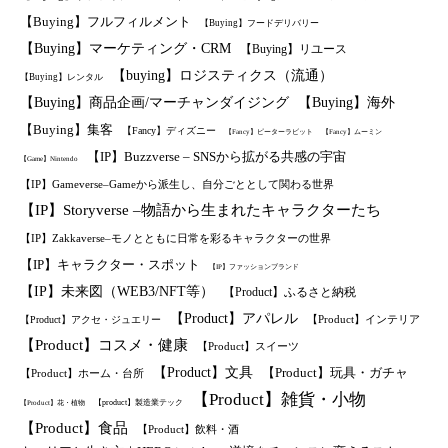
【Buying】フルフィルメント
【Buying】フードデリバリー
【Buying】マーケティング・CRM
【Buying】リユース
【buying】ロジスティクス（流通）
【Buying】レンタル
【Buying】商品企画/マーチャンダイジング
【Buying】海外
【Buying】集客
【Fancy】ディズニー
【Fancy】ピーターラビット
【Fancy】ムーミン
【IP】Buzzverse – SNSから拡がる共感の宇宙
【Game】Nintendo
【IP】Gameverse–Gameから派生し、自分ごととして関わる世界
【IP】Storyverse –物語から生まれたキャラクターたち
【IP】Zakkaverse–モノとともに日常を彩るキャラクターの世界
【IP】キャラクター・スポット
【IP】ファッションブランド
【IP】未来図（WEB3/NFT等）
【Product】ふるさと納税
【Product】アパレル
【Product】インテリア
【Product】アクセ・ジュエリー
【Product】コスメ・健康
【Product】スイーツ
【Product】文具
【Product】玩具・ガチャ
【Product】ホーム・台所
【Product】雑貨・小物
【product】製造業テック
【Product】花・植物
【Product】食品
【Product】飲料・酒