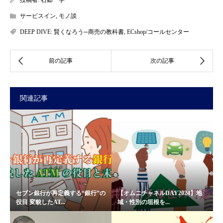
サービスイン
,
モノ談
DEEP DIVE: 賢くなろう─商売の教科書
,
ECshop/コールセンター
関連記事
セブン銀行が再定義する“銀行”の
【オムニチャネルDAY2024】地
役目 変貌したAT...
域・性別の垣根を...