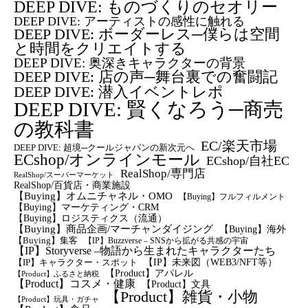
DEEP DIVE: ものづくりのセオリー
DEEP DIVE: アーティストの感性に触れる
DEEP DIVE: ボーダーレス─僕らは空間
と時間をクリエイトする
DEEP DIVE: 奥深きキャラクターの背景
DEEP DIVE: 店の声─舞台裏での奮闘記
DEEP DIVE: 潜入イベントレポ
DEEP DIVE: 賢くなろう─商売
の教科書
EC/楽天市場
DEEP DIVE: 超境─クールジャパンの新次元へ
ECshop/オンラインモール
ECshop/自社EC
RealShop/専門店
RealShop/スーパーマーケット
RealShop/百貨店・商業施設
【Buying】オムニチャネル・OMO
【Buying】フルフィルメント
【Buying】マーケティング・CRM
【buying】ロジスティクス（流通）
【Buying】商品企画/マーチャンダイジング
【Buying】海外
【Buying】集客
【IP】Buzzverse – SNSから拡がる共感の宇宙
【IP】Storyverse –物語から生まれたキャラクターたち
【IP】未来図（WEB3/NFT等）
【IP】キャラクター・スポット
【Product】アパレル
【Product】ふるさと納税
【Product】コスメ・健康
【Product】文具
【Product】雑貨・小物
【Product】玩具・ガチャ