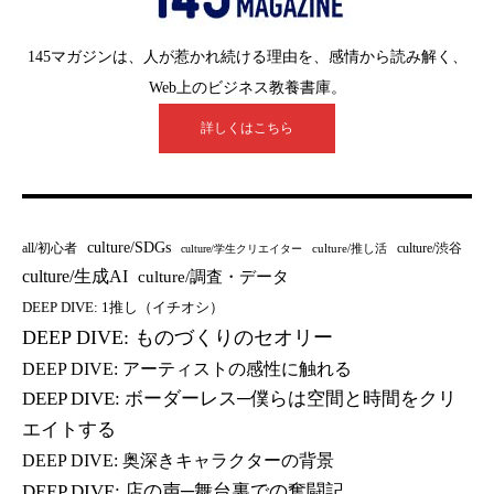
145マガジンは、人が惹かれ続ける理由を、感情から読み解く、
Web上のビジネス教養書庫。
詳しくはこちら
culture/SDGs
all/初心者
culture/渋谷
culture/推し活
culture/学生クリエイター
culture/生成AI
culture/調査・データ
DEEP DIVE: 1推し（イチオシ）
DEEP DIVE: ものづくりのセオリー
DEEP DIVE: アーティストの感性に触れる
DEEP DIVE: ボーダーレス─僕らは空間と時間をクリ
エイトする
DEEP DIVE: 奥深きキャラクターの背景
DEEP DIVE: 店の声─舞台裏での奮闘記