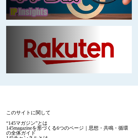
このサイトに関して
“145マガジン”とは
145magazineを形づくる6つのページ｜思想・共鳴・循環
の全体ガイド
145チャンネルとは