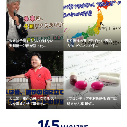
未来は予測するものではない──
DX 推進の裏で羽ばたく“読み
安川新一郎氏が語った...
方”のビジネス!?下...
人は皆、誰かの役に立てる スキ
Jフロンティア中村氏語る 自宅に
ルを流通させて革命を...
処方せん薬 最短...