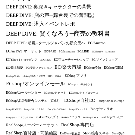
DEEP DIVE: 奥深きキャラクターの背景
DEEP DIVE: 店の声─舞台裏での奮闘記
DEEP DIVE: 潜入イベントレポ
DEEP DIVE: 賢くなろう─商売の教科書
DEEP DIVE: 超境─クールジャパンの新次元へ
EC/Amazon
EC/au PAY マーケット
EC/LINE
EC/BASE
EC/Instagram
EC/Shopify
EC/TikTok
EC/フューチャーショップ
EC/メイクショップ
EC/Yahoo！ショッピング
EC/YouTube
EC/楽天市場
ECshop/MA
ECshop/OEM
EC/日本郵便
EC/楽天ファッション
ECshop/アプリ
ECshop/WMS
ECshop/ささげ（採寸・撮影・原稿）
ECshop/オンラインモール
ECshop/コンサルタント
ECshop/コールセンター
ECshop/チャット
ECshop/ライブコマース
ECshop/自社EC
ECshop/多店舗統合システム（OMS）
Fancy/Curious George
Fancy/サンリオ
Fancy/PEANUTS
Fancy/すみっコぐらし
Fancy/カピバラさん
Fancy/サンエックス
maker/バンダイ
maker/ユニクロ
RealShop/コンビニ
Fancy/シルバニアファミリー
RealShop/ZARA
RealShop/専門店
RealShop/スーパーマーケット
RealShop/百貨店・商業施設
Shop/接客スキル
RealShop/飲食店
Shop/決済