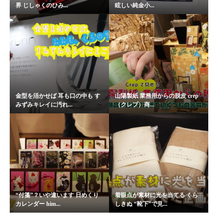
界 じしゃくのひみ...
眩しい純金小...
金型を活かせば 耳も口の中も す
山陽製紙 業務用からの脱皮 crep
みずみキレイに汚れ...
（クレプ）商...
“付箋”？いや違います 日めくり
着眼点が素材に光を当てる くら
カレンダー him...
しきぬ “靴下”で見...