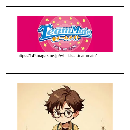
https://145magazine.jp/what-is-a-teammate/