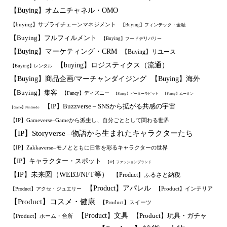
【Buying】オムニチャネル・OMO
【buying】サプライチェーンマネジメント
【Buying】フィンテック・金融
【Buying】フルフィルメント
【Buying】フードデリバリー
【Buying】マーケティング・CRM
【Buying】リユース
【buying】ロジスティクス（流通）
【Buying】レンタル
【Buying】商品企画/マーチャンダイジング
【Buying】海外
【Buying】集客
【Fancy】ディズニー
【Fancy】ピーターラビット
【Fancy】ムーミン
【IP】Buzzverse – SNSから拡がる共感の宇宙
【Game】Nintendo
【IP】Gameverse–Gameから派生し、自分ごととして関わる世界
【IP】Storyverse –物語から生まれたキャラクターたち
【IP】Zakkaverse–モノとともに日常を彩るキャラクターの世界
【IP】キャラクター・スポット
【IP】ファッションブランド
【IP】未来図（WEB3/NFT等）
【Product】ふるさと納税
【Product】アパレル
【Product】インテリア
【Product】アクセ・ジュエリー
【Product】コスメ・健康
【Product】スイーツ
【Product】文具
【Product】玩具・ガチャ
【Product】ホーム・台所