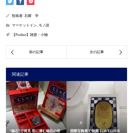
投稿者:
石郷 学
マーケットイン
,
モノ談
【Product】雑貨・小物
関連記事
“磁石”で発見 世に潜む磁石の世
国際宝飾展で発掘 TOKYO2020