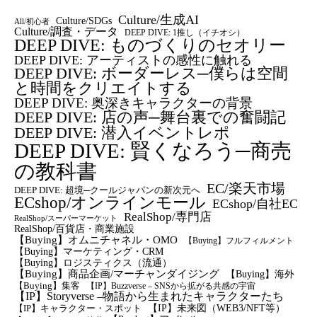
Culture/生成AI
Culture/SDGs
All/初心者
Culture/調査・データ
DEEP DIVE: 1推し（イチオシ）
DEEP DIVE: ものづくりのセオリー
DEEP DIVE: アーティストの感性に触れる
DEEP DIVE: ボーダーレス─僕らは空間
と時間をクリエイトする
DEEP DIVE: 奥深きキャラクターの背景
DEEP DIVE: 店の声─舞台裏での奮闘記
DEEP DIVE: 潜入イベントレポ
DEEP DIVE: 賢くなろう─商売
の教科書
EC/楽天市場
DEEP DIVE: 超境─クールジャパンの新次元へ
ECshop/オンラインモール
ECshop/自社EC
RealShop/専門店
RealShop/スーパーマーケット
RealShop/百貨店・商業施設
【Buying】オムニチャネル・OMO
【Buying】フルフィルメント
【Buying】マーケティング・CRM
【buying】ロジスティクス（流通）
【Buying】商品企画/マーチャンダイジング
【Buying】海外
【Buying】集客
【IP】Buzzverse – SNSから拡がる共感の宇宙
【IP】Storyverse –物語から生まれたキャラクターたち
【IP】未来図（WEB3/NFT等）
【IP】キャラクター・スポット