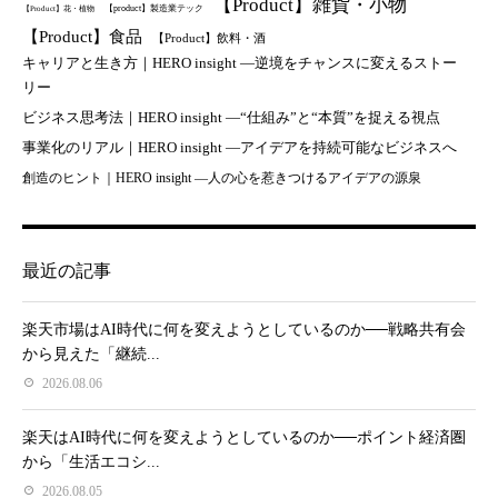
【Product】雑貨・小物
【product】製造業テック
【Product】花・植物
【Product】食品
【Product】飲料・酒
キャリアと生き方｜HERO insight —逆境をチャンスに変えるストー
リー
ビジネス思考法｜HERO insight —“仕組み”と“本質”を捉える視点
事業化のリアル｜HERO insight —アイデアを持続可能なビジネスへ
創造のヒント｜HERO insight —人の心を惹きつけるアイデアの源泉
最近の記事
楽天市場はAI時代に何を変えようとしているのか──戦略共有会
から見えた「継続...
2026.08.06
楽天はAI時代に何を変えようとしているのか──ポイント経済圏
から「生活エコシ...
2026.08.05