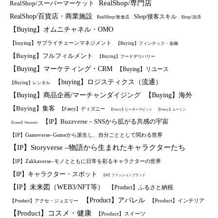
RealShop/専門店
RealShop/スーパーマーケット
RealShop/百貨店・商業施設
Shop/接客スキル
RealShop/飲食店
Shop/決済
【Buying】オムニチャネル・OMO
【buying】サプライチェーンマネジメント
【Buying】フィンテック・金融
【Buying】フルフィルメント
【Buying】フードデリバリー
【Buying】マーケティング・CRM
【Buying】リユース
【buying】ロジスティクス（流通）
【Buying】レンタル
【Buying】商品企画/マーチャンダイジング
【Buying】海外
【Buying】集客
【Fancy】ディズニー
【Fancy】ピーターラビット
【Fancy】ムーミン
【IP】Buzzverse – SNSから拡がる共感の宇宙
【Game】Nintendo
【IP】Gameverse–Gameから派生し、自分ごととして関わる世界
【IP】Storyverse –物語から生まれたキャラクターたち
【IP】Zakkaverse–モノとともに日常を彩るキャラクターの世界
【IP】キャラクター・スポット
【IP】ファッションブランド
【IP】未来図（WEB3/NFT等）
【Product】ふるさと納税
【Product】アパレル
【Product】インテリア
【Product】アクセ・ジュエリー
【Product】コスメ・健康
【Product】スイーツ