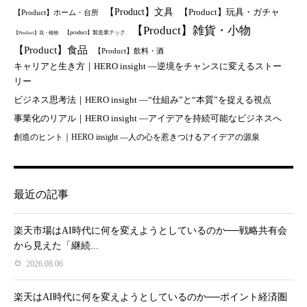
【Product】文具
【Product】玩具・ガチャ
【Product】ホーム・台所
【Product】雑貨・小物
【product】製造業テック
【Product】花・植物
【Product】食品
【Product】飲料・酒
キャリアと生き方｜HERO insight —逆境をチャンスに変えるストー
リー
ビジネス思考法｜HERO insight —“仕組み”と“本質”を捉える視点
事業化のリアル｜HERO insight —アイデアを持続可能なビジネスへ
創造のヒント｜HERO insight —人の心を惹きつけるアイデアの源泉
最近の記事
楽天市場はAI時代に何を変えようとしているのか──戦略共有会
から見えた「継続...
2026.08.06
楽天はAI時代に何を変えようとしているのか──ポイント経済圏