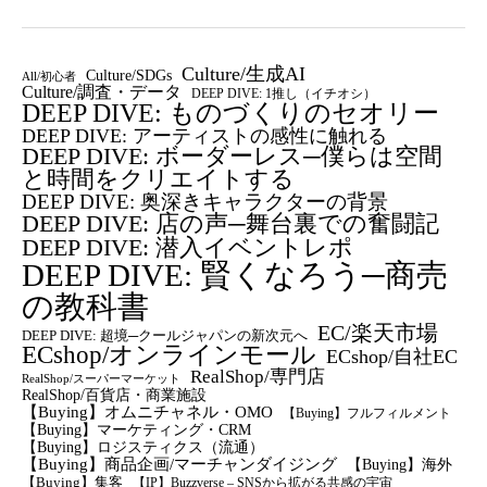
Culture/生成AI
Culture/SDGs
All/初心者
Culture/調査・データ
DEEP DIVE: 1推し（イチオシ）
DEEP DIVE: ものづくりのセオリー
DEEP DIVE: アーティストの感性に触れる
DEEP DIVE: ボーダーレス─僕らは空間
と時間をクリエイトする
DEEP DIVE: 奥深きキャラクターの背景
DEEP DIVE: 店の声─舞台裏での奮闘記
DEEP DIVE: 潜入イベントレポ
DEEP DIVE: 賢くなろう─商売
の教科書
EC/楽天市場
DEEP DIVE: 超境─クールジャパンの新次元へ
ECshop/オンラインモール
ECshop/自社EC
RealShop/専門店
RealShop/スーパーマーケット
RealShop/百貨店・商業施設
【Buying】オムニチャネル・OMO
【Buying】フルフィルメント
【Buying】マーケティング・CRM
【buying】ロジスティクス（流通）
【Buying】商品企画/マーチャンダイジング
【Buying】海外
【Buying】集客
【IP】Buzzverse – SNSから拡がる共感の宇宙