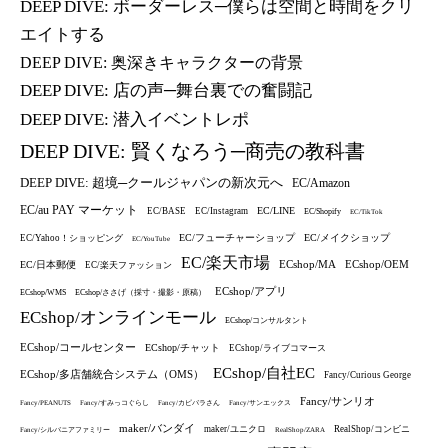
DEEP DIVE: ボーダーレス─僕らは空間と時間をクリ
エイトする
DEEP DIVE: 奥深きキャラクターの背景
DEEP DIVE: 店の声─舞台裏での奮闘記
DEEP DIVE: 潜入イベントレポ
DEEP DIVE: 賢くなろう─商売の教科書
DEEP DIVE: 超境─クールジャパンの新次元へ
EC/Amazon
EC/au PAY マーケット
EC/LINE
EC/BASE
EC/Instagram
EC/Shopify
EC/TikTok
EC/フューチャーショップ
EC/メイクショップ
EC/Yahoo！ショッピング
EC/YouTube
EC/楽天市場
ECshop/MA
ECshop/OEM
EC/日本郵便
EC/楽天ファッション
ECshop/アプリ
ECshop/WMS
ECshop/ささげ（採寸・撮影・原稿）
ECshop/オンラインモール
ECshop/コンサルタント
ECshop/コールセンター
ECshop/チャット
ECshop/ライブコマース
ECshop/自社EC
ECshop/多店舗統合システム（OMS）
Fancy/Curious George
Fancy/サンリオ
Fancy/PEANUTS
Fancy/すみっコぐらし
Fancy/カピバラさん
Fancy/サンエックス
maker/バンダイ
maker/ユニクロ
RealShop/コンビニ
Fancy/シルバニアファミリー
RealShop/ZARA