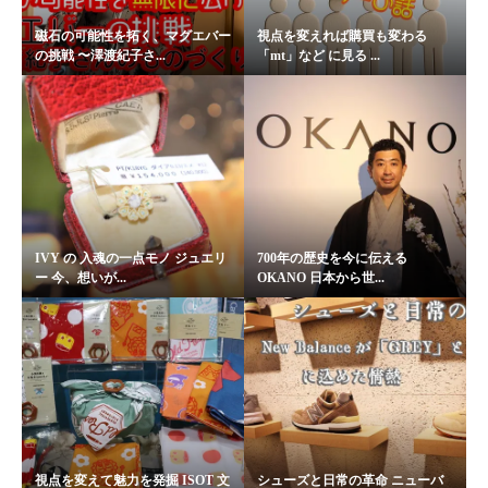
磁石の可能性を拓く、マグエバー
視点を変えれば購買も変わる
の挑戦 〜澤渡紀子さ...
「mt」など に見る ...
IVY の 入魂の一点モノ ジュエリ
700年の歴史を今に伝える
ー 今、想いが...
OKANO 日本から世...
視点を変えて魅力を発掘 ISOT 文
シューズと日常の革命 ニューバ