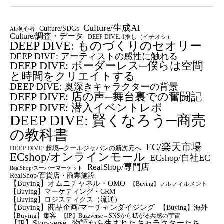
Culture/生成AI
Culture/SDGs
All/初心者
Culture/調査・データ
DEEP DIVE: 1推し（イチオシ）
DEEP DIVE: ものづくりのセオリー
DEEP DIVE: アーティストの感性に触れる
DEEP DIVE: ボーダーレス─僕らは空間
と時間をクリエイトする
DEEP DIVE: 奥深きキャラクターの背景
DEEP DIVE: 店の声─舞台裏での奮闘記
DEEP DIVE: 潜入イベントレポ
DEEP DIVE: 賢くなろう─商売
の教科書
EC/楽天市場
DEEP DIVE: 超境─クールジャパンの新次元へ
ECshop/オンラインモール
ECshop/自社EC
RealShop/専門店
RealShop/スーパーマーケット
RealShop/百貨店・商業施設
【Buying】オムニチャネル・OMO
【Buying】フルフィルメント
【Buying】マーケティング・CRM
【buying】ロジスティクス（流通）
【Buying】商品企画/マーチャンダイジング
【Buying】海外
【Buying】集客
【IP】Buzzverse – SNSから拡がる共感の宇宙
【IP】Storyverse –物語から生まれたキャラクターたち