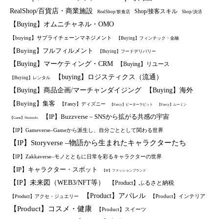
RealShop/百貨店・商業施設
Shop/接客スキル
RealShop/飲食店
Shop/決済
【Buying】オムニチャネル・OMO
【buying】サプライチェーンマネジメント
【Buying】フィンテック・金融
【Buying】フルフィルメント
【Buying】フードデリバリー
【Buying】マーケティング・CRM
【Buying】リユース
【buying】ロジスティクス（流通）
【Buying】レンタル
【Buying】商品企画/マーチャンダイジング
【Buying】海外
【Buying】集客
【Fancy】ディズニー
【Fancy】ピーターラビット
【Fancy】ムーミン
【IP】Buzzverse – SNSから拡がる共感の宇宙
【Game】Nintendo
【IP】Gameverse–Gameから派生し、自分ごととして関わる世界
【IP】Storyverse –物語から生まれたキャラクターたち
【IP】Zakkaverse–モノとともに日常を彩るキャラクターの世界
【IP】キャラクター・スポット
【IP】ファッションブランド
【IP】未来図（WEB3/NFT等）
【Product】ふるさと納税
【Product】アパレル
【Product】インテリア
【Product】アクセ・ジュエリー
【Product】コスメ・健康
【Product】スイーツ