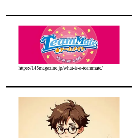
https://145magazine.jp/what-is-a-teammate/