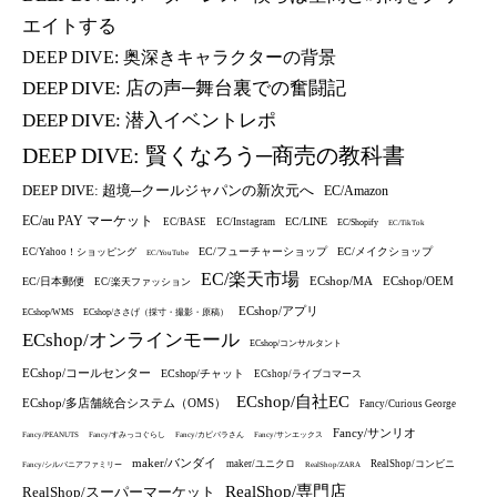
エイトする
DEEP DIVE: 奥深きキャラクターの背景
DEEP DIVE: 店の声─舞台裏での奮闘記
DEEP DIVE: 潜入イベントレポ
DEEP DIVE: 賢くなろう─商売の教科書
DEEP DIVE: 超境─クールジャパンの新次元へ
EC/Amazon
EC/au PAY マーケット
EC/LINE
EC/BASE
EC/Instagram
EC/Shopify
EC/TikTok
EC/フューチャーショップ
EC/メイクショップ
EC/Yahoo！ショッピング
EC/YouTube
EC/楽天市場
ECshop/MA
ECshop/OEM
EC/日本郵便
EC/楽天ファッション
ECshop/アプリ
ECshop/WMS
ECshop/ささげ（採寸・撮影・原稿）
ECshop/オンラインモール
ECshop/コンサルタント
ECshop/コールセンター
ECshop/チャット
ECshop/ライブコマース
ECshop/自社EC
ECshop/多店舗統合システム（OMS）
Fancy/Curious George
Fancy/サンリオ
Fancy/PEANUTS
Fancy/すみっコぐらし
Fancy/カピバラさん
Fancy/サンエックス
maker/バンダイ
maker/ユニクロ
RealShop/コンビニ
Fancy/シルバニアファミリー
RealShop/ZARA
RealShop/専門店
RealShop/スーパーマーケット