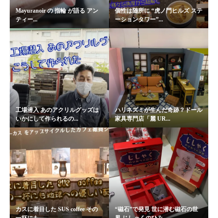
Mayuranoir の 指輪 が語る アン
個性は随所に “虎ノ門ヒルズ ステ
ティー...
ーションタワー”...
工場潜入 あのアクリルグッズは
ハリネズミが生んだ奇跡？ドール
いかにして作られるの...
家具専門店「麗 UR...
カスに着目した SUS coffee その
“磁石”で発見 世に潜む磁石の世
一杯にも...
界 じしゃくのひみ...