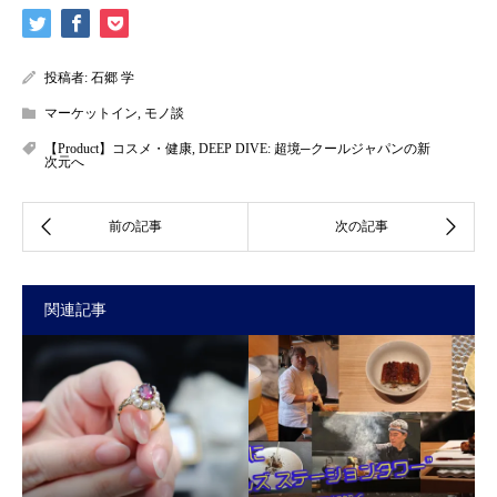
投稿者:
石郷 学
マーケットイン
,
モノ談
【Product】コスメ・健康
,
DEEP DIVE: 超境─クールジャパンの新
次元へ
関連記事