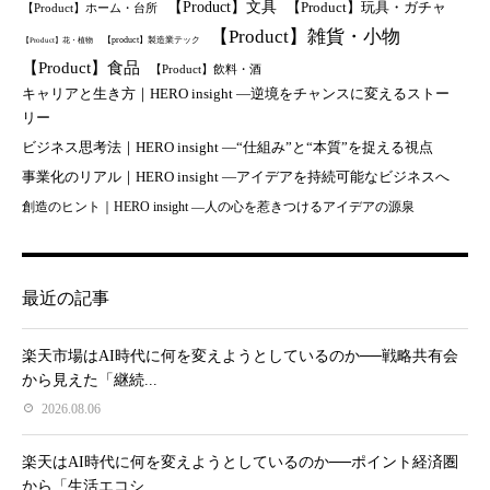
【Product】文具
【Product】玩具・ガチャ
【Product】ホーム・台所
【Product】雑貨・小物
【product】製造業テック
【Product】花・植物
【Product】食品
【Product】飲料・酒
キャリアと生き方｜HERO insight —逆境をチャンスに変えるストー
リー
ビジネス思考法｜HERO insight —“仕組み”と“本質”を捉える視点
事業化のリアル｜HERO insight —アイデアを持続可能なビジネスへ
創造のヒント｜HERO insight —人の心を惹きつけるアイデアの源泉
最近の記事
楽天市場はAI時代に何を変えようとしているのか──戦略共有会
から見えた「継続...
2026.08.06
楽天はAI時代に何を変えようとしているのか──ポイント経済圏
から「生活エコシ...