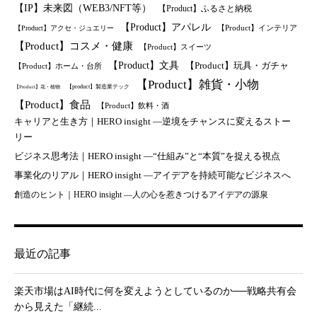
【IP】未来図（WEB3/NFT等）
【Product】ふるさと納税
【Product】アパレル
【Product】インテリア
【Product】アクセ・ジュエリー
【Product】コスメ・健康
【Product】スイーツ
【Product】文具
【Product】玩具・ガチャ
【Product】ホーム・台所
【Product】雑貨・小物
【product】製造業テック
【Product】花・植物
【Product】食品
【Product】飲料・酒
キャリアと生き方｜HERO insight —逆境をチャンスに変えるストー
リー
ビジネス思考法｜HERO insight —“仕組み”と“本質”を捉える視点
事業化のリアル｜HERO insight —アイデアを持続可能なビジネスへ
創造のヒント｜HERO insight —人の心を惹きつけるアイデアの源泉
最近の記事
楽天市場はAI時代に何を変えようとしているのか──戦略共有会
から見えた「継続...