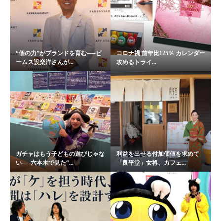
“個の力”がブランドを育む──ビ
コロナ禍 前年比125％ カレンダー
ームス設楽洋さんが...
攻めるトライ...
ガチャはもう子どもの遊びじゃな
利益を出せる付加価値を求めて
い──六本木で見た“...
「良平堂」女将、カフェ...