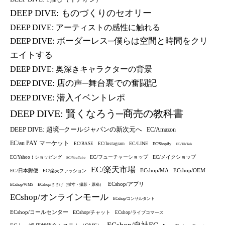
DEEP DIVE: ものづくりのセオリー
DEEP DIVE: アーティストの感性に触れる
DEEP DIVE: ボーダーレス─僕らは空間と時間をクリ
エイトする
DEEP DIVE: 奥深きキャラクターの背景
DEEP DIVE: 店の声─舞台裏での奮闘記
DEEP DIVE: 潜入イベントレポ
DEEP DIVE: 賢くなろう─商売の教科書
DEEP DIVE: 超境─クールジャパンの新次元へ
EC/Amazon
EC/au PAY マーケット
EC/LINE
EC/BASE
EC/Instagram
EC/Shopify
EC/TikTok
EC/フューチャーショップ
EC/メイクショップ
EC/Yahoo！ショッピング
EC/YouTube
EC/楽天市場
ECshop/MA
ECshop/OEM
EC/日本郵便
EC/楽天ファッション
ECshop/アプリ
ECshop/WMS
ECshop/ささげ（採寸・撮影・原稿）
ECshop/オンラインモール
ECshop/コンサルタント
ECshop/コールセンター
ECshop/チャット
ECshop/ライブコマース
ECshop/自社EC