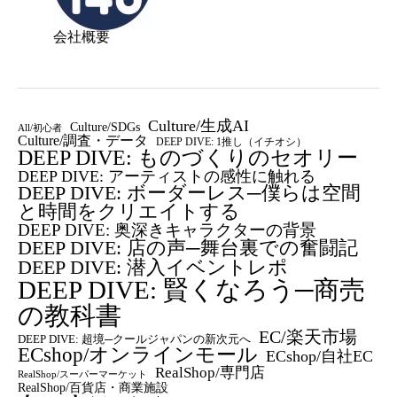
会社概要
Culture/生成AI
Culture/SDGs
All/初心者
Culture/調査・データ
DEEP DIVE: 1推し（イチオシ）
DEEP DIVE: ものづくりのセオリー
DEEP DIVE: アーティストの感性に触れる
DEEP DIVE: ボーダーレス─僕らは空間
と時間をクリエイトする
DEEP DIVE: 奥深きキャラクターの背景
DEEP DIVE: 店の声─舞台裏での奮闘記
DEEP DIVE: 潜入イベントレポ
DEEP DIVE: 賢くなろう─商売
の教科書
EC/楽天市場
DEEP DIVE: 超境─クールジャパンの新次元へ
ECshop/オンラインモール
ECshop/自社EC
RealShop/専門店
RealShop/スーパーマーケット
RealShop/百貨店・商業施設