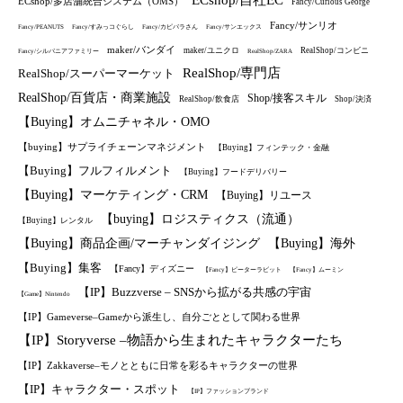
ECshop/多店舗統合システム（OMS）
Fancy/Curious George
Fancy/サンリオ
Fancy/PEANUTS
Fancy/すみっコぐらし
Fancy/カピバラさん
Fancy/サンエックス
maker/バンダイ
maker/ユニクロ
RealShop/コンビニ
Fancy/シルバニアファミリー
RealShop/ZARA
RealShop/専門店
RealShop/スーパーマーケット
RealShop/百貨店・商業施設
Shop/接客スキル
RealShop/飲食店
Shop/決済
【Buying】オムニチャネル・OMO
【buying】サプライチェーンマネジメント
【Buying】フィンテック・金融
【Buying】フルフィルメント
【Buying】フードデリバリー
【Buying】マーケティング・CRM
【Buying】リユース
【buying】ロジスティクス（流通）
【Buying】レンタル
【Buying】商品企画/マーチャンダイジング
【Buying】海外
【Buying】集客
【Fancy】ディズニー
【Fancy】ピーターラビット
【Fancy】ムーミン
【IP】Buzzverse – SNSから拡がる共感の宇宙
【Game】Nintendo
【IP】Gameverse–Gameから派生し、自分ごととして関わる世界
【IP】Storyverse –物語から生まれたキャラクターたち
【IP】Zakkaverse–モノとともに日常を彩るキャラクターの世界
【IP】キャラクター・スポット
【IP】ファッションブランド