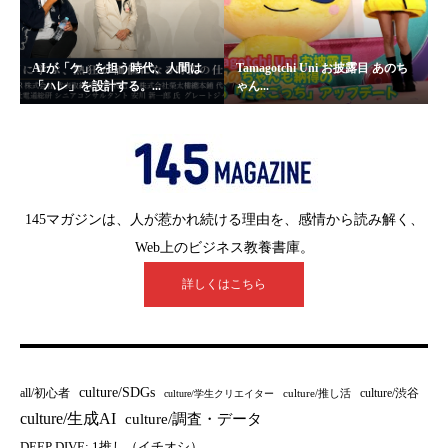
AIが「ケ」を担う時代、人間は
Tamagotchi Uni お披露目 あのち
「ハレ」を設計する。...
ゃん...
145マガジンは、人が惹かれ続ける理由を、感情から読み解く、
Web上のビジネス教養書庫。
詳しくはこちら
culture/SDGs
all/初心者
culture/渋谷
culture/推し活
culture/学生クリエイター
culture/生成AI
culture/調査・データ
DEEP DIVE: 1推し（イチオシ）