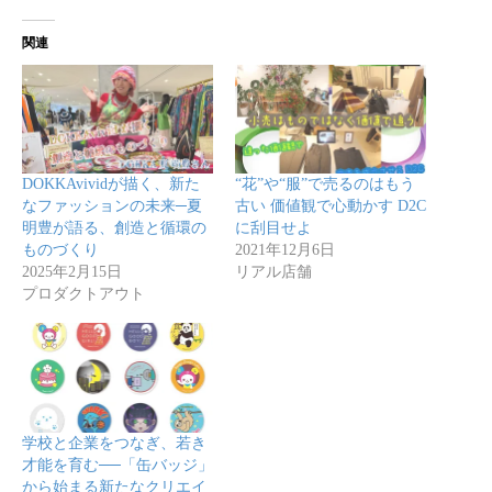
関連
DOKKAvividが描く、新た
“花”や“服”で売るのはもう
なファッションの未来─夏
古い 価値観で心動かす D2C
明豊が語る、創造と循環の
に刮目せよ
ものづくり
2021年12月6日
2025年2月15日
リアル店舗
プロダクトアウト
学校と企業をつなぎ、若き
才能を育む──「缶バッジ」
から始まる新たなクリエイ