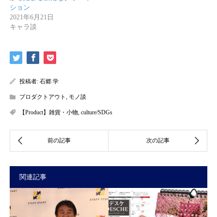
ション
2021年6月21日
キャラ談
投稿者:
石郷 学
プロダクトアウト
,
モノ談
【Product】雑貨・小物
,
culture/SDGs
関連記事