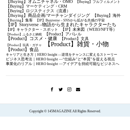
【Buying】オムニチャネル・OMO
【Buying】フルフィルメント
【Buying】マーケティング・CRM
【buying】ロジスティクス（流通）
【Buying】商品企画/マーチャンダイジング
【Buying】海外
【Buying】集客
【IP】Buzzverse – SNSから拡がる共感の宇宙
【IP】Storyverse –物語から生まれたキャラクターたち
【IP】未来図（WEB3/NFT等）
【IP】キャラクター・スポット
【Product】アパレル
【Product】ふるさと納税
【Product】コスメ・健康
【Product】文具
【Product】雑貨・小物
【Product】玩具・ガチャ
【Product】食品
キャリアと生き方｜HERO Insight —逆境をチャンスに変えるストーリー
ビジネス思考法｜HERO Insight —“仕組み”と“本質”を捉える視点
事業化のリアル｜HERO Insight —アイデアを持続可能なビジネスへ
Copyright © 145MAGAZINE All Rights Reserved.
誰かの背中も、そっと押せたら。