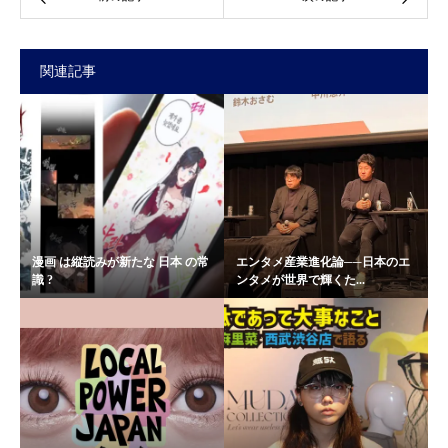
関連記事
漫画 は縦読みが新たな 日本 の常
エンタメ産業進化論──日本のエ
識 ?
ンタメが世界で輝くた...