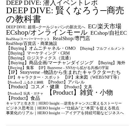
DEEP DIVE: 潜入イベントレポ
DEEP DIVE: 賢くなろう─商売
の教科書
EC/楽天市場
DEEP DIVE: 超境─クールジャパンの新次元へ
ECshop/オンラインモール
ECshop/自社EC
RealShop/専門店
RealShop/スーパーマーケット
RealShop/百貨店・商業施設
【Buying】オムニチャネル・OMO
【Buying】フルフィルメント
【Buying】マーケティング・CRM
【buying】ロジスティクス（流通）
【Buying】商品企画/マーチャンダイジング
【Buying】海外
【Buying】集客
【IP】Buzzverse – SNSから拡がる共感の宇宙
【IP】Storyverse –物語から生まれたキャラクターたち
【IP】未来図（WEB3/NFT等）
【IP】キャラクター・スポット
【Product】アパレル
【Product】ふるさと納税
【Product】コスメ・健康
【Product】文具
【Product】雑貨・小物
【Product】玩具・ガチャ
【Product】食品
キャリアと生き方｜HERO Insight —逆境をチャンスに変えるストーリー
ビジネス思考法｜HERO Insight —“仕組み”と“本質”を捉える視点
事業化のリアル｜HERO Insight —アイデアを持続可能なビジネスへ