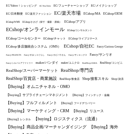
EC/フューチャーショップ
EC/メイクショップ
EC/Yahoo！ショッピング
EC/YouTube
EC/楽天市場
ECshop/MA
ECshop/OEM
EC/日本郵便
EC/楽天ファッション
ECshop/アプリ
ECshop/WMS
ECshop/ささげ（採寸・撮影・原稿）
ECshop/オンラインモール
ECshop/コンサルタント
ECshop/コールセンター
ECshop/チャット
ECshop/ライブコマース
ECshop/自社EC
ECshop/多店舗統合システム（OMS）
Fancy/Curious George
Fancy/サンリオ
Fancy/PEANUTS
Fancy/すみっコぐらし
Fancy/カピバラさん
Fancy/サンエックス
maker/バンダイ
maker/ユニクロ
RealShop/コンビニ
Fancy/シルバニアファミリー
RealShop/ZARA
RealShop/専門店
RealShop/スーパーマーケット
RealShop/百貨店・商業施設
Shop/接客スキル
RealShop/飲食店
Shop/決済
【Buying】オムニチャネル・OMO
【buying】サプライチェーンマネジメント
【Buying】フィンテック・金融
【Buying】フルフィルメント
【Buying】フードデリバリー
【Buying】マーケティング・CRM
【Buying】リユース
【buying】ロジスティクス（流通）
【Buying】レンタル
【Buying】商品企画/マーチャンダイジング
【Buying】海外