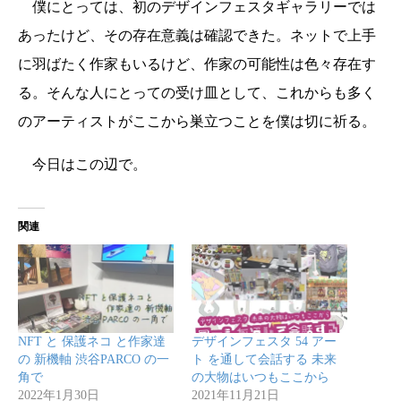
僕にとっては、初のデザインフェスタギャラリーでは
あったけど、その存在意義は確認できた。ネットで上手
に羽ばたく作家もいるけど、作家の可能性は色々存在す
る。そんな人にとっての受け皿として、これからも多く
のアーティストがここから巣立つことを僕は切に祈る。
今日はこの辺で。
関連
NFT と 保護ネコ と作家達
デザインフェスタ 54 アー
の 新機軸 渋谷PARCO の一
ト を通して会話する 未来
角で
の大物はいつもここから
2022年1月30日
2021年11月21日