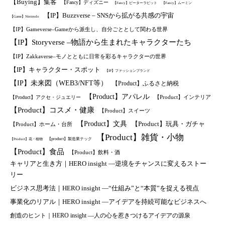
【Buying】集客
【Fancy】ディズニー
【Fancy】ピーターラビット
【Fancy】ムーミン
【IP】Buzzverse – SNSから拡がる共感の宇宙
【Game】Nintendo
【IP】Gameverse–Gameから派生し、自分ごととして関わる世界
【IP】Storyverse –物語から生まれたキャラクターたち
【IP】Zakkaverse–モノとともに日常を彩るキャラクターの世界
【IP】キャラクター・スポット
【IP】ファッションブランド
【IP】未来図（WEB3/NFT等）
【Product】ふるさと納税
【Product】アパレル
【Product】インテリア
【Product】アクセ・ジュエリー
【Product】コスメ・健康
【Product】スイーツ
【Product】文具
【Product】玩具・ガチャ
【Product】ホーム・台所
【Product】雑貨・小物
【product】製造業テック
【Product】花・植物
【Product】食品
【Product】飲料・酒
キャリアと生き方｜HERO insight —逆境をチャンスに変えるストー
リー
ビジネス思考法｜HERO insight —“仕組み”と“本質”を捉える視点
事業化のリアル｜HERO insight —アイデアを持続可能なビジネスへ
創造のヒント｜HERO insight —人の心を惹きつけるアイデアの源泉