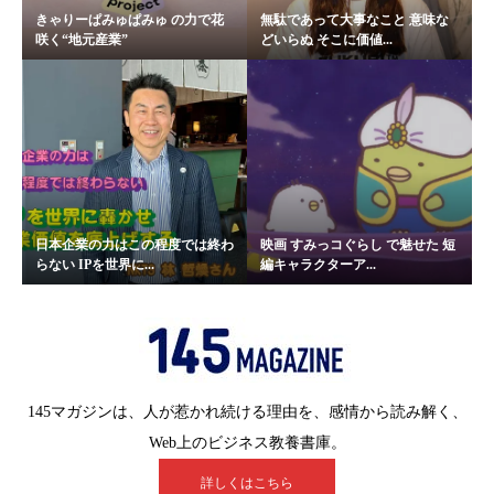
きゃりーぱみゅぱみゅ の力で花
無駄であって大事なこと 意味な
咲く“地元産業”
どいらぬ そこに価値...
日本企業の力はこの程度では終わ
映画 すみっコぐらし で魅せた 短
らない IPを世界に...
編キャラクターア...
145マガジンは、人が惹かれ続ける理由を、感情から読み解く、
Web上のビジネス教養書庫。
詳しくはこちら