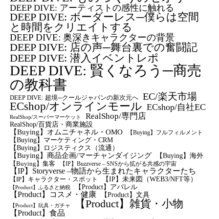
DEEP DIVE: アーティストの感性に触れる
DEEP DIVE: ボーダーレス─僕らは空間
と時間をクリエイトする
DEEP DIVE: 奥深きキャラクターの背景
DEEP DIVE: 店の声─舞台裏での奮闘記
DEEP DIVE: 潜入イベントレポ
DEEP DIVE: 賢くなろう─商売
の教科書
EC/楽天市場
DEEP DIVE: 超境─クールジャパンの新次元へ
ECshop/オンラインモール
ECshop/自社EC
RealShop/専門店
RealShop/スーパーマーケット
RealShop/百貨店・商業施設
【Buying】オムニチャネル・OMO
【Buying】フルフィルメント
【Buying】マーケティング・CRM
【buying】ロジスティクス（流通）
【Buying】商品企画/マーチャンダイジング
【Buying】海外
【Buying】集客
【IP】Buzzverse – SNSから拡がる共感の宇宙
【IP】Storyverse –物語から生まれたキャラクターたち
【IP】未来図（WEB3/NFT等）
【IP】キャラクター・スポット
【Product】アパレル
【Product】ふるさと納税
【Product】コスメ・健康
【Product】文具
【Product】雑貨・小物
【Product】玩具・ガチャ
【Product】食品