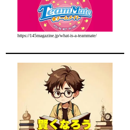
https://145magazine.jp/what-is-a-teammate/