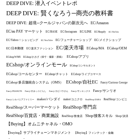
DEEP DIVE: 潜入イベントレポ
DEEP DIVE: 賢くなろう─商売の教科書
DEEP DIVE: 超境─クールジャパンの新次元へ
EC/Amazon
EC/au PAY マーケット
EC/LINE
EC/BASE
EC/Instagram
EC/Shopify
EC/TikTok
EC/フューチャーショップ
EC/メイクショップ
EC/Yahoo！ショッピング
EC/YouTube
EC/楽天市場
ECshop/MA
ECshop/OEM
EC/日本郵便
EC/楽天ファッション
ECshop/アプリ
ECshop/WMS
ECshop/ささげ（採寸・撮影・原稿）
ECshop/オンラインモール
ECshop/コンサルタント
ECshop/コールセンター
ECshop/チャット
ECshop/ライブコマース
ECshop/自社EC
ECshop/多店舗統合システム（OMS）
Fancy/Curious George
Fancy/サンリオ
Fancy/PEANUTS
Fancy/すみっコぐらし
Fancy/カピバラさん
Fancy/サンエックス
maker/バンダイ
maker/ユニクロ
RealShop/コンビニ
Fancy/シルバニアファミリー
RealShop/ZARA
RealShop/専門店
RealShop/スーパーマーケット
RealShop/百貨店・商業施設
Shop/接客スキル
RealShop/飲食店
Shop/決済
【Buying】オムニチャネル・OMO
【buying】サプライチェーンマネジメント
【Buying】フィンテック・金融