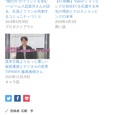
“個の力”がブランドを育む
【EC戦略】Yahoo!ショッピ
──ビームス設楽洋さんが語
ングが自社ECを応援する本
る、社員とファンが共創す
当の理由とクロスショッピ
るコミュニティづくり
ングの未来
2024年6月28日
2020年4月3日
プロダクトアウト
買い談
資本主義よりもっと優しい
仮想通貨とデジタルの世界
TIPWAVE 飯島春樹さん
2023年11月20日
キャラ談
投稿者:
石郷 学