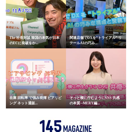
The 社長対談 韓国の本気が日本
関連店舗でDXを“トライアル” リ
のECに発破をか...
テールAIの巧み...
在庫 回転率 で強み発揮 ピアリビ
そっと横に佇むようにSNS 共感
ング ネット通販...
の本質─MERY編...