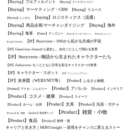
【Buying】フルフィルメント
【Buying】フードデリバリー
【Buying】マーケティング・CRM
【Buying】リユース
【buying】ロジスティクス（流通）
【Buying】レンタル
【Buying】商品企画/マーチャンダイジング
【Buying】海外
【Buying】集客
【Fancy】ディズニー
【Fancy】ピーターラビット
【Fancy】ムーミン
【IP】Buzzverse – SNSから拡がる共感の宇宙
【Game】Nintendo
【IP】Gameverse–Gameから派生し、自分ごととして関わる世界
【IP】Storyverse –物語から生まれたキャラクターたち
【IP】Zakkaverse–モノとともに日常を彩るキャラクターの世界
【IP】キャラクター・スポット
【IP】ファッションブランド
【IP】未来図（WEB3/NFT等）
【Product】ふるさと納税
【Product】アパレル
【Product】インテリア
【Product】アクセ・ジュエリー
【Product】コスメ・健康
【Product】スイーツ
【Product】文具
【Product】玩具・ガチャ
【Product】ホーム・台所
【Product】雑貨・小物
【product】製造業テック
【Product】花・植物
【Product】食品
【Product】飲料・酒
キャリアと生き方｜HERO insight —逆境をチャンスに変えるストー