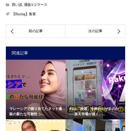
買い談
,
通販/eコマース
【Buying】集客
関連記事
マレーシアで掘り当てたネット通
AIは「検索」を終わらせるのか
販の新たな可能性 シ...
──楽天市場が描く、...