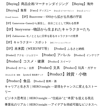
【Buying】商品企画/マーチャンダイジング
【Buying】海外
【Buying】集客
【Fancy】ディズニー
【Fancy】ピーターラビット
【Fancy】ムーミン
【IP】Buzzverse – SNSから拡がる共感の宇宙
【Game】Nintendo
【IP】Gameverse–Gameから派生し、自分ごととして関わる世界
【IP】Storyverse –物語から生まれたキャラクターたち
【IP】Zakkaverse–モノとともに日常を彩るキャラクターの世界
【IP】キャラクター・スポット
【IP】ファッションブランド
【IP】未来図（WEB3/NFT等）
【Product】ふるさと納税
【Product】アパレル
【Product】インテリア
【Product】アクセ・ジュエリー
【Product】コスメ・健康
【Product】スイーツ
【Product】文具
【Product】玩具・ガチャ
【Product】ホーム・台所
【Product】雑貨・小物
【product】製造業テック
【Product】花・植物
【Product】食品
【Product】飲料・酒
キャリアと生き方｜HERO insight —逆境をチャンスに変えるストー
リー
ビジネス思考法｜HERO insight —“仕組み”と“本質”を捉える視点
事業化のリアル｜HERO insight —アイデアを持続可能なビジネスへ