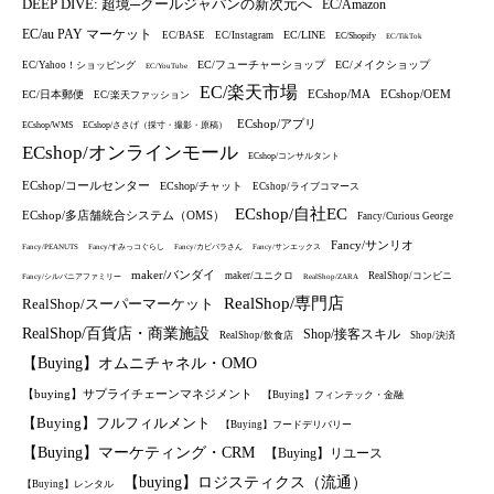
DEEP DIVE: 超境─クールジャパンの新次元へ
EC/Amazon
EC/au PAY マーケット
EC/LINE
EC/BASE
EC/Instagram
EC/Shopify
EC/TikTok
EC/フューチャーショップ
EC/メイクショップ
EC/Yahoo！ショッピング
EC/YouTube
EC/楽天市場
ECshop/MA
ECshop/OEM
EC/日本郵便
EC/楽天ファッション
ECshop/アプリ
ECshop/WMS
ECshop/ささげ（採寸・撮影・原稿）
ECshop/オンラインモール
ECshop/コンサルタント
ECshop/コールセンター
ECshop/チャット
ECshop/ライブコマース
ECshop/自社EC
ECshop/多店舗統合システム（OMS）
Fancy/Curious George
Fancy/サンリオ
Fancy/PEANUTS
Fancy/すみっコぐらし
Fancy/カピバラさん
Fancy/サンエックス
maker/バンダイ
maker/ユニクロ
RealShop/コンビニ
Fancy/シルバニアファミリー
RealShop/ZARA
RealShop/専門店
RealShop/スーパーマーケット
RealShop/百貨店・商業施設
Shop/接客スキル
RealShop/飲食店
Shop/決済
【Buying】オムニチャネル・OMO
【buying】サプライチェーンマネジメント
【Buying】フィンテック・金融
【Buying】フルフィルメント
【Buying】フードデリバリー
【Buying】マーケティング・CRM
【Buying】リユース
【buying】ロジスティクス（流通）
【Buying】レンタル