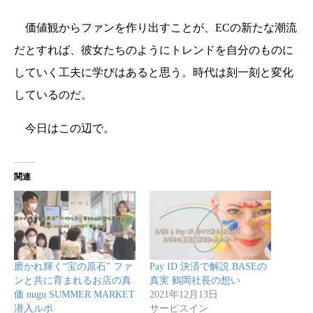
価値観からファンを作り出すことが、ECの新たな潮流
だとすれば、彼女たちのようにトレンドを自分のものに
していく工夫に学びはあると思う。時代は刻一刻と変化
しているのだ。
今日はこの辺で。
関連
磨かれ輝く“宝の原石” ファ
Pay ID 決済で解説 BASEの
ンと共に育まれるお店の真
真実 鶴岡社長の想い
価 nugu SUMMER MARKET
2021年12月13日
潜入ルポ
サービスイン