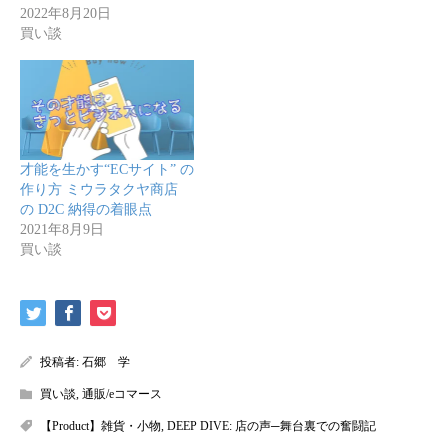
2022年8月20日
買い談
才能を生かす“ECサイト” の
作り方 ミウラタクヤ商店
の D2C 納得の着眼点
2021年8月9日
買い談
投稿者:
石郷 学
買い談
,
通販/eコマース
【Product】雑貨・小物
,
DEEP DIVE: 店の声─舞台裏での奮闘記