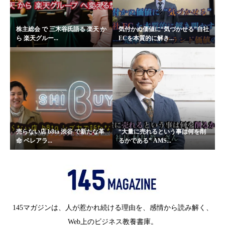
株主総会 で 三木谷氏語る 楽天 か
気付かぬ価値に“気づかせる”自社
ら 楽天グルー...
ECを本質的に解き...
売らない店 b8ta 渋谷 で新たな革
“大量に売れるという事は何を削
命 ベレアラ...
るかである” AMS...
145マガジンは、人が惹かれ続ける理由を、感情から読み解く、
Web上のビジネス教養書庫。