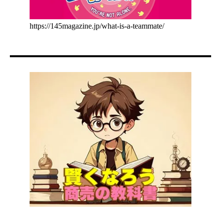
https://145magazine.jp/what-is-a-teammate/