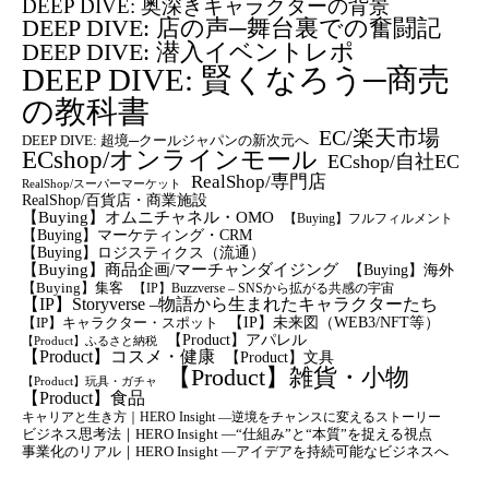
DEEP DIVE: 奥深きキャラクターの背景
DEEP DIVE: 店の声─舞台裏での奮闘記
DEEP DIVE: 潜入イベントレポ
DEEP DIVE: 賢くなろう─商売
の教科書
EC/楽天市場
DEEP DIVE: 超境─クールジャパンの新次元へ
ECshop/オンラインモール
ECshop/自社EC
RealShop/専門店
RealShop/スーパーマーケット
RealShop/百貨店・商業施設
【Buying】オムニチャネル・OMO
【Buying】フルフィルメント
【Buying】マーケティング・CRM
【buying】ロジスティクス（流通）
【Buying】商品企画/マーチャンダイジング
【Buying】海外
【Buying】集客
【IP】Buzzverse – SNSから拡がる共感の宇宙
【IP】Storyverse –物語から生まれたキャラクターたち
【IP】未来図（WEB3/NFT等）
【IP】キャラクター・スポット
【Product】アパレル
【Product】ふるさと納税
【Product】コスメ・健康
【Product】文具
【Product】雑貨・小物
【Product】玩具・ガチャ
【Product】食品
キャリアと生き方｜HERO Insight —逆境をチャンスに変えるストーリー
ビジネス思考法｜HERO Insight —“仕組み”と“本質”を捉える視点
事業化のリアル｜HERO Insight —アイデアを持続可能なビジネスへ