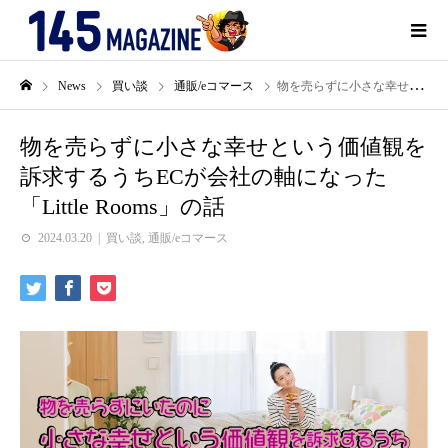
News
買い談
通販/eコマース
物を売らずに小さな幸せという価値観を訴求するうちECが会社の軸になった「Little Rooms」の話
物を売らずに小さな幸せという価値観を
訴求するうちECが会社の軸になった
「Little Rooms」の話
2024.03.20
買い談
,
通販/eコマース