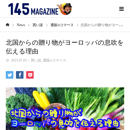
News
買い談
通販/eコマース
北国からの贈り物がヨーロッパの息吹を伝える理由
北国からの贈り物がヨーロッパの息吹を
伝える理由
2023.07.03
買い談
,
通販/eコマース