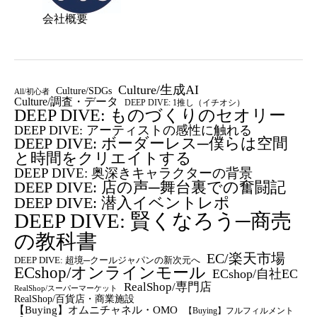
会社概要
Culture/生成AI
Culture/SDGs
All/初心者
Culture/調査・データ
DEEP DIVE: 1推し（イチオシ）
DEEP DIVE: ものづくりのセオリー
DEEP DIVE: アーティストの感性に触れる
DEEP DIVE: ボーダーレス─僕らは空間
と時間をクリエイトする
DEEP DIVE: 奥深きキャラクターの背景
DEEP DIVE: 店の声─舞台裏での奮闘記
DEEP DIVE: 潜入イベントレポ
DEEP DIVE: 賢くなろう─商売
の教科書
EC/楽天市場
DEEP DIVE: 超境─クールジャパンの新次元へ
ECshop/オンラインモール
ECshop/自社EC
RealShop/専門店
RealShop/スーパーマーケット
RealShop/百貨店・商業施設
【Buying】オムニチャネル・OMO
【Buying】フルフィルメント