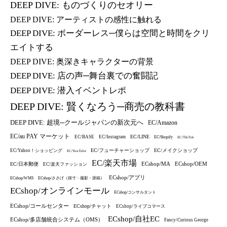
DEEP DIVE: ものづくりのセオリー
DEEP DIVE: アーティストの感性に触れる
DEEP DIVE: ボーダーレス─僕らは空間と時間をクリ
エイトする
DEEP DIVE: 奥深きキャラクターの背景
DEEP DIVE: 店の声─舞台裏での奮闘記
DEEP DIVE: 潜入イベントレポ
DEEP DIVE: 賢くなろう─商売の教科書
DEEP DIVE: 超境─クールジャパンの新次元へ
EC/Amazon
EC/au PAY マーケット
EC/LINE
EC/BASE
EC/Instagram
EC/Shopify
EC/TikTok
EC/フューチャーショップ
EC/メイクショップ
EC/Yahoo！ショッピング
EC/YouTube
EC/楽天市場
ECshop/MA
ECshop/OEM
EC/日本郵便
EC/楽天ファッション
ECshop/アプリ
ECshop/WMS
ECshop/ささげ（採寸・撮影・原稿）
ECshop/オンラインモール
ECshop/コンサルタント
ECshop/コールセンター
ECshop/チャット
ECshop/ライブコマース
ECshop/自社EC
ECshop/多店舗統合システム（OMS）
Fancy/Curious George