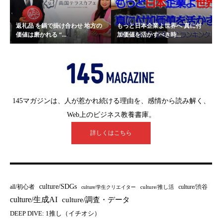
返礼品 を鍋で掛け合わせ 地方の
もっと日本企業よ世界へ 真に付
価値は磨かれる “...
加価値を活かすべき時...
145マガジンは、人が惹かれ続ける理由を、感情から読み解く、
Web上のビジネス教養書庫。
詳しくはこちら
culture/SDGs
all/初心者
culture/渋谷
culture/推し活
culture/学生クリエイター
culture/生成AI
culture/調査・データ
DEEP DIVE: 1推し（イチオシ）