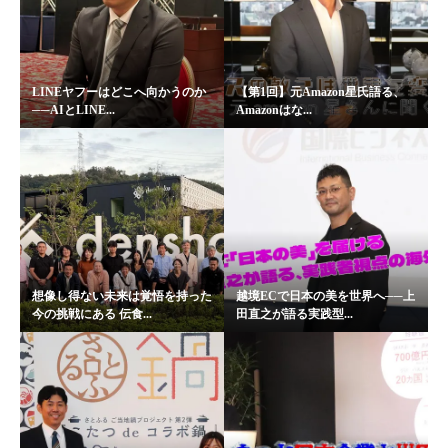
LINEヤフーはどこへ向かうのか
【第1回】元Amazon星氏語る、
──AIとLINE...
Amazonはな...
想像し得ない未来は覚悟を持った
越境ECで日本の美を世界へ──上
今の挑戦にある 伝食...
田直之が語る実践型...