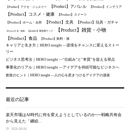
【Product】アパレル
【Product】インテリア
【Product】アクセ・ジュエリー
【Product】コスメ・健康
【Product】スイーツ
【Product】文具
【Product】玩具・ガチャ
【Product】ホーム・台所
【Product】雑貨・小物
【product】製造業テック
【Product】花・植物
【Product】食品
【Product】飲料・酒
キャリアと生き方｜HERO insight —逆境をチャンスに変えるストー
リー
ビジネス思考法｜HERO insight —“仕組み”と“本質”を捉える視点
事業化のリアル｜HERO insight —アイデアを持続可能なビジネスへ
創造のヒント｜HERO insight —人の心を惹きつけるアイデアの源泉
最近の記事
楽天市場はAI時代に何を変えようとしているのか──戦略共有会
から見えた「継続...
2026.08.06