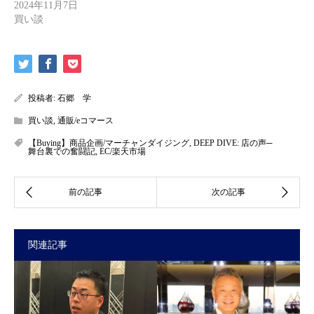
2024年11月7日
買い談
投稿者:
石郷 学
買い談
,
通販/eコマース
【Buying】商品企画/マーチャンダイジング
,
DEEP DIVE: 店の声─
舞台裏での奮闘記
,
EC/楽天市場
関連記事