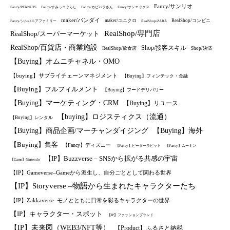
Fancy/サンリオ
Fancy/PEANUTS
Fancy/すみっコぐらし
Fancy/カピバラさん
Fancy/サンエックス
maker/バンダイ
maker/ユニクロ
RealShop/コンビニ
Fancy/シルバニアファミリー
RealShop/ZARA
RealShop/専門店
RealShop/スーパーマーケット
RealShop/百貨店・商業施設
Shop/接客スキル
RealShop/飲食店
Shop/決済
【Buying】オムニチャネル・OMO
【buying】サプライチェーンマネジメント
【Buying】フィンテック・金融
【Buying】フルフィルメント
【Buying】フードデリバリー
【Buying】マーケティング・CRM
【Buying】リユース
【buying】ロジスティクス（流通）
【Buying】レンタル
【Buying】商品企画/マーチャンダイジング
【Buying】海外
【Buying】集客
【Fancy】ディズニー
【Fancy】ピーターラビット
【Fancy】ムーミン
【IP】Buzzverse – SNSから拡がる共感の宇宙
【Game】Nintendo
【IP】Gameverse–Gameから派生し、自分ごととして関わる世界
【IP】Storyverse –物語から生まれたキャラクターたち
【IP】Zakkaverse–モノとともに日常を彩るキャラクターの世界
【IP】キャラクター・スポット
【IP】ファッションブランド
【IP】未来図（WEB3/NFT等）
【Product】ふるさと納税