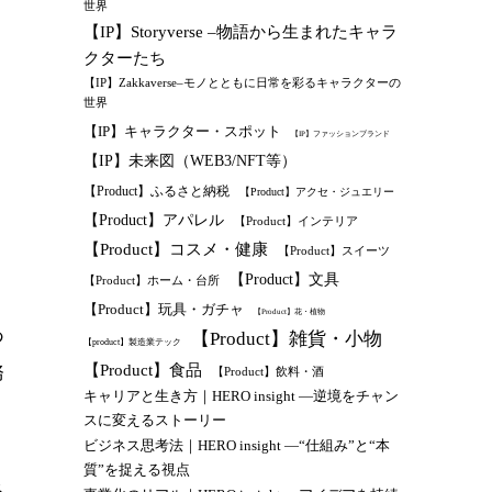
世界
【IP】Storyverse –物語から生まれたキャラ
クターたち
【IP】Zakkaverse–モノとともに日常を彩るキャラクターの
世界
【IP】キャラクター・スポット
【IP】ファッションブランド
【IP】未来図（WEB3/NFT等）
【Product】ふるさと納税
【Product】アクセ・ジュエリー
【Product】アパレル
【Product】インテリア
【Product】コスメ・健康
【Product】スイーツ
【Product】文具
【Product】ホーム・台所
【Product】玩具・ガチャ
【Product】花・植物
あ
【Product】雑貨・小物
【product】製造業テック
【Product】食品
務
【Product】飲料・酒
キャリアと生き方｜HERO insight —逆境をチャン
スに変えるストーリー
ビジネス思考法｜HERO insight —“仕組み”と“本
質”を捉える視点
ネ