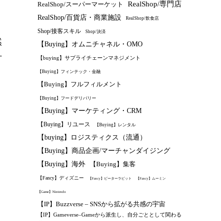
RealShop/専門店
RealShop/スーパーマーケット
RealShop/百貨店・商業施設
RealShop/飲食店
Shop/接客スキル
Shop/決済
然
【Buying】オムニチャネル・OMO
打
【buying】サプライチェーンマネジメント
【Buying】フィンテック・金融
【Buying】フルフィルメント
【Buying】フードデリバリー
【Buying】マーケティング・CRM
【Buying】リユース
【Buying】レンタル
【buying】ロジスティクス（流通）
【Buying】商品企画/マーチャンダイジング
【Buying】海外
【Buying】集客
【Fancy】ディズニー
【Fancy】ピーターラビット
【Fancy】ムーミン
【Game】Nintendo
【IP】Buzzverse – SNSから拡がる共感の宇宙
【IP】Gameverse–Gameから派生し、自分ごととして関わる