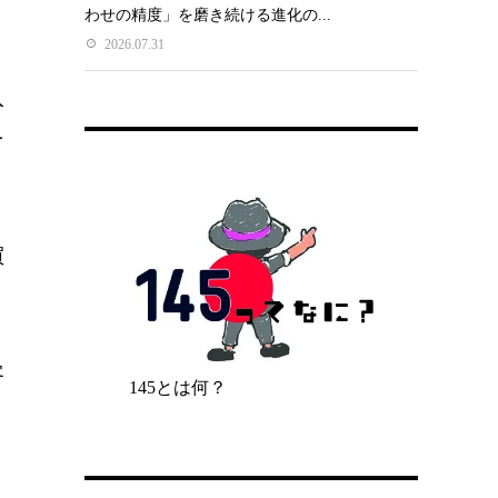
わせの精度」を磨き続ける進化の...
2026.07.31
入
を
買
客
145とは何？