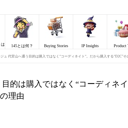
とは
145とは何？
Buying Stories
IP Insights
Product 
ソージュ 代官山へ通う目的は購入ではなく“コーディネイト“。だから購入する“D2C”そ
通う目的は購入ではなく“コーディネ
その理由