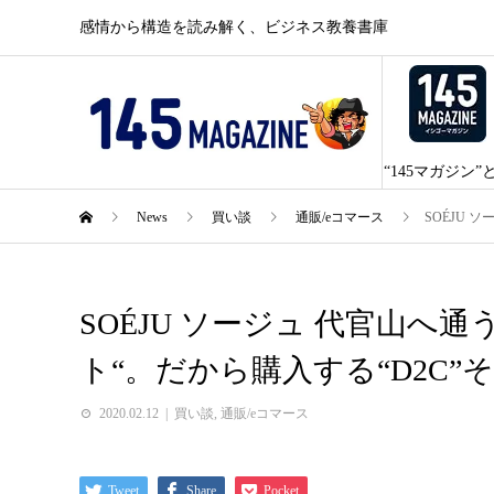
感情から構造を読み解く、ビジネス教養書庫
“145マガジン”
News
買い談
通販/eコマース
SOÉJU 
SOÉJU ソージュ 代官山へ
ト“。だから購入する“D2C”
2020.02.12
買い談
,
通販/eコマース
Tweet
Share
Pocket