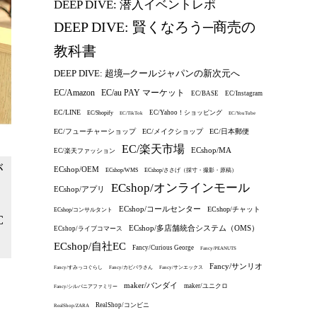
DEEP DIVE: 潜入イベントレポ
DEEP DIVE: 賢くなろう─商売の
教科書
DEEP DIVE: 超境─クールジャパンの新次元へ
EC/au PAY マーケット
EC/Amazon
EC/BASE
EC/Instagram
EC/LINE
EC/Yahoo！ショッピング
EC/Shopify
EC/TikTok
EC/YouTube
EC/フューチャーショップ
EC/メイクショップ
EC/日本郵便
EC/楽天市場
ECshop/MA
EC/楽天ファッション
が
ECshop/OEM
ECshop/WMS
ECshop/ささげ（採寸・撮影・原稿）
ECshop/オンラインモール
ECshop/アプリ
ECshop/コールセンター
ECshop/チャット
ECshop/コンサルタント
C
ECshop/多店舗統合システム（OMS）
ECshop/ライブコマース
ECshop/自社EC
Fancy/Curious George
Fancy/PEANUTS
Fancy/サンリオ
Fancy/すみっコぐらし
Fancy/カピバラさん
Fancy/サンエックス
maker/バンダイ
maker/ユニクロ
Fancy/シルバニアファミリー
RealShop/コンビニ
RealShop/ZARA