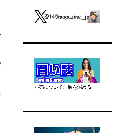
人
中
小売について理解を深める
上