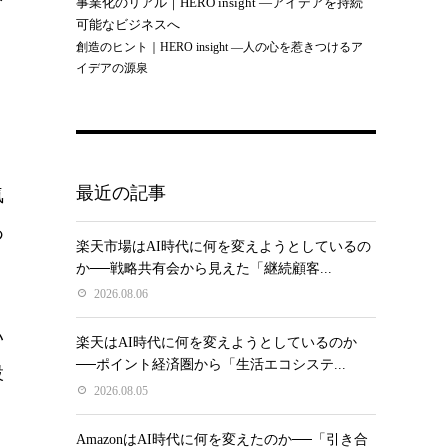
事業化のリアル｜HERO insight —アイデアを持続
可能なビジネスへ
創造のヒント｜HERO insight —人の心を惹きつけるア
イデアの源泉
。
最近の記事
気
あ
楽天市場はAI時代に何を変えようとしているの
か──戦略共有会から見えた「継続顧客...
2026.08.06
い
楽天はAI時代に何を変えようとしているのか
──ポイント経済圏から「生活エコシステ...
設
2026.08.05
AmazonはAI時代に何を変えたのか──「引き合