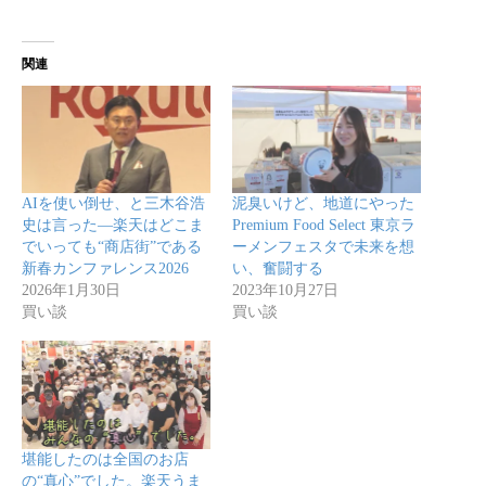
関連
AIを使い倒せ、と三木谷浩
泥臭いけど、地道にやった
史は言った—楽天はどこま
Premium Food Select 東京ラ
でいっても“商店街”である
ーメンフェスタで未来を想
新春カンファレンス2026
い、奮闘する
2026年1月30日
2023年10月27日
買い談
買い談
堪能したのは全国のお店
の“真心”でした。楽天うま