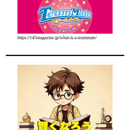
https://145magazine.jp/what-is-a-teammate/