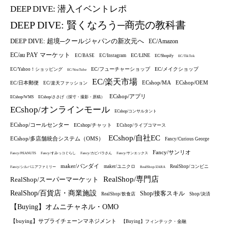
DEEP DIVE: 潜入イベントレポ
DEEP DIVE: 賢くなろう─商売の教科書
DEEP DIVE: 超境─クールジャパンの新次元へ
EC/Amazon
EC/au PAY マーケット
EC/LINE
EC/BASE
EC/Instagram
EC/Shopify
EC/TikTok
EC/フューチャーショップ
EC/メイクショップ
EC/Yahoo！ショッピング
EC/YouTube
EC/楽天市場
ECshop/MA
ECshop/OEM
EC/日本郵便
EC/楽天ファッション
ECshop/アプリ
ECshop/WMS
ECshop/ささげ（採寸・撮影・原稿）
ECshop/オンラインモール
ECshop/コンサルタント
ECshop/コールセンター
ECshop/チャット
ECshop/ライブコマース
ECshop/自社EC
ECshop/多店舗統合システム（OMS）
Fancy/Curious George
Fancy/サンリオ
Fancy/PEANUTS
Fancy/すみっコぐらし
Fancy/カピバラさん
Fancy/サンエックス
maker/バンダイ
maker/ユニクロ
RealShop/コンビニ
Fancy/シルバニアファミリー
RealShop/ZARA
RealShop/専門店
RealShop/スーパーマーケット
RealShop/百貨店・商業施設
Shop/接客スキル
RealShop/飲食店
Shop/決済
【Buying】オムニチャネル・OMO
【buying】サプライチェーンマネジメント
【Buying】フィンテック・金融