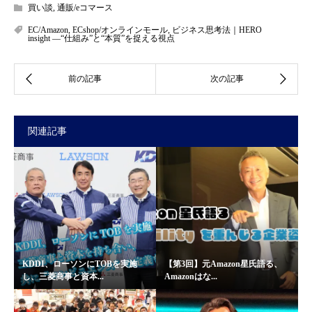
買い談
,
通販/eコマース
EC/Amazon
,
ECshop/オンラインモール
,
ビジネス思考法｜HERO
insight —“仕組み”と“本質”を捉える視点
関連記事
KDDI、ローソンにTOBを実施
【第3回】元Amazon星氏語る、
し、三菱商事と資本...
Amazonはな...