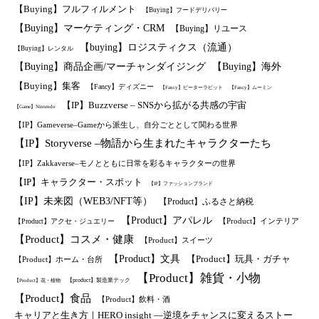
【Buying】フルフィルメント
【Buying】フードデリバリー
【Buying】マーケティング・CRM
【Buying】リユース
【buying】ロジスティクス（流通）
【Buying】レンタル
【Buying】商品企画/マーチャンダイジング
【Buying】海外
【Buying】集客
【Fancy】ディズニー
【Fancy】ピーターラビット
【Fancy】ムーミン
【IP】Buzzverse – SNSから拡がる共感の宇宙
【Game】Nintendo
【IP】Gameverse–Gameから派生し、自分ごととして関わる世界
【IP】Storyverse –物語から生まれたキャラクターたち
【IP】Zakkaverse–モノとともに日常を彩るキャラクターの世界
【IP】キャラクター・スポット
【IP】ファッションブランド
【IP】未来図（WEB3/NFT等）
【Product】ふるさと納税
【Product】アパレル
【Product】インテリア
【Product】アクセ・ジュエリー
【Product】コスメ・健康
【Product】スイーツ
【Product】文具
【Product】玩具・ガチャ
【Product】ホーム・台所
【Product】雑貨・小物
【product】製造業テック
【Product】花・植物
【Product】食品
【Product】飲料・酒
キャリアと生き方｜HERO insight —逆境をチャンスに変えるストー