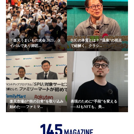
「楽天うまいもの大会 2023」ラ
D2Cの本質とは？ “温泉”の視点
イバルであり師匠...
で紐解く、クラシ...
楽天市場が“街の日常”を取り込み
表現のために“手段”を変える
始めた──ファミマ...
──AIもNFTも、美...