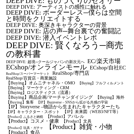
DEEP DIVE: ものづくりのセオリー
DEEP DIVE: アーティストの感性に触れる
DEEP DIVE: ボーダーレス─僕らは空間
と時間をクリエイトする
DEEP DIVE: 奥深きキャラクターの背景
DEEP DIVE: 店の声─舞台裏での奮闘記
DEEP DIVE: 潜入イベントレポ
DEEP DIVE: 賢くなろう─商売
の教科書
EC/楽天市場
DEEP DIVE: 超境─クールジャパンの新次元へ
ECshop/オンラインモール
ECshop/自社EC
RealShop/専門店
RealShop/スーパーマーケット
RealShop/百貨店・商業施設
【Buying】オムニチャネル・OMO
【Buying】フルフィルメント
【Buying】マーケティング・CRM
【buying】ロジスティクス（流通）
【Buying】商品企画/マーチャンダイジング
【Buying】海外
【Buying】集客
【IP】Buzzverse – SNSから拡がる共感の宇宙
【IP】Storyverse –物語から生まれたキャラクターたち
【IP】未来図（WEB3/NFT等）
【IP】キャラクター・スポット
【Product】アパレル
【Product】ふるさと納税
【Product】コスメ・健康
【Product】文具
【Product】雑貨・小物
【Product】玩具・ガチャ
【Product】食品