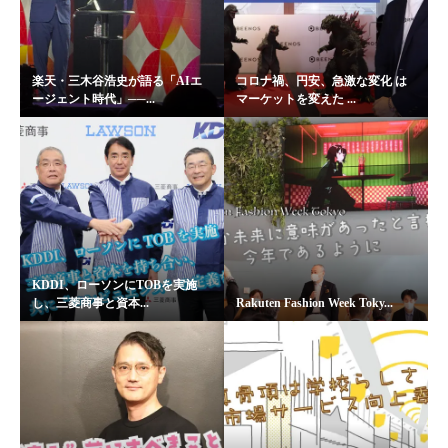
楽天・三木谷浩史が語る「AIエ
コロナ禍、円安、急激な変化 は
ージェント時代」──...
マーケットを変えた ...
KDDI、ローソンにTOBを実施
し、三菱商事と資本...
Rakuten Fashion Week Toky...