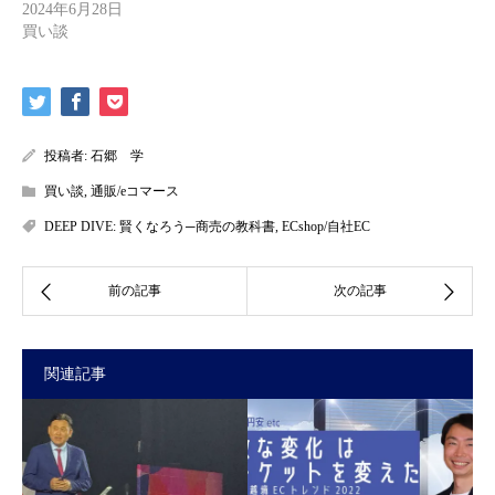
2024年6月28日
買い談
投稿者:
石郷 学
買い談
,
通販/eコマース
DEEP DIVE: 賢くなろう─商売の教科書
,
ECshop/自社EC
関連記事