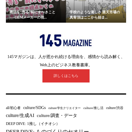
商品を“売る”前にすべきこと
学校のような楽しさ 楽天市場の
──OEMメーカーの視...
真骨頂はここから始ま...
145マガジンは、人が惹かれ続ける理由を、感情から読み解く、
Web上のビジネス教養書庫。
詳しくはこちら
culture/SDGs
all/初心者
culture/渋谷
culture/推し活
culture/学生クリエイター
culture/生成AI
culture/調査・データ
DEEP DIVE: 1推し（イチオシ）
DEEP DIVE: ものづくりのセオリー