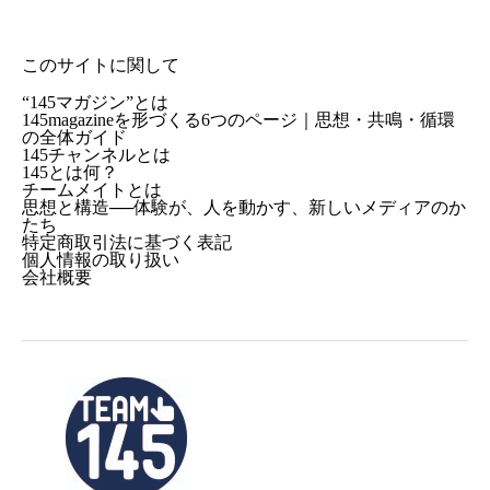
このサイトに関して
“145マガジン”とは
145magazineを形づくる6つのページ｜思想・共鳴・循環
の全体ガイド
145チャンネルとは
145とは何？
チームメイトとは
思想と構造──体験が、人を動かす、新しいメディアのか
たち
特定商取引法に基づく表記
個人情報の取り扱い
会社概要