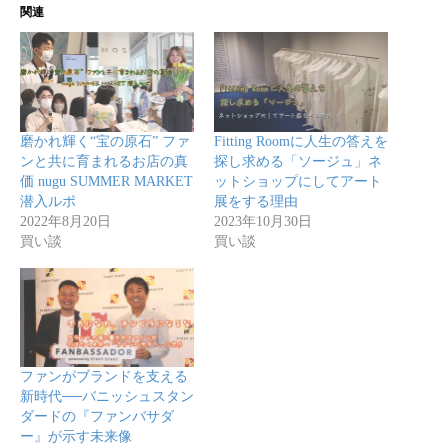
関連
磨かれ輝く“宝の原石” ファ
Fitting Roomに人生の答えを
ンと共に育まれるお店の真
探し求める「ソージュ」ネ
価 nugu SUMMER MARKET
ットショップにしてアート
潜入ルポ
展をする理由
2022年8月20日
2023年10月30日
買い談
買い談
ファンがブランドを支える
新時代──バニッシュスタン
ダードの『ファンバサダ
ー』が示す未来像