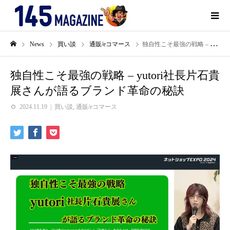
News
買い談
通販/eコマース
独自性こそ最強の戦略 – yutori社長片石貴展さんが語るブランド革命の秘訣
独自性こそ最強の戦略 – yutori社長片石貴
展さんが語るブランド革命の秘訣
2024.11.19
買い談
,
通販/eコマース