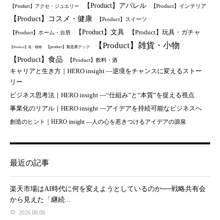
【Product】アパレル
【Product】インテリア
【Product】アクセ・ジュエリー
【Product】コスメ・健康
【Product】スイーツ
【Product】文具
【Product】玩具・ガチャ
【Product】ホーム・台所
【Product】雑貨・小物
【product】製造業テック
【Product】花・植物
【Product】食品
【Product】飲料・酒
キャリアと生き方｜HERO insight —逆境をチャンスに変えるストー
リー
ビジネス思考法｜HERO insight —“仕組み”と“本質”を捉える視点
事業化のリアル｜HERO insight —アイデアを持続可能なビジネスへ
創造のヒント｜HERO insight —人の心を惹きつけるアイデアの源泉
最近の記事
楽天市場はAI時代に何を変えようとしているのか──戦略共有会
から見えた「継続...
2026.08.06