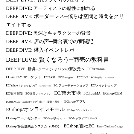
DEEP DIVE: アーティストの感性に触れる
DEEP DIVE: ボーダーレス─僕らは空間と時間をクリ
エイトする
DEEP DIVE: 奥深きキャラクターの背景
DEEP DIVE: 店の声─舞台裏での奮闘記
DEEP DIVE: 潜入イベントレポ
DEEP DIVE: 賢くなろう─商売の教科書
DEEP DIVE: 超境─クールジャパンの新次元へ
EC/Amazon
EC/au PAY マーケット
EC/LINE
EC/BASE
EC/Instagram
EC/Shopify
EC/TikTok
EC/フューチャーショップ
EC/メイクショップ
EC/Yahoo！ショッピング
EC/YouTube
EC/楽天市場
ECshop/MA
ECshop/OEM
EC/日本郵便
EC/楽天ファッション
ECshop/アプリ
ECshop/WMS
ECshop/ささげ（採寸・撮影・原稿）
ECshop/オンラインモール
ECshop/コンサルタント
ECshop/コールセンター
ECshop/チャット
ECshop/ライブコマース
ECshop/自社EC
ECshop/多店舗統合システム（OMS）
Fancy/Curious George