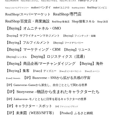
Fancy/サンリオ
Fancy/PEANUTS
Fancy/すみっコぐらし
Fancy/カピバラさん
Fancy/サンエックス
maker/バンダイ
maker/ユニクロ
RealShop/コンビニ
Fancy/シルバニアファミリー
RealShop/ZARA
RealShop/専門店
RealShop/スーパーマーケット
RealShop/百貨店・商業施設
Shop/接客スキル
RealShop/飲食店
Shop/決済
【Buying】オムニチャネル・OMO
【buying】サプライチェーンマネジメント
【Buying】フィンテック・金融
【Buying】フルフィルメント
【Buying】フードデリバリー
【Buying】マーケティング・CRM
【Buying】リユース
【buying】ロジスティクス（流通）
【Buying】レンタル
【Buying】商品企画/マーチャンダイジング
【Buying】海外
【Buying】集客
【Fancy】ディズニー
【Fancy】ピーターラビット
【Fancy】ムーミン
【IP】Buzzverse – SNSから拡がる共感の宇宙
【Game】Nintendo
【IP】Gameverse–Gameから派生し、自分ごととして関わる世界
【IP】Storyverse –物語から生まれたキャラクターたち
【IP】Zakkaverse–モノとともに日常を彩るキャラクターの世界
【IP】キャラクター・スポット
【IP】ファッションブランド
【IP】未来図（WEB3/NFT等）
【Product】ふるさと納税