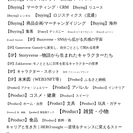
【Buying】マーケティング・CRM
【Buying】リユース
【buying】ロジスティクス（流通）
【Buying】レンタル
【Buying】商品企画/マーチャンダイジング
【Buying】海外
【Buying】集客
【Fancy】ディズニー
【Fancy】ピーターラビット
【Fancy】ムーミン
【IP】Buzzverse – SNSから拡がる共感の宇宙
【Game】Nintendo
【IP】Gameverse–Gameから派生し、自分ごととして関わる世界
【IP】Storyverse –物語から生まれたキャラクターたち
【IP】Zakkaverse–モノとともに日常を彩るキャラクターの世界
【IP】キャラクター・スポット
【IP】ファッションブランド
【IP】未来図（WEB3/NFT等）
【Product】ふるさと納税
【Product】アパレル
【Product】インテリア
【Product】アクセ・ジュエリー
【Product】コスメ・健康
【Product】スイーツ
【Product】文具
【Product】玩具・ガチャ
【Product】ホーム・台所
【Product】雑貨・小物
【product】製造業テック
【Product】花・植物
【Product】食品
【Product】飲料・酒
キャリアと生き方｜HERO insight —逆境をチャンスに変えるストー