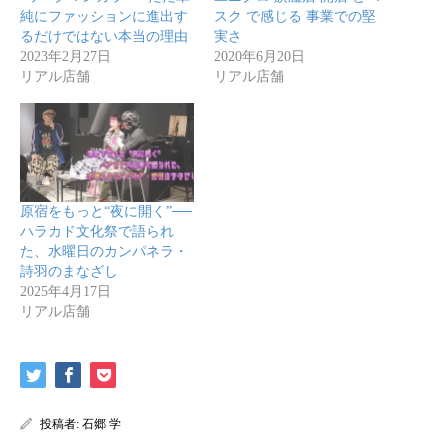
純にファッションに進出す
スク で感じる 事業での堅
るだけではない本当の理由
実さ
2023年2月27日
2020年6月20日
リアル店舗
リアル店舗
原宿をもっと“夜に開く”──
ハラカド文化祭で語られ
た、水曜日のカンパネラ・
詩羽のまなざし
2025年4月17日
リアル店舗
投稿者:
石郷 学