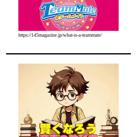
https://145magazine.jp/what-is-a-teammate/