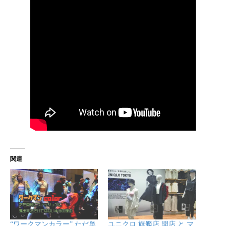
関連
“ワークマンカラー” ただ単
ユニクロ 旗艦店 開店 と マ