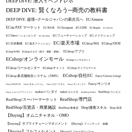
DEEP DIVE: 潜入イベントレポ
DEEP DIVE: 賢くなろう─商売の教科書
DEEP DIVE: 超境─クールジャパンの新次元へ
EC/Amazon
EC/au PAY マーケット
EC/LINE
EC/BASE
EC/Instagram
EC/Shopify
EC/TikTok
EC/フューチャーショップ
EC/メイクショップ
EC/Yahoo！ショッピング
EC/YouTube
EC/楽天市場
ECshop/MA
ECshop/OEM
EC/日本郵便
EC/楽天ファッション
ECshop/アプリ
ECshop/WMS
ECshop/ささげ（採寸・撮影・原稿）
ECshop/オンラインモール
ECshop/コンサルタント
ECshop/コールセンター
ECshop/チャット
ECshop/ライブコマース
ECshop/自社EC
ECshop/多店舗統合システム（OMS）
Fancy/Curious George
Fancy/サンリオ
Fancy/PEANUTS
Fancy/すみっコぐらし
Fancy/カピバラさん
Fancy/サンエックス
maker/バンダイ
maker/ユニクロ
RealShop/コンビニ
Fancy/シルバニアファミリー
RealShop/ZARA
RealShop/専門店
RealShop/スーパーマーケット
RealShop/百貨店・商業施設
Shop/接客スキル
RealShop/飲食店
Shop/決済
【Buying】オムニチャネル・OMO
【buying】サプライチェーンマネジメント
【Buying】フィンテック・金融
【Buying】フルフィルメント
【Buying】フードデリバリー