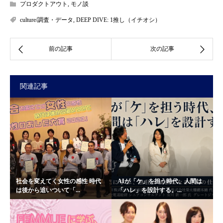
プロダクトアウト
,
モノ談
culture/調査・データ
,
DEEP DIVE: 1推し（イチオシ）
関連記事
社会を変えてく女性の感性 時代
AIが「ケ」を担う時代、人間は
は後から追いついて「...
「ハレ」を設計する。...