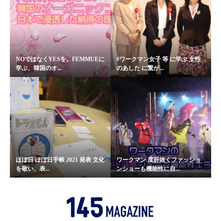
NOではなくYESを。FEMMUEに
#ワークマン女子 等 に学ぶ 女性
学ぶ、韓国のオ...
のあした に繋が...
ほぼ日 ほぼ日手帳 2021 発表 文化
ワークマン 度肝抜くファッショ
を敬い、表...
ンショーも機能性に自...