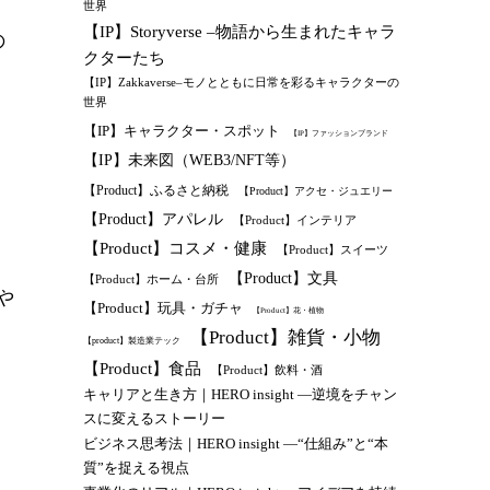
世界
【IP】Storyverse –物語から生まれたキャラ
の
クターたち
【IP】Zakkaverse–モノとともに日常を彩るキャラクターの
世界
【IP】キャラクター・スポット
【IP】ファッションブランド
【IP】未来図（WEB3/NFT等）
【Product】ふるさと納税
【Product】アクセ・ジュエリー
【Product】アパレル
【Product】インテリア
【Product】コスメ・健康
【Product】スイーツ
【Product】文具
【Product】ホーム・台所
や
【Product】玩具・ガチャ
【Product】花・植物
【Product】雑貨・小物
【product】製造業テック
【Product】食品
【Product】飲料・酒
キャリアと生き方｜HERO insight —逆境をチャン
スに変えるストーリー
ビジネス思考法｜HERO insight —“仕組み”と“本
質”を捉える視点