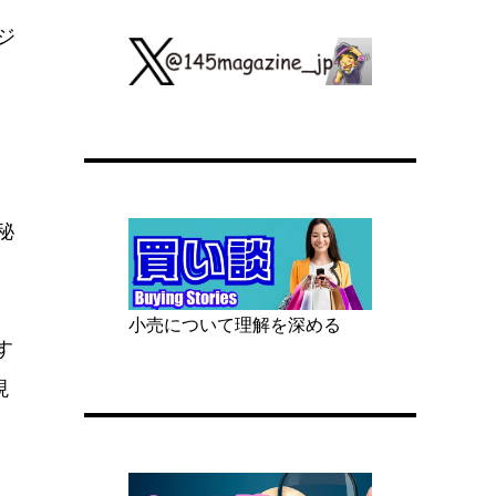
ジ
秘
小売について理解を深める
す
現