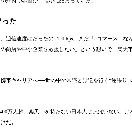
AIが持つ希望が、確かに詰まっていた。
だった
通信速度はたったの14.4kbps。まだ「eコマース」な
方の商店や中小企業を応援したい」という想いで「楽天
帯キャリアへ──世の中の常識とは逆を行く“逆張り”
00万人超。楽天IDを持たない日本人はほぼいない。け
わけだ。