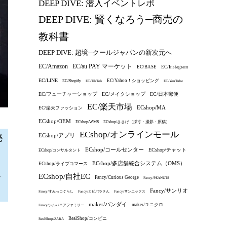
DEEP DIVE: 潜入イベントレポ
DEEP DIVE: 賢くなろう─商売の
教科書
DEEP DIVE: 超境─クールジャパンの新次元へ
EC/au PAY マーケット
EC/Amazon
EC/BASE
EC/Instagram
EC/LINE
EC/Yahoo！ショッピング
EC/Shopify
EC/TikTok
EC/YouTube
EC/フューチャーショップ
EC/メイクショップ
EC/日本郵便
EC/楽天市場
ECshop/MA
EC/楽天ファッション
ECshop/OEM
ECshop/WMS
ECshop/ささげ（採寸・撮影・原稿）
ECshop/オンラインモール
ECshop/アプリ
秘
ECshop/コールセンター
ECshop/チャット
ECshop/コンサルタント
ECshop/多店舗統合システム（OMS）
ECshop/ライブコマース
ん
ECshop/自社EC
Fancy/Curious George
Fancy/PEANUTS
Fancy/サンリオ
Fancy/すみっコぐらし
Fancy/カピバラさん
Fancy/サンエックス
maker/バンダイ
maker/ユニクロ
Fancy/シルバニアファミリー
RealShop/コンビニ
RealShop/ZARA