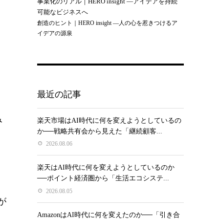
事業化のリアル｜HERO insight —アイデアを持続
可能なビジネスへ
創造のヒント｜HERO insight —人の心を惹きつけるア
イデアの源泉
最近の記事
み
楽天市場はAI時代に何を変えようとしているの
か──戦略共有会から見えた「継続顧客...
2026.08.06
楽天はAI時代に何を変えようとしているのか
──ポイント経済圏から「生活エコシステ...
2026.08.05
が
AmazonはAI時代に何を変えたのか──「引き合