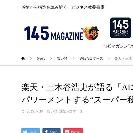
感情から構造を読み解く、ビジネス教養書庫
“145マガジン”
News
買い談
通販/eコマース
楽天・三木
楽天・三木谷浩史が語る「A
パワーメントする“スーパー秘
2025.07.30
買い談
,
通販/eコマース
Tweet
Share
Pocket