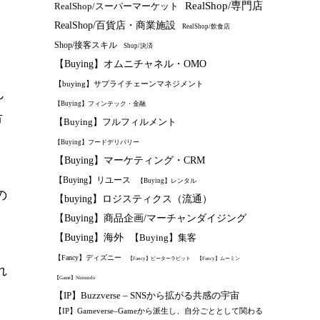
RealShop/専門店
RealShop/スーパーマーケット
RealShop/百貨店・商業施設
RealShop/飲食店
Shop/接客スキル
Shop/決済
【Buying】オムニチャネル・OMO
【buying】サプライチェーンマネジメント
ん
【Buying】フィンテック・金融
市
【Buying】フルフィルメント
【Buying】フードデリバリー
【Buying】マーケティング・CRM
【Buying】リユース
【Buying】レンタル
の
【buying】ロジスティクス（流通）
【Buying】商品企画/マーチャンダイジング
【Buying】海外
【Buying】集客
【Fancy】ディズニー
【Fancy】ピーターラビット
【Fancy】ムーミン
れ
【Game】Nintendo
【IP】Buzzverse – SNSから拡がる共感の宇宙
【IP】Gameverse–Gameから派生し、自分ごととして関わる