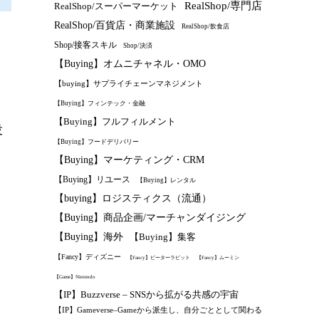
RealShop/専門店
RealShop/スーパーマーケット
RealShop/百貨店・商業施設
RealShop/飲食店
Shop/接客スキル
Shop/決済
【Buying】オムニチャネル・OMO
【buying】サプライチェーンマネジメント
【Buying】フィンテック・金融
【Buying】フルフィルメント
役
【Buying】フードデリバリー
【Buying】マーケティング・CRM
【Buying】リユース
【Buying】レンタル
【buying】ロジスティクス（流通）
【Buying】商品企画/マーチャンダイジング
【Buying】海外
【Buying】集客
【Fancy】ディズニー
【Fancy】ピーターラビット
【Fancy】ムーミン
【Game】Nintendo
【IP】Buzzverse – SNSから拡がる共感の宇宙
【IP】Gameverse–Gameから派生し、自分ごととして関わる