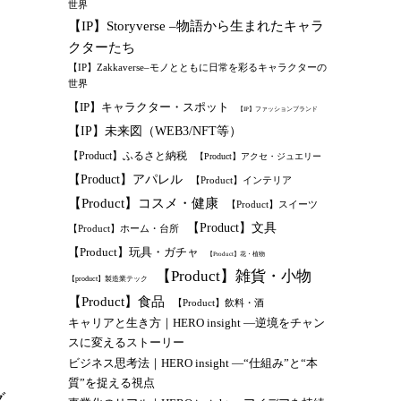
世界
【IP】Storyverse –物語から生まれたキャラ
クターたち
【IP】Zakkaverse–モノとともに日常を彩るキャラクターの
世界
【IP】キャラクター・スポット
【IP】ファッションブランド
【IP】未来図（WEB3/NFT等）
【Product】ふるさと納税
【Product】アクセ・ジュエリー
【Product】アパレル
【Product】インテリア
【Product】コスメ・健康
【Product】スイーツ
【Product】文具
【Product】ホーム・台所
【Product】玩具・ガチャ
【Product】花・植物
【Product】雑貨・小物
【product】製造業テック
【Product】食品
【Product】飲料・酒
キャリアと生き方｜HERO insight —逆境をチャン
スに変えるストーリー
ビジネス思考法｜HERO insight —“仕組み”と“本
質”を捉える視点
グ