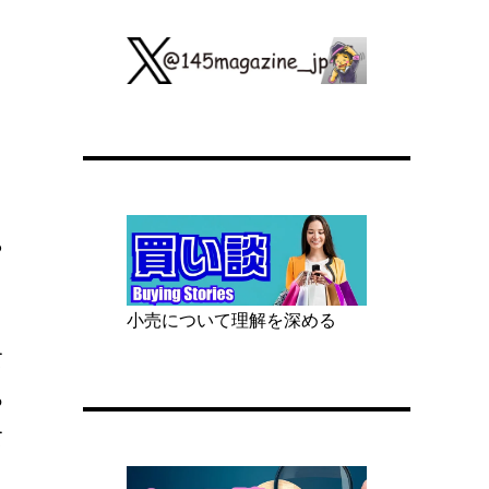
ら
小売について理解を深める
て
っ
て