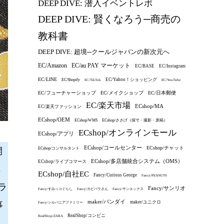
DEEP DIVE: 潜入イベントレポ
DEEP DIVE: 賢くなろう─商売の
教科書
DEEP DIVE: 超境─クールジャパンの新次元へ
EC/au PAY マーケット
EC/Amazon
EC/BASE
EC/Instagram
EC/LINE
EC/Yahoo！ショッピング
EC/Shopify
EC/TikTok
EC/YouTube
EC/フューチャーショップ
EC/メイクショップ
EC/日本郵便
EC/楽天市場
ECshop/MA
EC/楽天ファッション
ECshop/OEM
ECshop/WMS
ECshop/ささげ（採寸・撮影・原稿）
ECshop/オンラインモール
ECshop/アプリ
ECshop/コールセンター
ECshop/チャット
ECshop/コンサルタント
開
ECshop/多店舗統合システム（OMS）
ECshop/ライブコマース
れ
ECshop/自社EC
Fancy/Curious George
Fancy/PEANUTS
ラ
Fancy/サンリオ
Fancy/すみっコぐらし
Fancy/カピバラさん
Fancy/サンエックス
maker/バンダイ
maker/ユニクロ
事
Fancy/シルバニアファミリー
RealShop/コンビニ
RealShop/ZARA