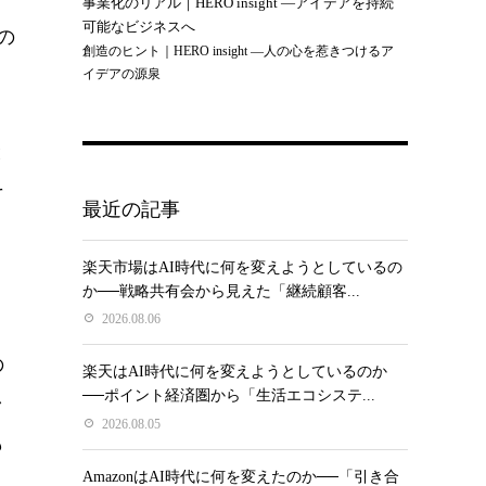
事業化のリアル｜HERO insight —アイデアを持続
可能なビジネスへ
の
創造のヒント｜HERO insight —人の心を惹きつけるア
イデアの源泉
と
そ
最近の記事
。
楽天市場はAI時代に何を変えようとしているの
か──戦略共有会から見えた「継続顧客...
2026.08.06
の
楽天はAI時代に何を変えようとしているのか
──ポイント経済圏から「生活エコシステ...
ャ
2026.08.05
も
AmazonはAI時代に何を変えたのか──「引き合