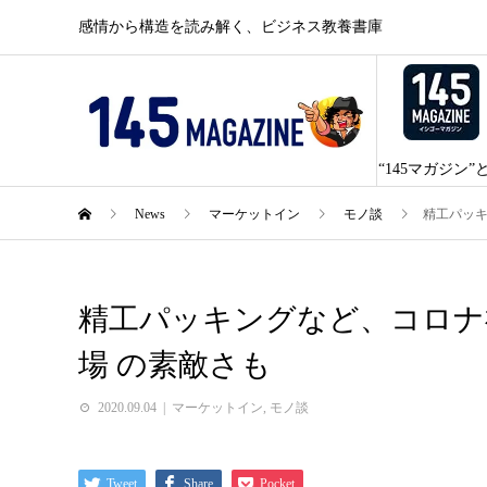
感情から構造を読み解く、ビジネス教養書庫
“145マガジン”
News
マーケットイン
モノ談
精工パッキ
精工パッキングなど、コロナ禍
場 の素敵さも
2020.09.04
マーケットイン
,
モノ談
Tweet
Share
Pocket