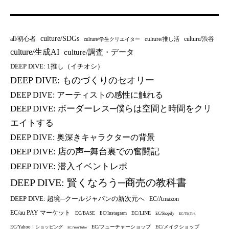
culture/SDGs
all/初心者
culture/渋谷
culture/推し活
culture/学生クリエイター
culture/生成AI
culture/調査・データ
DEEP DIVE: 1推し（イチオシ）
DEEP DIVE: ものづくりのセオリー
DEEP DIVE: アーティストの感性に触れる
DEEP DIVE: ボーダーレス─僕らは空間と時間をクリ
エイトする
DEEP DIVE: 奥深きキャラクターの背景
DEEP DIVE: 店の声─舞台裏での奮闘記
DEEP DIVE: 潜入イベントレポ
DEEP DIVE: 賢くなろう─商売の教科書
DEEP DIVE: 超境─クールジャパンの新次元へ
EC/Amazon
EC/au PAY マーケット
EC/LINE
EC/BASE
EC/Instagram
EC/Shopify
EC/TikTok
EC/フューチャーショップ
EC/メイクショップ
EC/Yahoo！ショッピング
EC/YouTube