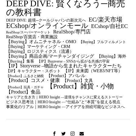
DEEP DIVE: 賢くなろう─商売
の教科書
EC/楽天市場
DEEP DIVE: 超境─クールジャパンの新次元へ
ECshop/オンラインモール
ECshop/自社EC
RealShop/専門店
RealShop/スーパーマーケット
RealShop/百貨店・商業施設
【Buying】オムニチャネル・OMO
【Buying】フルフィルメント
【Buying】マーケティング・CRM
【buying】ロジスティクス（流通）
【Buying】商品企画/マーチャンダイジング
【Buying】海外
【Buying】集客
【IP】Buzzverse – SNSから拡がる共感の宇宙
【IP】Storyverse –物語から生まれたキャラクターたち
【IP】未来図（WEB3/NFT等）
【IP】キャラクター・スポット
【Product】アパレル
【Product】ふるさと納税
【Product】コスメ・健康
【Product】文具
【Product】雑貨・小物
【Product】玩具・ガチャ
【Product】食品
キャリアと生き方｜HERO Insight —逆境をチャンスに変えるストーリー
ビジネス思考法｜HERO Insight —“仕組み”と“本質”を捉える視点
事業化のリアル｜HERO Insight —アイデアを持続可能なビジネスへ