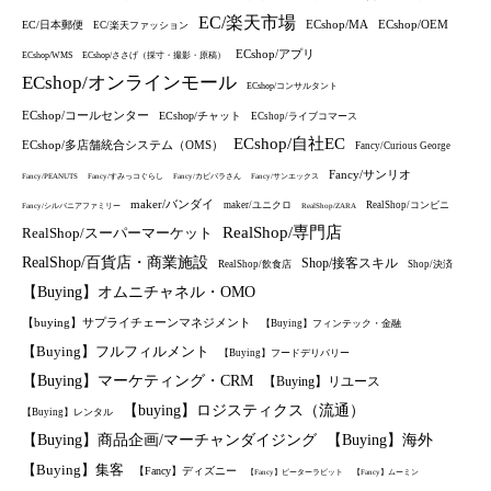
EC/楽天市場
ECshop/MA
ECshop/OEM
EC/日本郵便
EC/楽天ファッション
ECshop/アプリ
ECshop/WMS
ECshop/ささげ（採寸・撮影・原稿）
ECshop/オンラインモール
ECshop/コンサルタント
ECshop/コールセンター
ECshop/チャット
ECshop/ライブコマース
ECshop/自社EC
ECshop/多店舗統合システム（OMS）
Fancy/Curious George
Fancy/サンリオ
Fancy/PEANUTS
Fancy/すみっコぐらし
Fancy/カピバラさん
Fancy/サンエックス
maker/バンダイ
maker/ユニクロ
RealShop/コンビニ
Fancy/シルバニアファミリー
RealShop/ZARA
RealShop/専門店
RealShop/スーパーマーケット
RealShop/百貨店・商業施設
Shop/接客スキル
RealShop/飲食店
Shop/決済
【Buying】オムニチャネル・OMO
【buying】サプライチェーンマネジメント
【Buying】フィンテック・金融
【Buying】フルフィルメント
【Buying】フードデリバリー
【Buying】マーケティング・CRM
【Buying】リユース
【buying】ロジスティクス（流通）
【Buying】レンタル
【Buying】商品企画/マーチャンダイジング
【Buying】海外
【Buying】集客
【Fancy】ディズニー
【Fancy】ピーターラビット
【Fancy】ムーミン