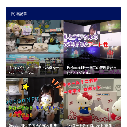
関連記事
ものづくり と キャラ への愛を一
Perfumeは唯一無二の表現者だっ
つに 「 レモン...
た“フィジカル...
SoudanNFT で 社会が変わる 事
“ハローキティ ロボット”誕生