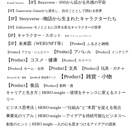
【IP】Buzzverse – SNSから拡がる共感の宇宙
【Game】Nintendo
【IP】Gameverse–Gameから派生し、自分ごととして関わる世界
【IP】Storyverse –物語から生まれたキャラクターたち
【IP】Zakkaverse–モノとともに日常を彩るキャラクターの世界
【IP】キャラクター・スポット
【IP】ファッションブランド
【IP】未来図（WEB3/NFT等）
【Product】ふるさと納税
【Product】アパレル
【Product】インテリア
【Product】アクセ・ジュエリー
【Product】コスメ・健康
【Product】スイーツ
【Product】文具
【Product】玩具・ガチャ
【Product】ホーム・台所
【Product】雑貨・小物
【product】製造業テック
【Product】花・植物
【Product】食品
【Product】飲料・酒
キャリアと生き方｜HERO insight —逆境をチャンスに変えるストー
リー
ビジネス思考法｜HERO insight —“仕組み”と“本質”を捉える視点
事業化のリアル｜HERO insight —アイデアを持続可能なビジネスへ
創造のヒント｜HERO insight —人の心を惹きつけるアイデアの源泉