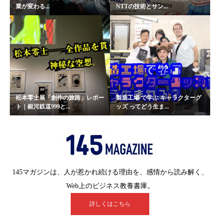
業が変わる...
NTTの技術とサン...
松本零士展「創作の旅路」レポー
製造工場 で学ぶ キャラクターグ
ト｜銀河鉄道999と...
ッズ ってどう生ま...
145マガジンは、人が惹かれ続ける理由を、感情から読み解く、
Web上のビジネス教養書庫。
詳しくはこちら