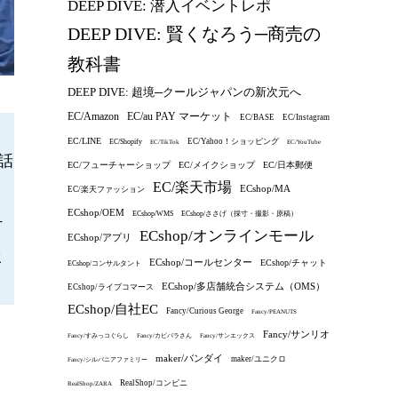
DEEP DIVE: 潜入イベントレポ
DEEP DIVE: 賢くなろう─商売の
教科書
DEEP DIVE: 超境─クールジャパンの新次元へ
EC/au PAY マーケット
EC/Amazon
EC/BASE
EC/Instagram
。
EC/LINE
EC/Yahoo！ショッピング
EC/Shopify
EC/TikTok
EC/YouTube
話
EC/フューチャーショップ
EC/メイクショップ
EC/日本郵便
EC/楽天市場
ECshop/MA
EC/楽天ファッション
ECshop/OEM
ECshop/WMS
ECshop/ささげ（採寸・撮影・原稿）
片
ECshop/オンラインモール
ECshop/アプリ
ヒ
ECshop/コールセンター
ECshop/チャット
ECshop/コンサルタント
ECshop/多店舗統合システム（OMS）
ECshop/ライブコマース
ECshop/自社EC
Fancy/Curious George
Fancy/PEANUTS
Fancy/サンリオ
Fancy/すみっコぐらし
Fancy/カピバラさん
Fancy/サンエックス
maker/バンダイ
maker/ユニクロ
Fancy/シルバニアファミリー
RealShop/コンビニ
RealShop/ZARA