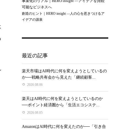
事業化のリアル｜HERO insight —アイデアを持続
可能なビジネスへ
創造のヒント｜HERO insight —人の心を惹きつけるア
イデアの源泉
不
あ
最近の記事
れ
楽天市場はAI時代に何を変えようとしているの
か──戦略共有会から見えた「継続顧客...
2026.08.06
楽天はAI時代に何を変えようとしているのか
──ポイント経済圏から「生活エコシステ...
2026.08.05
AmazonはAI時代に何を変えたのか──「引き合