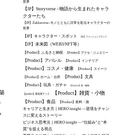
世界
【IP】Storyverse –物語から生まれたキャラ
クターたち
【IP】Zakkaverse–モノとともに日常を彩るキャラクターの
世界
【IP】キャラクター・スポット
【IP】ファッションブランド
【IP】未来図（WEB3/NFT等）
【Product】ふるさと納税
【Product】アクセ・ジュエリー
【Product】アパレル
【Product】インテリア
【Product】コスメ・健康
【Product】スイーツ
。
【Product】文具
【Product】ホーム・台所
【Product】玩具・ガチャ
【Product】花・植物
築
【Product】雑貨・小物
【product】製造業テック
【Product】食品
【Product】飲料・酒
そ
キャリアと生き方｜HERO insight —逆境をチャン
や
スに変えるストーリー
ビジネス思考法｜HERO insight —“仕組み”と“本
質”を捉える視点