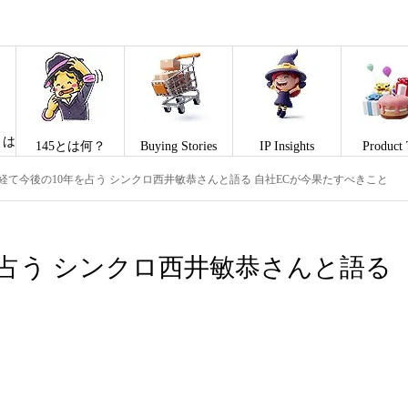
とは
145とは何？
Buying Stories
IP Insights
Product 
を経て今後の10年を占う シンクロ西井敏恭さんと語る 自社ECが今果たすべきこと
を占う シンクロ西井敏恭さんと語る