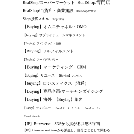
RealShop/専門店
RealShop/スーパーマーケット
RealShop/百貨店・商業施設
RealShop/飲食店
Shop/接客スキル
Shop/決済
【Buying】オムニチャネル・OMO
【buying】サプライチェーンマネジメント
【Buying】フィンテック・金融
【Buying】フルフィルメント
【Buying】フードデリバリー
【Buying】マーケティング・CRM
【Buying】リユース
【Buying】レンタル
【buying】ロジスティクス（流通）
【Buying】商品企画/マーチャンダイジング
【Buying】海外
【Buying】集客
【Fancy】ディズニー
【Fancy】ピーターラビット
【Fancy】ムーミン
【Game】Nintendo
【IP】Buzzverse – SNSから拡がる共感の宇宙
【IP】Gameverse–Gameから派生し、自分ごととして関わる