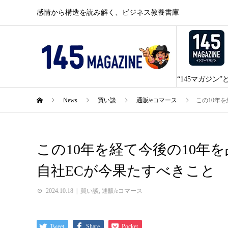
感情から構造を読み解く、ビジネス教養書庫
“145マガジン”
News
買い談
通販/eコマース
この10年
この10年を経て今後の10年
自社ECが今果たすべきこと
2024.10.18
買い談
,
通販/eコマース
Tweet
Share
Pocket