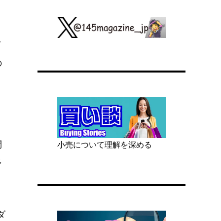
ダ
の
問
小売について理解を深める
多
ダ