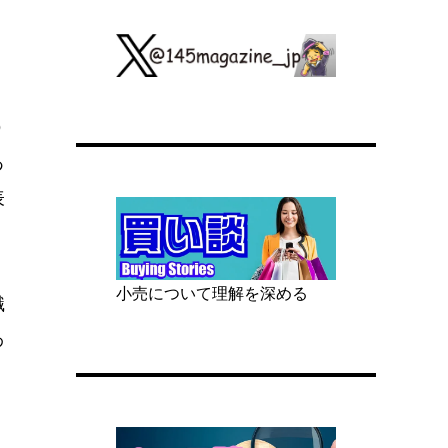
う
あ
表
小売について理解を深める
識
わ