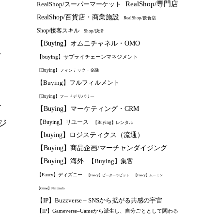
RealShop/専門店
RealShop/スーパーマーケット
RealShop/百貨店・商業施設
RealShop/飲食店
Shop/接客スキル
Shop/決済
【Buying】オムニチャネル・OMO
ラ
【buying】サプライチェーンマネジメント
【Buying】フィンテック・金融
【Buying】フルフィルメント
【Buying】フードデリバリー
を
【Buying】マーケティング・CRM
ジ
【Buying】リユース
【Buying】レンタル
【buying】ロジスティクス（流通）
【Buying】商品企画/マーチャンダイジング
【Buying】海外
【Buying】集客
【Fancy】ディズニー
【Fancy】ピーターラビット
【Fancy】ムーミン
【Game】Nintendo
【IP】Buzzverse – SNSから拡がる共感の宇宙
【IP】Gameverse–Gameから派生し、自分ごととして関わる