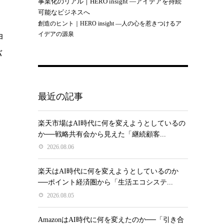
事業化のリアル｜HERO insight —アイデアを持続
可能なビジネスへ
創造のヒント｜HERO insight —人の心を惹きつけるア
イデアの源泉
ョ
バ
最近の記事
楽天市場はAI時代に何を変えようとしているの
か──戦略共有会から見えた「継続顧客...
2026.08.06
楽天はAI時代に何を変えようとしているのか
──ポイント経済圏から「生活エコシステ...
2026.08.05
AmazonはAI時代に何を変えたのか──「引き合