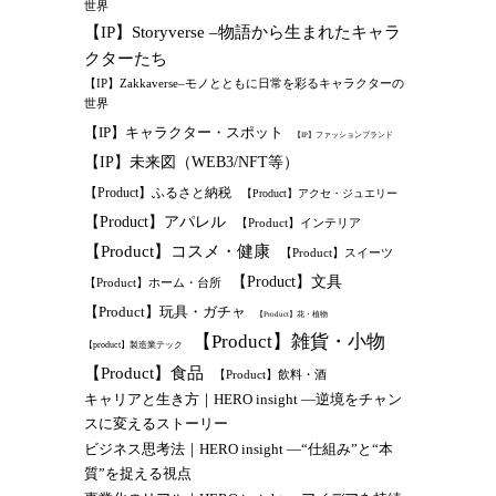
世界
【IP】Storyverse –物語から生まれたキャラ
クターたち
【IP】Zakkaverse–モノとともに日常を彩るキャラクターの
世界
【IP】キャラクター・スポット
【IP】ファッションブランド
【IP】未来図（WEB3/NFT等）
【Product】ふるさと納税
【Product】アクセ・ジュエリー
【Product】アパレル
【Product】インテリア
【Product】コスメ・健康
【Product】スイーツ
【Product】文具
【Product】ホーム・台所
【Product】玩具・ガチャ
【Product】花・植物
【Product】雑貨・小物
【product】製造業テック
【Product】食品
【Product】飲料・酒
キャリアと生き方｜HERO insight —逆境をチャン
スに変えるストーリー
ビジネス思考法｜HERO insight —“仕組み”と“本
質”を捉える視点