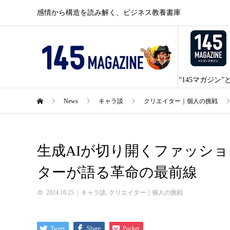
感情から構造を読み解く、ビジネス教養書庫
“145マガジン”
News
キャラ談
クリエイター｜個人の挑戦
生成AIが切り開くファッショ
ターが語る革命の最前線
2024.10.25
キャラ談
,
クリエイター｜個人の挑戦
Tweet
Share
Pocket