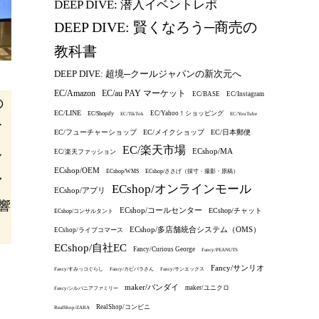
DEEP DIVE: 潜入イベントレポ
DEEP DIVE: 賢くなろう─商売の
教科書
DEEP DIVE: 超境─クールジャパンの新次元へ
EC/au PAY マーケット
EC/Amazon
EC/BASE
EC/Instagram
の
EC/LINE
EC/Yahoo！ショッピング
EC/Shopify
EC/TikTok
EC/YouTube
イ
EC/フューチャーショップ
EC/メイクショップ
EC/日本郵便
EC/楽天市場
ECshop/MA
ル
EC/楽天ファッション
ECshop/OEM
ECshop/WMS
ECshop/ささげ（採寸・撮影・原稿）
ァ
ECshop/オンラインモール
ECshop/アプリ
響
ECshop/コールセンター
ECshop/チャット
ECshop/コンサルタント
ECshop/多店舗統合システム（OMS）
ECshop/ライブコマース
ECshop/自社EC
Fancy/Curious George
Fancy/PEANUTS
Fancy/サンリオ
Fancy/すみっコぐらし
Fancy/カピバラさん
Fancy/サンエックス
maker/バンダイ
maker/ユニクロ
Fancy/シルバニアファミリー
RealShop/コンビニ
RealShop/ZARA