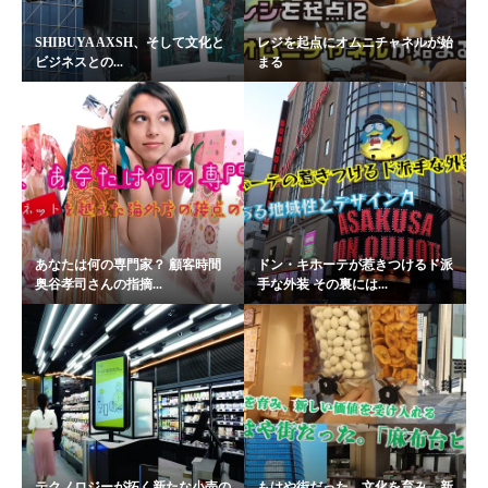
SHIBUYA AXSH、そして文化と
レジを起点にオムニチャネルが始
ビジネスとの...
まる
あなたは何の専門家？ 顧客時間
ドン・キホーテが惹きつけるド派
奥谷孝司さんの指摘...
手な外装 その裏には...
テクノロジーが拓く新たな小売の
もはや街だった。文化を育み、新