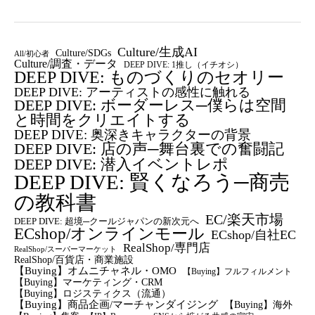
Culture/生成AI
Culture/SDGs
All/初心者
Culture/調査・データ
DEEP DIVE: 1推し（イチオシ）
DEEP DIVE: ものづくりのセオリー
DEEP DIVE: アーティストの感性に触れる
DEEP DIVE: ボーダーレス─僕らは空間
と時間をクリエイトする
DEEP DIVE: 奥深きキャラクターの背景
DEEP DIVE: 店の声─舞台裏での奮闘記
DEEP DIVE: 潜入イベントレポ
DEEP DIVE: 賢くなろう─商売
の教科書
EC/楽天市場
DEEP DIVE: 超境─クールジャパンの新次元へ
ECshop/オンラインモール
ECshop/自社EC
RealShop/専門店
RealShop/スーパーマーケット
RealShop/百貨店・商業施設
【Buying】オムニチャネル・OMO
【Buying】フルフィルメント
【Buying】マーケティング・CRM
【buying】ロジスティクス（流通）
【Buying】商品企画/マーチャンダイジング
【Buying】海外