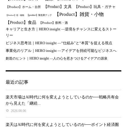
【Product】文具
【Product】玩具・ガチャ
【Product】ホーム・台所
【Product】雑貨・小物
【product】製造業テック
【Product】花・植物
【Product】食品
【Product】飲料・酒
キャリアと生き方｜HERO insight —逆境をチャンスに変えるストー
リー
ビジネス思考法｜HERO insight —“仕組み”と“本質”を捉える視点
事業化のリアル｜HERO insight —アイデアを持続可能なビジネスへ
創造のヒント｜HERO insight —人の心を惹きつけるアイデアの源泉
最近の記事
楽天市場はAI時代に何を変えようとしているのか──戦略共有会
から見えた「継続...
2026.08.06
楽天はAI時代に何を変えようとしているのか──ポイント経済圏