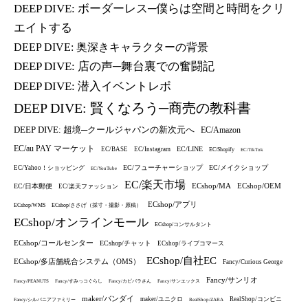
DEEP DIVE: ボーダーレス─僕らは空間と時間をクリ
エイトする
DEEP DIVE: 奥深きキャラクターの背景
DEEP DIVE: 店の声─舞台裏での奮闘記
DEEP DIVE: 潜入イベントレポ
DEEP DIVE: 賢くなろう─商売の教科書
DEEP DIVE: 超境─クールジャパンの新次元へ
EC/Amazon
EC/au PAY マーケット
EC/LINE
EC/BASE
EC/Instagram
EC/Shopify
EC/TikTok
EC/フューチャーショップ
EC/メイクショップ
EC/Yahoo！ショッピング
EC/YouTube
EC/楽天市場
ECshop/MA
ECshop/OEM
EC/日本郵便
EC/楽天ファッション
ECshop/アプリ
ECshop/WMS
ECshop/ささげ（採寸・撮影・原稿）
ECshop/オンラインモール
ECshop/コンサルタント
ECshop/コールセンター
ECshop/チャット
ECshop/ライブコマース
ECshop/自社EC
ECshop/多店舗統合システム（OMS）
Fancy/Curious George
Fancy/サンリオ
Fancy/PEANUTS
Fancy/すみっコぐらし
Fancy/カピバラさん
Fancy/サンエックス
maker/バンダイ
maker/ユニクロ
RealShop/コンビニ
Fancy/シルバニアファミリー
RealShop/ZARA