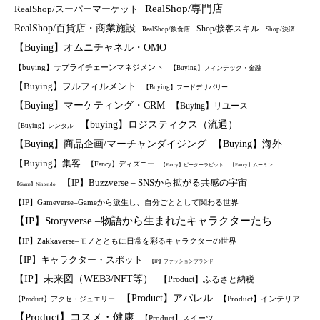
RealShop/専門店
RealShop/スーパーマーケット
RealShop/百貨店・商業施設
Shop/接客スキル
RealShop/飲食店
Shop/決済
【Buying】オムニチャネル・OMO
【buying】サプライチェーンマネジメント
【Buying】フィンテック・金融
【Buying】フルフィルメント
【Buying】フードデリバリー
【Buying】マーケティング・CRM
【Buying】リユース
【buying】ロジスティクス（流通）
【Buying】レンタル
【Buying】商品企画/マーチャンダイジング
【Buying】海外
【Buying】集客
【Fancy】ディズニー
【Fancy】ピーターラビット
【Fancy】ムーミン
【IP】Buzzverse – SNSから拡がる共感の宇宙
【Game】Nintendo
【IP】Gameverse–Gameから派生し、自分ごととして関わる世界
【IP】Storyverse –物語から生まれたキャラクターたち
【IP】Zakkaverse–モノとともに日常を彩るキャラクターの世界
【IP】キャラクター・スポット
【IP】ファッションブランド
【IP】未来図（WEB3/NFT等）
【Product】ふるさと納税
【Product】アパレル
【Product】インテリア
【Product】アクセ・ジュエリー
【Product】コスメ・健康
【Product】スイーツ