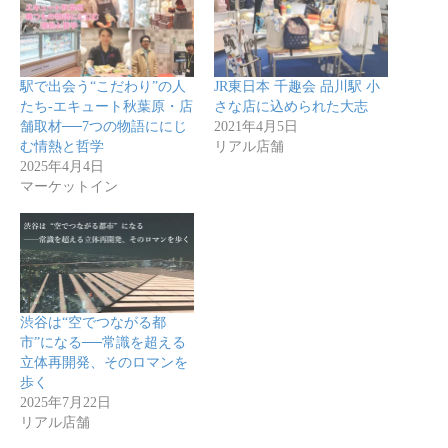
駅で出会う“こだわり”の人
JR東日本 千趣会 品川駅 小
たち-エキュート秋葉原・店
さな店に込められた大志
舗取材──7つの物語ににじ
2021年4月5日
む情熱と哲学
リアル店舗
2025年4月4日
マーケットイン
渋谷は“空でつながる都
市”になる──常識を超える
立体再開発、そのロマンを
歩く
2025年7月22日
リアル店舗