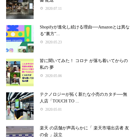
書 配送
2020.07.11
Shopifyが進化し続ける理由──Amazonとは異な
る“裏方”...
2020.05.23
皆に聞いてみた！ コロナ が落ち着いてからの
私の 夢
2020.05.06
テクノロジーが拓く新たな小売のカタチ──無
人店「TOUCH TO ...
2020.05.01
楽天 の店舗が声高らかに「 楽天市場出店者 友
の会 」設立