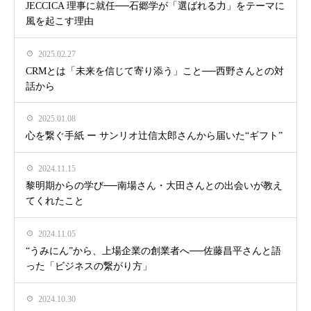
JECCICA 理事に就任──石郷学が「選ばれる力」をテーマに
風を起こす理由
2025.02.27
CRMとは「未来を信じて寄り添う」こと──西野さんとの対
話から
2025.01.08
心を繋ぐ手紙 ー サンリオ辻信太郎さんから届いた“ギフト”
2024.11.15
黎明期からの学び──南場さん・大田さんとの出会いが教え
てくれたこと
2024.11.05
“うみにん”から、上場企業の創業者へ──佐藤昌平さんと語
った「ビジネスの繋がり方」
2024.10.30