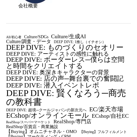
会社概要
Culture/生成AI
Culture/SDGs
All/初心者
Culture/調査・データ
DEEP DIVE: 1推し（イチオシ）
DEEP DIVE: ものづくりのセオリー
DEEP DIVE: アーティストの感性に触れる
DEEP DIVE: ボーダーレス─僕らは空間
と時間をクリエイトする
DEEP DIVE: 奥深きキャラクターの背景
DEEP DIVE: 店の声─舞台裏での奮闘記
DEEP DIVE: 潜入イベントレポ
DEEP DIVE: 賢くなろう─商売
の教科書
EC/楽天市場
DEEP DIVE: 超境─クールジャパンの新次元へ
ECshop/オンラインモール
ECshop/自社EC
RealShop/専門店
RealShop/スーパーマーケット
RealShop/百貨店・商業施設
【Buying】オムニチャネル・OMO
【Buying】フルフィルメント
【Buying】マーケティング・CRM