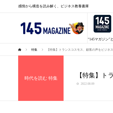
感情から構造を読み解く、ビジネス教養書庫
“145マガジン”
特集
【特集】トランスコスモス、顧客の声をビジネ
【特集】ト
時代を読む 特集
2022.08.09