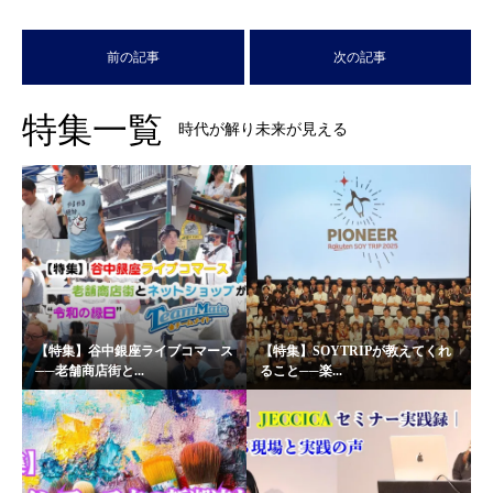
前の記事
次の記事
特集一覧
時代が解り未来が見える
【特集】谷中銀座ライブコマース
【特集】SOYTRIPが教えてくれ
──老舗商店街と...
ること──楽...