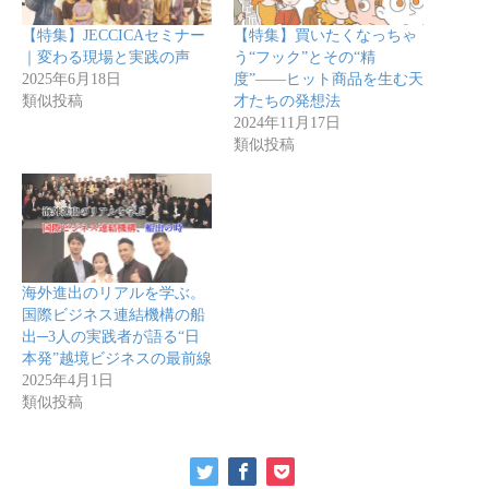
【特集】JECCICAセミナー
【特集】買いたくなっちゃ
｜変わる現場と実践の声
う“フック”とその“精
2025年6月18日
度”――ヒット商品を生む天
類似投稿
才たちの発想法
2024年11月17日
類似投稿
海外進出のリアルを学ぶ。
国際ビジネス連結機構の船
出─3人の実践者が語る“日
本発”越境ビジネスの最前線
2025年4月1日
類似投稿