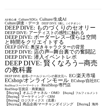
Culture/生成AI
Culture/SDGs
All/初心者
Culture/調査・データ
DEEP DIVE: 1推し（イチオシ）
DEEP DIVE: ものづくりのセオリー
DEEP DIVE: アーティストの感性に触れる
DEEP DIVE: ボーダーレス─僕らは空間
と時間をクリエイトする
DEEP DIVE: 奥深きキャラクターの背景
DEEP DIVE: 店の声─舞台裏での奮闘記
DEEP DIVE: 潜入イベントレポ
DEEP DIVE: 賢くなろう─商売
の教科書
EC/楽天市場
DEEP DIVE: 超境─クールジャパンの新次元へ
ECshop/オンラインモール
ECshop/自社EC
RealShop/専門店
RealShop/スーパーマーケット
RealShop/百貨店・商業施設
【Buying】オムニチャネル・OMO
【Buying】フルフィルメント
【Buying】マーケティング・CRM
【buying】ロジスティクス（流通）
【Buying】商品企画/マーチャンダイジング
【Buying】海外