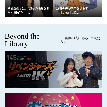
商品企画とは、“誰かの悩みを照
読者の声が未来を照らす
らす冒険”だ──...
──Echoes｜145...
Beyond the
— 書庫の先にある、つなが
Library
り。