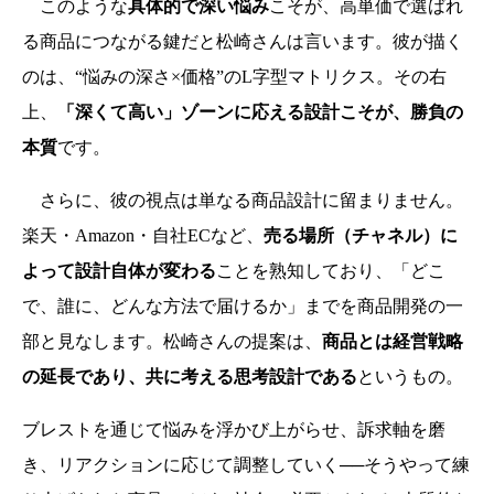
このような
具体的で深い悩み
こそが、高単価で選ばれ
る商品につながる鍵だと松崎さんは言います。彼が描く
のは、“悩みの深さ×価格”のL字型マトリクス。その右
上、
「深くて高い」ゾーンに応える設計こそが、勝負の
本質
です。
さらに、彼の視点は単なる商品設計に留まりません。
楽天・Amazon・自社ECなど、
売る場所（チャネル）に
よって設計自体が変わる
ことを熟知しており、「どこ
で、誰に、どんな方法で届けるか」までを商品開発の一
部と見なします。
松崎さんの提案は、
商品とは経営戦略
の延長であり、共に考える思考設計である
というもの。
ブレストを通じて悩みを浮かび上がらせ、訴求軸を磨
き、リアクションに応じて調整していく──そうやって練