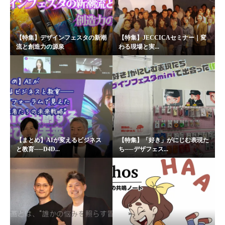
【特集】デザインフェスタの新潮
【特集】JECCICAセミナー｜変
流と創造力の源泉
わる現場と実...
【まとめ】AIが変えるビジネス
【特集】「好き」がにじむ表現た
と教育──D4D...
ち──デザフェス...