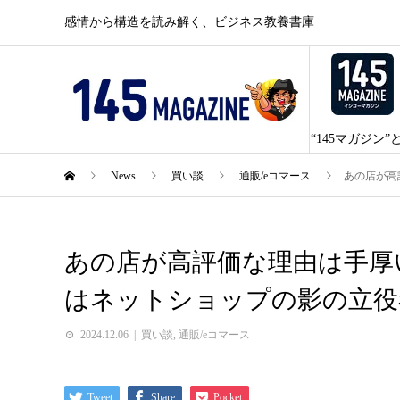
感情から構造を読み解く、ビジネス教養書庫
“145マガジン”
News
買い談
通販/eコマース
あの店が高
あの店が高評価な理由は手厚
はネットショップの影の立役
2024.12.06
買い談
,
通販/eコマース
Tweet
Share
Pocket