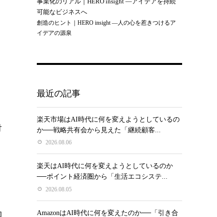
事業化のリアル｜HERO insight —アイデアを持続
可能なビジネスへ
創造のヒント｜HERO insight —人の心を惹きつけるア
イデアの源泉
最近の記事
楽天市場はAI時代に何を変えようとしているの
対
か──戦略共有会から見えた「継続顧客...
2026.08.06
楽天はAI時代に何を変えようとしているのか
──ポイント経済圏から「生活エコシステ...
2026.08.05
効
AmazonはAI時代に何を変えたのか──「引き合