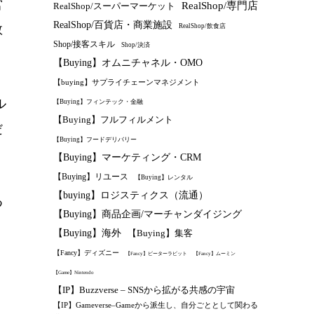
営
RealShop/専門店
RealShop/スーパーマーケット
RealShop/百貨店・商業施設
RealShop/飲食店
数
Shop/接客スキル
Shop/決済
【Buying】オムニチャネル・OMO
【buying】サプライチェーンマネジメント
ル
【Buying】フィンテック・金融
【Buying】フルフィルメント
だ
【Buying】フードデリバリー
【Buying】マーケティング・CRM
【Buying】リユース
【Buying】レンタル
【buying】ロジスティクス（流通）
つ
【Buying】商品企画/マーチャンダイジング
【Buying】海外
【Buying】集客
【Fancy】ディズニー
【Fancy】ピーターラビット
【Fancy】ムーミン
【Game】Nintendo
、
【IP】Buzzverse – SNSから拡がる共感の宇宙
【IP】Gameverse–Gameから派生し、自分ごととして関わる