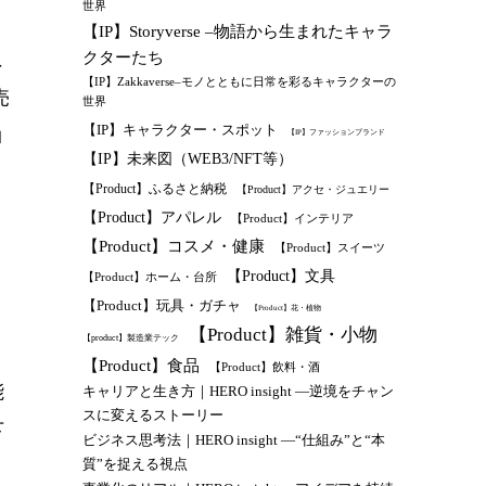
世界
【IP】Storyverse –物語から生まれたキャラ
理
クターたち
【IP】Zakkaverse–モノとともに日常を彩るキャラクターの
売
世界
【IP】キャラクター・スポット
ロ
【IP】ファッションブランド
【IP】未来図（WEB3/NFT等）
【Product】ふるさと納税
【Product】アクセ・ジュエリー
【Product】アパレル
【Product】インテリア
【Product】コスメ・健康
【Product】スイーツ
【Product】文具
【Product】ホーム・台所
【Product】玩具・ガチャ
【Product】花・植物
【Product】雑貨・小物
【product】製造業テック
【Product】食品
【Product】飲料・酒
能
キャリアと生き方｜HERO insight —逆境をチャン
スに変えるストーリー
下
ビジネス思考法｜HERO insight —“仕組み”と“本
質”を捉える視点