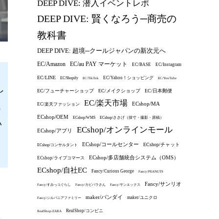
DEEP DIVE: 潜入イベントレポ
DEEP DIVE: 賢くなろう─商売の
教科書
DEEP DIVE: 超境─クールジャパンの新次元へ
EC/au PAY マーケット
EC/Amazon
EC/BASE
EC/Instagram
、
EC/LINE
EC/Yahoo！ショッピング
EC/Shopify
EC/TikTok
EC/YouTube
し
EC/フューチャーショップ
EC/メイクショップ
EC/日本郵便
EC/楽天市場
ECshop/MA
こ
EC/楽天ファッション
ECshop/OEM
ECshop/WMS
ECshop/ささげ（採寸・撮影・原稿）
い
ECshop/オンラインモール
ECshop/アプリ
ECshop/コールセンター
ECshop/チャット
ECshop/コンサルタント
ECshop/多店舗統合システム（OMS）
ECshop/ライブコマース
ECshop/自社EC
Fancy/Curious George
Fancy/PEANUTS
Fancy/サンリオ
Fancy/すみっコぐらし
Fancy/カピバラさん
Fancy/サンエックス
maker/バンダイ
maker/ユニクロ
Fancy/シルバニアファミリー
RealShop/コンビニ
RealShop/ZARA