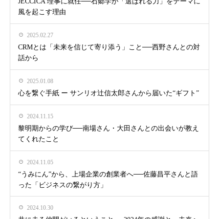
JECCICA 理事に就任──石郷学が「選ばれる力」をテーマに
風を起こす理由
2025.02.27
CRMとは「未来を信じて寄り添う」こと──西野さんとの対
話から
2025.01.08
心を繋ぐ手紙 ー サンリオ辻信太郎さんから届いた“ギフト”
2024.11.15
黎明期からの学び──南場さん・大田さんとの出会いが教え
てくれたこと
2024.11.05
“うみにん”から、上場企業の創業者へ──佐藤昌平さんと語
った「ビジネスの繋がり方」
2024.10.30