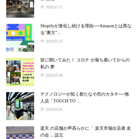
2020.07.11
Shopifyが進化し続ける理由──Amazonとは異な
る“裏方”...
2020.05.23
皆に聞いてみた！ コロナ が落ち着いてからの
私の 夢
2020.05.06
テクノロジーが拓く新たな小売のカタチ──無
人店「TOUCH TO ...
2020.05.01
楽天 の店舗が声高らかに「 楽天市場出店者 友
の会 」設立