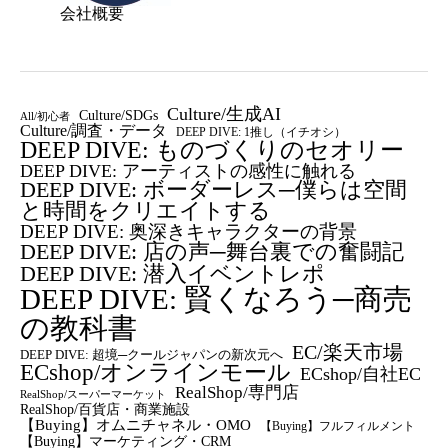
会社概要
Culture/生成AI
Culture/SDGs
All/初心者
Culture/調査・データ
DEEP DIVE: 1推し（イチオシ）
DEEP DIVE: ものづくりのセオリー
DEEP DIVE: アーティストの感性に触れる
DEEP DIVE: ボーダーレス─僕らは空間
と時間をクリエイトする
DEEP DIVE: 奥深きキャラクターの背景
DEEP DIVE: 店の声─舞台裏での奮闘記
DEEP DIVE: 潜入イベントレポ
DEEP DIVE: 賢くなろう─商売
の教科書
EC/楽天市場
DEEP DIVE: 超境─クールジャパンの新次元へ
ECshop/オンラインモール
ECshop/自社EC
RealShop/専門店
RealShop/スーパーマーケット
RealShop/百貨店・商業施設
【Buying】オムニチャネル・OMO
【Buying】フルフィルメント
【Buying】マーケティング・CRM