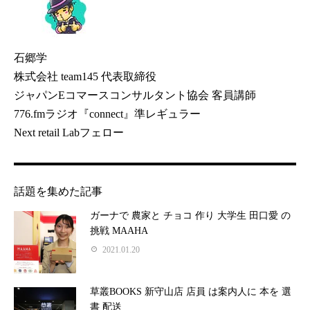
石郷学
株式会社 team145 代表取締役
ジャパンEコマースコンサルタント協会 客員講師
776.fmラジオ『connect』準レギュラー
Next retail Labフェロー
話題を集めた記事
ガーナで 農家と チョコ 作り 大学生 田口愛 の
挑戦 MAAHA
2021.01.20
草叢BOOKS 新守山店 店員 は案内人に 本を 選
書 配送