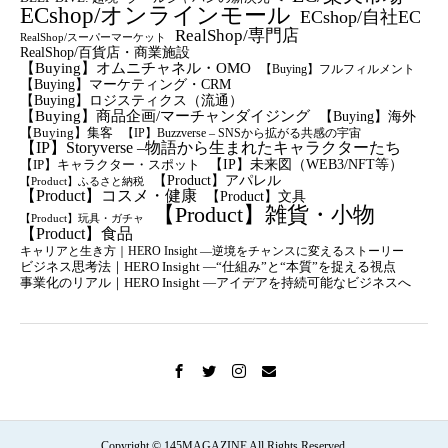
ECshop/オンラインモール
ECshop/自社EC
RealShop/専門店
RealShop/スーパーマーケット
RealShop/百貨店・商業施設
【Buying】オムニチャネル・OMO
【Buying】フルフィルメント
【Buying】マーケティング・CRM
【buying】ロジスティクス（流通）
【Buying】商品企画/マーチャンダイジング
【Buying】海外
【Buying】集客
【IP】Buzzverse – SNSから拡がる共感の宇宙
【IP】Storyverse –物語から生まれたキャラクターたち
【IP】未来図（WEB3/NFT等）
【IP】キャラクター・スポット
【Product】アパレル
【Product】ふるさと納税
【Product】コスメ・健康
【Product】文具
【Product】雑貨・小物
【Product】玩具・ガチャ
【Product】食品
キャリアと生き方｜HERO Insight —逆境をチャンスに変えるストーリー
ビジネス思考法｜HERO Insight —“仕組み”と“本質”を捉える視点
事業化のリアル｜HERO Insight —アイデアを持続可能なビジネスへ
Copyright © 145MAGAZINE All Rights Reserved.