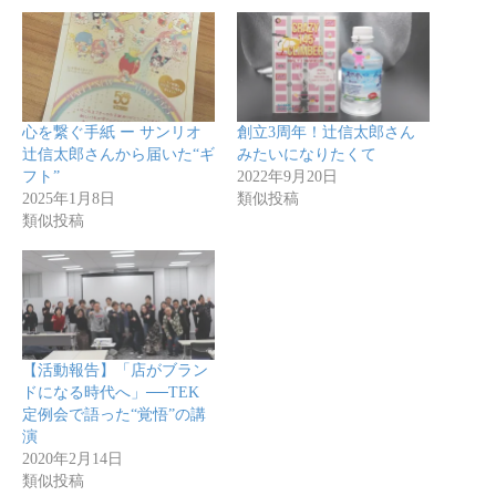
心を繋ぐ手紙 ー サンリオ
創立3周年！辻信太郎さん
辻信太郎さんから届いた“ギ
みたいになりたくて
フト”
2022年9月20日
2025年1月8日
類似投稿
類似投稿
【活動報告】「店がブラン
ドになる時代へ」──TEK
定例会で語った“覚悟”の講
演
2020年2月14日
類似投稿