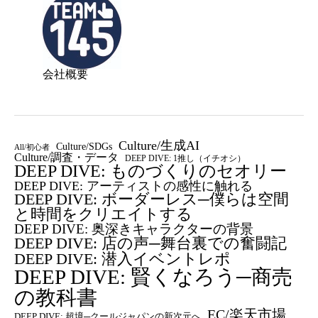
会社概要
Culture/生成AI
Culture/SDGs
All/初心者
Culture/調査・データ
DEEP DIVE: 1推し（イチオシ）
DEEP DIVE: ものづくりのセオリー
DEEP DIVE: アーティストの感性に触れる
DEEP DIVE: ボーダーレス─僕らは空間
と時間をクリエイトする
DEEP DIVE: 奥深きキャラクターの背景
DEEP DIVE: 店の声─舞台裏での奮闘記
DEEP DIVE: 潜入イベントレポ
DEEP DIVE: 賢くなろう─商売
の教科書
EC/楽天市場
DEEP DIVE: 超境─クールジャパンの新次元へ