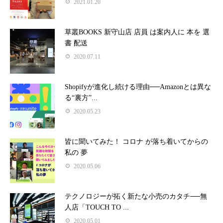
2021.01.20
草叢BOOKS 新守山店 店員 は案内人に 本を 選
書 配送
2020.07.11
Shopifyが進化し続ける理由──Amazonとは異な
る“裏方”...
2020.05.23
皆に聞いてみた！ コロナ が落ち着いてからの
私の 夢
2020.05.06
テクノロジーが拓く新たな小売のカタチ──無
人店「TOUCH TO ...
2020.05.01