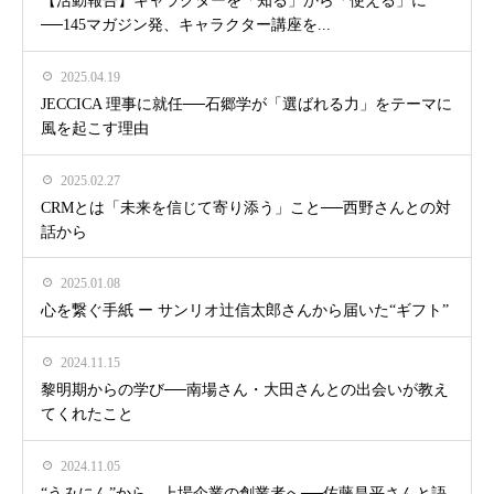
【活動報告】キャラクターを「知る」から「使える」に
──145マガジン発、キャラクター講座を...
2025.04.19
JECCICA 理事に就任──石郷学が「選ばれる力」をテーマに
風を起こす理由
2025.02.27
CRMとは「未来を信じて寄り添う」こと──西野さんとの対
話から
2025.01.08
心を繋ぐ手紙 ー サンリオ辻信太郎さんから届いた“ギフト”
2024.11.15
黎明期からの学び──南場さん・大田さんとの出会いが教え
てくれたこと
2024.11.05
“うみにん”から、上場企業の創業者へ──佐藤昌平さんと語