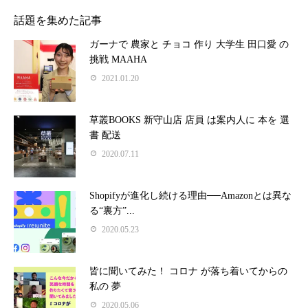
話題を集めた記事
ガーナで 農家と チョコ 作り 大学生 田口愛 の
挑戦 MAAHA
2021.01.20
草叢BOOKS 新守山店 店員 は案内人に 本を 選
書 配送
2020.07.11
Shopifyが進化し続ける理由──Amazonとは異な
る“裏方”...
2020.05.23
皆に聞いてみた！ コロナ が落ち着いてからの
私の 夢
2020.05.06