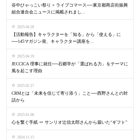
谷中ひゃっこい祭り × ライブコマース──東京都商店街振興
組合連合会ニュースに掲載されまし...
2025.04.28
【活動報告】キャラクターを「知る」から「使える」に
──145マガジン発、キャラクター講座を...
2025.04.19
JECCICA 理事に就任──石郷学が「選ばれる力」をテーマに
風を起こす理由
2025.02.27
CRMとは「未来を信じて寄り添う」こと──西野さんとの対
話から
2025.01.08
心を繋ぐ手紙 ー サンリオ辻信太郎さんから届いた“ギフト”
2024.11.15