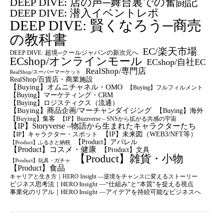
DEEP DIVE: 店の声─舞台裏での奮闘記
DEEP DIVE: 潜入イベントレポ
DEEP DIVE: 賢くなろう─商売
の教科書
EC/楽天市場
DEEP DIVE: 超境─クールジャパンの新次元へ
ECshop/オンラインモール
ECshop/自社EC
RealShop/専門店
RealShop/スーパーマーケット
RealShop/百貨店・商業施設
【Buying】オムニチャネル・OMO
【Buying】フルフィルメント
【Buying】マーケティング・CRM
【buying】ロジスティクス（流通）
【Buying】商品企画/マーチャンダイジング
【Buying】海外
【Buying】集客
【IP】Buzzverse – SNSから拡がる共感の宇宙
【IP】Storyverse –物語から生まれたキャラクターたち
【IP】未来図（WEB3/NFT等）
【IP】キャラクター・スポット
【Product】アパレル
【Product】ふるさと納税
【Product】コスメ・健康
【Product】文具
【Product】雑貨・小物
【Product】玩具・ガチャ
【Product】食品
キャリアと生き方｜HERO Insight —逆境をチャンスに変えるストーリー
ビジネス思考法｜HERO Insight —“仕組み”と“本質”を捉える視点
事業化のリアル｜HERO Insight —アイデアを持続可能なビジネスへ