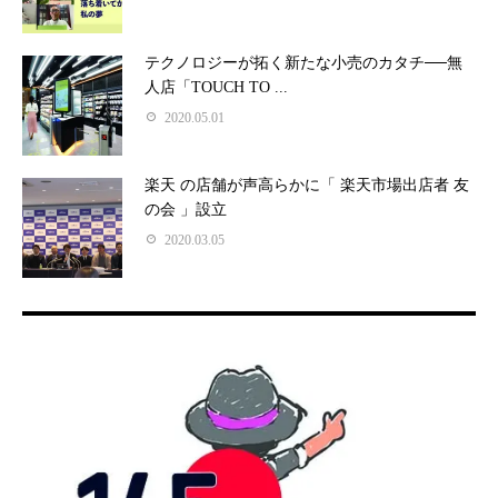
テクノロジーが拓く新たな小売のカタチ──無
人店「TOUCH TO ...
2020.05.01
楽天 の店舗が声高らかに「 楽天市場出店者 友
の会 」設立
2020.03.05