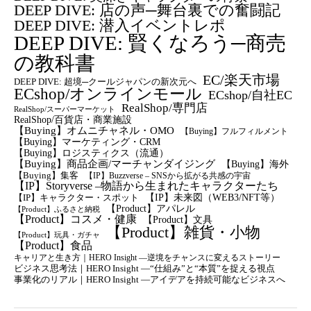
DEEP DIVE: 店の声─舞台裏での奮闘記
DEEP DIVE: 潜入イベントレポ
DEEP DIVE: 賢くなろう─商売
の教科書
EC/楽天市場
DEEP DIVE: 超境─クールジャパンの新次元へ
ECshop/オンラインモール
ECshop/自社EC
RealShop/専門店
RealShop/スーパーマーケット
RealShop/百貨店・商業施設
【Buying】オムニチャネル・OMO
【Buying】フルフィルメント
【Buying】マーケティング・CRM
【buying】ロジスティクス（流通）
【Buying】商品企画/マーチャンダイジング
【Buying】海外
【Buying】集客
【IP】Buzzverse – SNSから拡がる共感の宇宙
【IP】Storyverse –物語から生まれたキャラクターたち
【IP】未来図（WEB3/NFT等）
【IP】キャラクター・スポット
【Product】アパレル
【Product】ふるさと納税
【Product】コスメ・健康
【Product】文具
【Product】雑貨・小物
【Product】玩具・ガチャ
【Product】食品
キャリアと生き方｜HERO Insight —逆境をチャンスに変えるストーリー
ビジネス思考法｜HERO Insight —“仕組み”と“本質”を捉える視点
事業化のリアル｜HERO Insight —アイデアを持続可能なビジネスへ