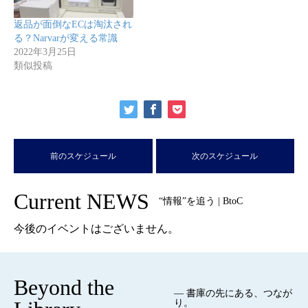
返品が面倒なECは淘汰され
る？Narvarが変える常識
2022年3月25日
類似投稿
前のスケジュール
次のスケジュール
Current NEWS
“情報”を追う | BtoC
今後のイベントはございません。
Beyond the
— 書庫の先にある、つなが
り。