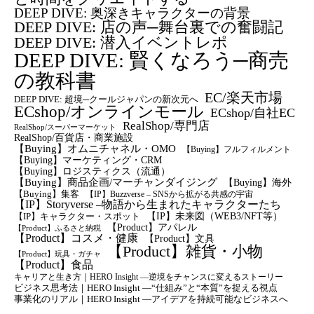
DEEP DIVE: 奥深きキャラクターの背景
DEEP DIVE: 店の声─舞台裏での奮闘記
DEEP DIVE: 潜入イベントレポ
DEEP DIVE: 賢くなろう─商売
の教科書
EC/楽天市場
DEEP DIVE: 超境─クールジャパンの新次元へ
ECshop/オンラインモール
ECshop/自社EC
RealShop/専門店
RealShop/スーパーマーケット
RealShop/百貨店・商業施設
【Buying】オムニチャネル・OMO
【Buying】フルフィルメント
【Buying】マーケティング・CRM
【buying】ロジスティクス（流通）
【Buying】商品企画/マーチャンダイジング
【Buying】海外
【Buying】集客
【IP】Buzzverse – SNSから拡がる共感の宇宙
【IP】Storyverse –物語から生まれたキャラクターたち
【IP】未来図（WEB3/NFT等）
【IP】キャラクター・スポット
【Product】アパレル
【Product】ふるさと納税
【Product】コスメ・健康
【Product】文具
【Product】雑貨・小物
【Product】玩具・ガチャ
【Product】食品
キャリアと生き方｜HERO Insight —逆境をチャンスに変えるストーリー
ビジネス思考法｜HERO Insight —“仕組み”と“本質”を捉える視点
事業化のリアル｜HERO Insight —アイデアを持続可能なビジネスへ